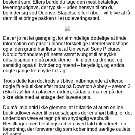
bestemt sum. Ellers burde du tage den mest betalelige
leveringsudgave, der typisk – uden hensyn til om du
befinder sig ved Odense, Slagelse eller Ribe – vil blive at få
dem til at bringe pakken til et udleveringssted.
Det er jo ret let gængeligt for almindelige dødelige at finde
information om priser i blandt forskellige internet webshops,
og af den grund har flertallet af Universal Sony Pictures
Nordic forhandlere på nettet været tvunget til at trykke
udsalgspriserne på produkterne – til piger og drenge, og
samtidig også til kvinder og mænd – betydeligt, og endda
nogle gange frembyde fri fragt.
Trods dette kan det trods alt blive indbringende at efterse
nogle få e-butikker efter rabat på Downton Abbey – sæson 2
(Blu-Ray) før du placerer ordren, sådan at man er på den
sikre side med at antage den laveste pris.
Du må imidlertid ikke glemme, at i tilfælde af at en online
butik udlover varer til en udsalgspris der er uhørt billig, er det
undertiden være et tegn på en snydagtig webbutik.
Bestillinger med betalingskort er i hvert fald inkluderet i en
forordning, der forsvarer dig som køber imod uærlige outlets
på nettet.