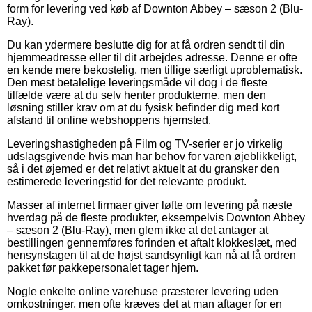
form for levering ved køb af Downton Abbey – sæson 2 (Blu-
Ray).
Du kan ydermere beslutte dig for at få ordren sendt til din
hjemmeadresse eller til dit arbejdes adresse. Denne er ofte
en kende mere bekostelig, men tillige særligt uproblematisk.
Den mest betalelige leveringsmåde vil dog i de fleste
tilfælde være at du selv henter produkterne, men den
løsning stiller krav om at du fysisk befinder dig med kort
afstand til online webshoppens hjemsted.
Leveringshastigheden på Film og TV-serier er jo virkelig
udslagsgivende hvis man har behov for varen øjeblikkeligt,
så i det øjemed er det relativt aktuelt at du gransker den
estimerede leveringstid for det relevante produkt.
Masser af internet firmaer giver løfte om levering på næste
hverdag på de fleste produkter, eksempelvis Downton Abbey
– sæson 2 (Blu-Ray), men glem ikke at det antager at
bestillingen gennemføres forinden et aftalt klokkeslæt, med
hensynstagen til at de højst sandsynligt kan nå at få ordren
pakket før pakkepersonalet tager hjem.
Nogle enkelte online varehuse præsterer levering uden
omkostninger, men ofte kræves det at man aftager for en