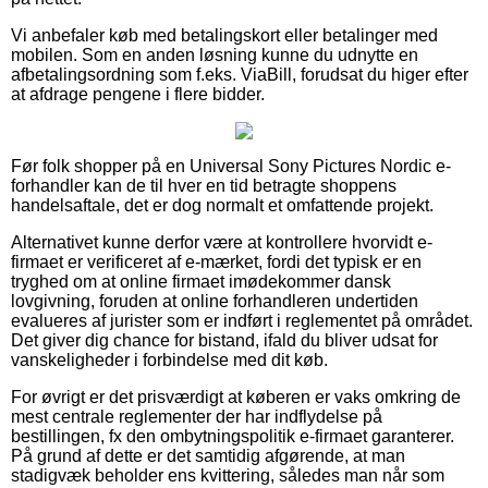
Vi anbefaler køb med betalingskort eller betalinger med
mobilen. Som en anden løsning kunne du udnytte en
afbetalingsordning som f.eks. ViaBill, forudsat du higer efter
at afdrage pengene i flere bidder.
Før folk shopper på en Universal Sony Pictures Nordic e-
forhandler kan de til hver en tid betragte shoppens
handelsaftale, det er dog normalt et omfattende projekt.
Alternativet kunne derfor være at kontrollere hvorvidt e-
firmaet er verificeret af e-mærket, fordi det typisk er en
tryghed om at online firmaet imødekommer dansk
lovgivning, foruden at online forhandleren undertiden
evalueres af jurister som er indført i reglementet på området.
Det giver dig chance for bistand, ifald du bliver udsat for
vanskeligheder i forbindelse med dit køb.
For øvrigt er det prisværdigt at køberen er vaks omkring de
mest centrale reglementer der har indflydelse på
bestillingen, fx den ombytningspolitik e-firmaet garanterer.
På grund af dette er det samtidig afgørende, at man
stadigvæk beholder ens kvittering, således man når som