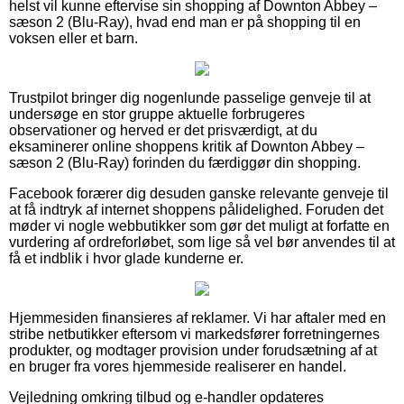
helst vil kunne eftervise sin shopping af Downton Abbey –
sæson 2 (Blu-Ray), hvad end man er på shopping til en
voksen eller et barn.
Trustpilot bringer dig nogenlunde passelige genveje til at
undersøge en stor gruppe aktuelle forbrugeres
observationer og herved er det prisværdigt, at du
eksaminerer online shoppens kritik af Downton Abbey –
sæson 2 (Blu-Ray) forinden du færdiggør din shopping.
Facebook forærer dig desuden ganske relevante genveje til
at få indtryk af internet shoppens pålidelighed. Foruden det
møder vi nogle webbutikker som gør det muligt at forfatte en
vurdering af ordreforløbet, som lige så vel bør anvendes til at
få et indblik i hvor glade kunderne er.
Hjemmesiden finansieres af reklamer. Vi har aftaler med en
stribe netbutikker eftersom vi markedsfører forretningernes
produkter, og modtager provision under forudsætning af at
en bruger fra vores hjemmeside realiserer en handel.
Vejledning omkring tilbud og e-handler opdateres