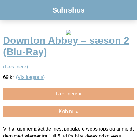
Suhrshus
Downton Abbey – sæson 2
(Blu-Ray)
(Læs mere)
69
kr.
(Vis fragtpris)
Læs mere »
Køb nu »
Vi har gennemgået de mest populære webshops og anmeldt
dem med stjerner fra 1 til 5 ud fra bl.a. deres prisniveau,