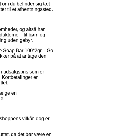
 om du befinder sig tæt
er til et afhentningssted.
somheder, og altså har
dukterne – til børn og
ring uden gebyr.
ove Soap Bar 100*2gr – Go
kker på at antage den
en udsalgspris som er
. Kortbetalinger er
tet.
vælge en
ge.
shoppens vilkår, dog er
ttet, da det bør være en