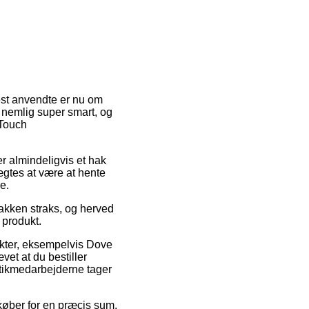
est anvendte er nu om
r nemlig super smart, og
 Touch
er almindeligvis et hak
ægtes at være at hente
e.
pakken straks, og herved
 produkt.
ukter, eksempelvis Dove
t at du bestiller
istikmedarbejderne tager
køber for en præcis sum.