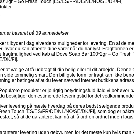
0*2gr – Go Fresh Touch [ES/ES/FR/DE/NL/NO/SE/DK/FI]
ukter
7
jerner baseret på
39
anmeldelser
r tilbyder i dag alverdens muligheder for levering. En af de m
, hvor du kan afhente dine varer når du har lyst. Fragtformen e
ste fragtmulighed ved køb af Dove Soap Bar 100*2gr – Go Fresh
/DK/FI].
at vælge at få udbragt til din bolig eller til dit arbejde. Denne 
 side temmelig smart. Den billigste form for fragt kan ikke ben
ning er betinget af at du lever nærved internet butikkens adress
Populære produkter er jo rigtig betydningsfuld ifald vi behøver 
t du besigtiger den estimerede leveringstid for det vedkommende
 giver levering på næste hverdag på deres bedst sælgende prod
resh Touch [ES/ES/FR/DE/NL/NO/SE/DK/FI], som dog er påkræve
eslæt, så at de garanteret kan nå at få ordren ordnet inden log
 garanterer levering uden gebyr, men for det meste kun hvis man 