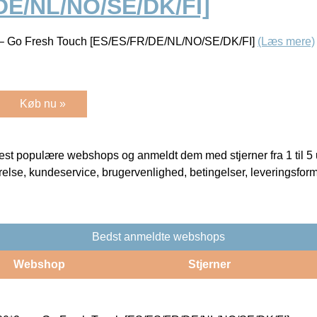
DE/NL/NO/SE/DK/FI]
 – Go Fresh Touch [ES/ES/FR/DE/NL/NO/SE/DK/FI]
(Læs mere)
Køb nu »
t populære webshops og anmeldt dem med stjerner fra 1 til 5 ud
rrelse, kundeservice, brugervenlighed, betingelser, leveringsfor
Bedst anmeldte webshops
Webshop
Stjerner