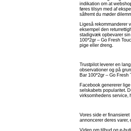
indikation om at websho
føres tilsyn med af ekspe
såfremt du møder dilemma
Ligeså rekommanderer vi
eksempel den returrettigh
stadigvæk opbevarer sin
100*2gr – Go Fresh Touc
pige eller dreng.
Trustpilot leverer en la
observationer og på grun
Bar 100*2gr – Go Fresh
Facebook genererer lige 
selskabets popularitet. D
virksomhedens service, hv
Vores side er finansieret 
annoncerer deres varer, 
Viden om tilbud og e-buti