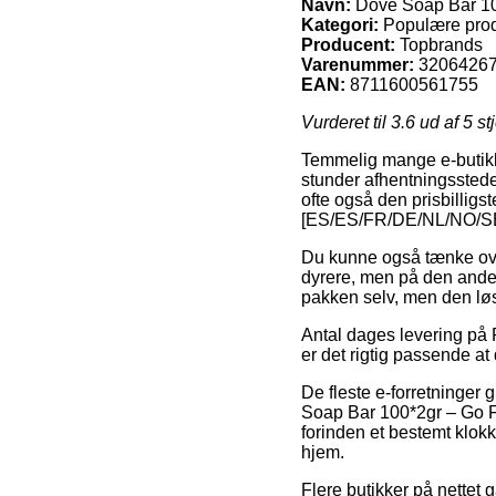
Navn:
Dove Soap Bar 10
Kategori:
Populære prod
Producent:
Topbrands
Varenummer:
3206426
EAN:
8711600561755
Vurderet til
3.6
ud af 5 st
Temmelig mange e-butikke
stunder afhentningssteder
ofte også den prisbillig
[ES/ES/FR/DE/NL/NO/SE
Du kunne også tænke over 
dyrere, men på den anden
pakken selv, men den løs
Antal dages levering på 
er det rigtig passende a
De fleste e-forretninger
Soap Bar 100*2gr – Go F
forinden et bestemt klokk
hjem.
Flere butikker på nettet