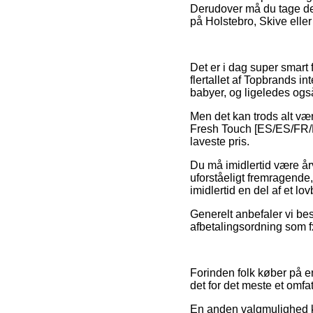
Derudover må du tage den
på Holstebro, Skive eller 
Det er i dag super smart 
flertallet af Topbrands i
babyer, og ligeledes ogs
Men det kan trods alt væ
Fresh Touch [ES/ES/FR/D
laveste pris.
Du må imidlertid være år
uforståeligt fremragende,
imidlertid en del af et l
Generelt anbefaler vi bes
afbetalingsordning som fx
Forinden folk køber på e
det for det meste et omfa
En anden valgmulighed k