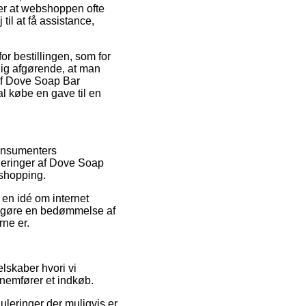
er at webshoppen ofte
til at få assistance,
r bestillingen, som for
idig afgørende, at man
af Dove Soap Bar
 købe en gave til en
konsumenters
deringer af Dove Soap
shopping.
en idé om internet
tliggøre en bedømmelse af
rne er.
elskaber hvori vi
nnemfører et indkøb.
uleringer der muligvis er