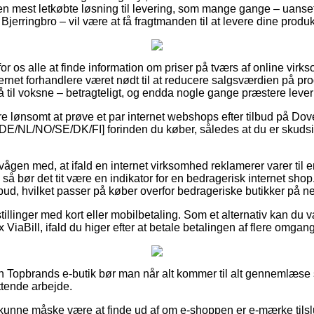
 mest letkøbte løsning til levering, som mange gange – uanset
Bjerringbro – vil være at få fragtmanden til at levere dine produkt
for os alle at finde information om priser på tværs af online virk
nternet forhandlere været nødt til at reducere salgsværdien på pro
å til voksne – betragteligt, og endda nogle gange præstere leve
re lønsomt at prøve et par internet webshops efter tilbud på D
E/NL/NO/SE/DK/FI] forinden du køber, således at du er skudsi
vågen med, at ifald en internet virksomhed reklamerer varer til 
 så bør det tit være en indikator for en bedragerisk internet shop
ovbud, hvilket passer på køber overfor bedrageriske butikker på net
tillinger med kort eller mobilbetaling. Som et alternativ kan du 
 ViaBill, ifald du higer efter at betale betalingen af flere omgan
n Topbrands e-butik bør man når alt kommer til alt gennemlæse 
ttende arbejde.
unne måske være at finde ud af om e-shoppen er e-mærke tilslu