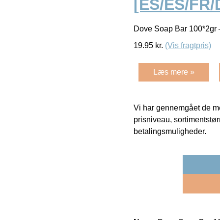
[ES/ES/FR/
Dove Soap Bar 100*2gr
19.95
kr.
(Vis fragtpris)
Læs mere »
Vi har gennemgået de mes
prisniveau, sortimentstø
betalingsmuligheder.