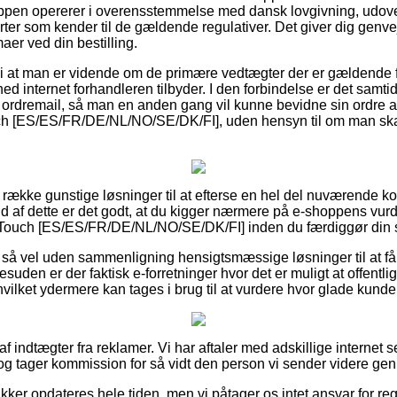
ppen opererer i overensstemmelse med dansk lovgivning, udov
rter som kender til de gældende regulativer. Det giver dig genvej 
er ved din bestilling.
 at man er vidende om de primære vedtægter der er gældende fo
ed internet forhandleren tilbyder. I den forbindelse er det samt
 ordremail, så man en anden gang vil kunne bevidne sin ordre 
h [ES/ES/FR/DE/NL/NO/SE/DK/FI], uden hensyn til om man skal
ng række gunstige løsninger til at efterse en hel del nuværende 
d af dette er det godt, at du kigger nærmere på e-shoppens vur
 Touch [ES/ES/FR/DE/NL/NO/SE/DK/FI] inden du færdiggør din 
så vel uden sammenligning hensigtsmæssige løsninger til at få 
esuden er der faktisk e-forretninger hvor det er muligt at offen
ilket ydermere kan tages i brug til at vurdere hvor glade kunde
af indtægter fra reklamer. Vi har aftaler med adskillige internet s
og tager kommission for så vidt den person vi sender videre ge
kker opdateres hele tiden, men vi påtager os intet ansvar for reg