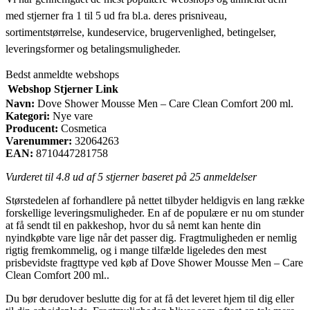
med stjerner fra 1 til 5 ud fra bl.a. deres prisniveau,
sortimentstørrelse, kundeservice, brugervenlighed, betingelser,
leveringsformer og betalingsmuligheder.
Bedst anmeldte webshops
Webshop
Stjerner
Link
Navn:
Dove Shower Mousse Men – Care Clean Comfort 200 ml.
Kategori:
Nye vare
Producent:
Cosmetica
Varenummer:
32064263
EAN:
8710447281758
Vurderet til
4.8
ud af 5 stjerner baseret på
25
anmeldelser
Størstedelen af forhandlere på nettet tilbyder heldigvis en lang række
forskellige leveringsmuligheder. En af de populære er nu om stunder
at få sendt til en pakkeshop, hvor du så nemt kan hente din
nyindkøbte vare lige når det passer dig. Fragtmuligheden er nemlig
rigtig fremkommelig, og i mange tilfælde ligeledes den mest
prisbevidste fragttype ved køb af Dove Shower Mousse Men – Care
Clean Comfort 200 ml..
Du bør derudover beslutte dig for at få det leveret hjem til dig eller