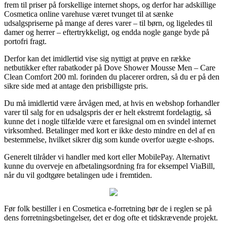
frem til priser på forskellige internet shops, og derfor har adskillige
Cosmetica online varehuse været tvunget til at sænke
udsalgspriserne på mange af deres varer – til børn, og ligeledes til
damer og herrer – eftertrykkeligt, og endda nogle gange byde på
portofri fragt.
Derfor kan det imidlertid vise sig nyttigt at prøve en række
netbutikker efter rabatkoder på Dove Shower Mousse Men – Care
Clean Comfort 200 ml. forinden du placerer ordren, så du er på den
sikre side med at antage den prisbilligste pris.
Du må imidlertid være årvågen med, at hvis en webshop forhandler
varer til salg for en udsalgspris der er helt ekstremt fordelagtig, så
kunne det i nogle tilfælde være et faresignal om en svindel internet
virksomhed. Betalinger med kort er ikke desto mindre en del af en
bestemmelse, hvilket sikrer dig som kunde overfor uægte e-shops.
Generelt tilråder vi handler med kort eller MobilePay. Alternativt
kunne du overveje en afbetalingsordning fra for eksempel ViaBill,
når du vil godtgøre betalingen ude i fremtiden.
Før folk bestiller i en Cosmetica e-forretning bør de i reglen se på
dens forretningsbetingelser, det er dog ofte et tidskrævende projekt.