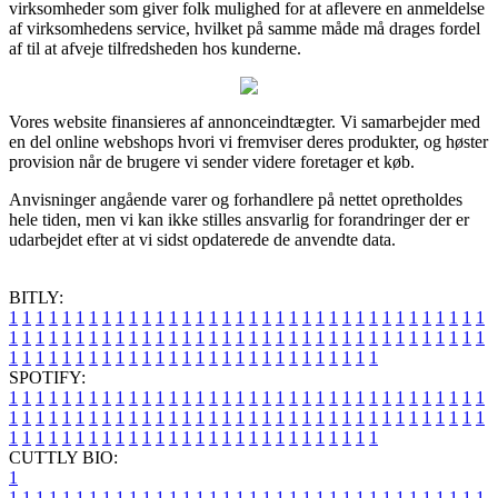
virksomheder som giver folk mulighed for at aflevere en anmeldelse
af virksomhedens service, hvilket på samme måde må drages fordel
af til at afveje tilfredsheden hos kunderne.
Vores website finansieres af annonceindtægter. Vi samarbejder med
en del online webshops hvori vi fremviser deres produkter, og høster
provision når de brugere vi sender videre foretager et køb.
Anvisninger angående varer og forhandlere på nettet opretholdes
hele tiden, men vi kan ikke stilles ansvarlig for forandringer der er
udarbejdet efter at vi sidst opdaterede de anvendte data.
BITLY:
1
1
1
1
1
1
1
1
1
1
1
1
1
1
1
1
1
1
1
1
1
1
1
1
1
1
1
1
1
1
1
1
1
1
1
1
1
1
1
1
1
1
1
1
1
1
1
1
1
1
1
1
1
1
1
1
1
1
1
1
1
1
1
1
1
1
1
1
1
1
1
1
1
1
1
1
1
1
1
1
1
1
1
1
1
1
1
1
1
1
1
1
1
1
1
1
1
1
1
1
SPOTIFY:
1
1
1
1
1
1
1
1
1
1
1
1
1
1
1
1
1
1
1
1
1
1
1
1
1
1
1
1
1
1
1
1
1
1
1
1
1
1
1
1
1
1
1
1
1
1
1
1
1
1
1
1
1
1
1
1
1
1
1
1
1
1
1
1
1
1
1
1
1
1
1
1
1
1
1
1
1
1
1
1
1
1
1
1
1
1
1
1
1
1
1
1
1
1
1
1
1
1
1
1
CUTTLY BIO:
1
1
1
1
1
1
1
1
1
1
1
1
1
1
1
1
1
1
1
1
1
1
1
1
1
1
1
1
1
1
1
1
1
1
1
1
1