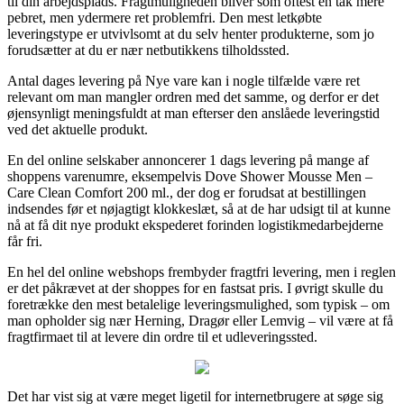
til din arbejdsplads. Fragtmuligheden bliver som oftest en tak mere
pebret, men ydermere ret problemfri. Den mest letkøbte
leveringstype er utvivlsomt at du selv henter produkterne, som jo
forudsætter at du er nær netbutikkens tilholdssted.
Antal dages levering på Nye vare kan i nogle tilfælde være ret
relevant om man mangler ordren med det samme, og derfor er det
øjensynligt meningsfuldt at man efterser den anslåede leveringstid
ved det aktuelle produkt.
En del online selskaber annoncerer 1 dags levering på mange af
shoppens varenumre, eksempelvis Dove Shower Mousse Men –
Care Clean Comfort 200 ml., der dog er forudsat at bestillingen
indsendes før et nøjagtigt klokkeslæt, så at de har udsigt til at kunne
nå at få dit nye produkt ekspederet forinden logistikmedarbejderne
får fri.
En hel del online webshops frembyder fragtfri levering, men i reglen
er det påkrævet at der shoppes for en fastsat pris. I øvrigt skulle du
foretrække den mest betalelige leveringsmulighed, som typisk – om
man opholder sig nær Herning, Dragør eller Lemvig – vil være at få
fragtfirmaet til at levere din ordre til et udleveringssted.
Det har vist sig at være meget ligetil for internetbrugere at søge sig