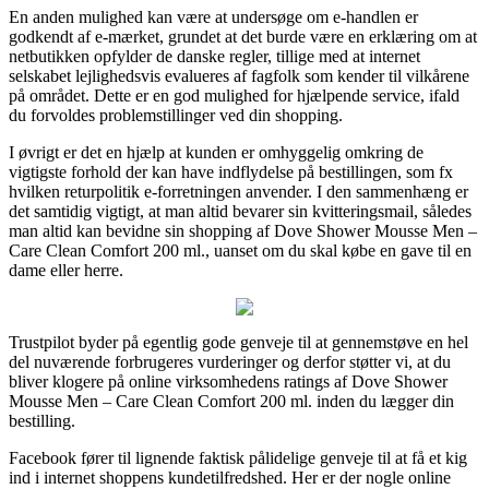
En anden mulighed kan være at undersøge om e-handlen er
godkendt af e-mærket, grundet at det burde være en erklæring om at
netbutikken opfylder de danske regler, tillige med at internet
selskabet lejlighedsvis evalueres af fagfolk som kender til vilkårene
på området. Dette er en god mulighed for hjælpende service, ifald
du forvoldes problemstillinger ved din shopping.
I øvrigt er det en hjælp at kunden er omhyggelig omkring de
vigtigste forhold der kan have indflydelse på bestillingen, som fx
hvilken returpolitik e-forretningen anvender. I den sammenhæng er
det samtidig vigtigt, at man altid bevarer sin kvitteringsmail, således
man altid kan bevidne sin shopping af Dove Shower Mousse Men –
Care Clean Comfort 200 ml., uanset om du skal købe en gave til en
dame eller herre.
Trustpilot byder på egentlig gode genveje til at gennemstøve en hel
del nuværende forbrugeres vurderinger og derfor støtter vi, at du
bliver klogere på online virksomhedens ratings af Dove Shower
Mousse Men – Care Clean Comfort 200 ml. inden du lægger din
bestilling.
Facebook fører til lignende faktisk pålidelige genveje til at få et kig
ind i internet shoppens kundetilfredshed. Her er der nogle online