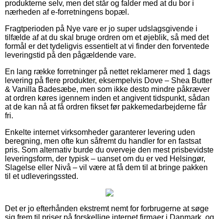
produkterne selv, men det står og falder med at du bor i
nærheden af e-forretningens bopæl.
Fragtperioden på Nye vare er jo super udslagsgivende i
tilfælde af at du skal bruge ordren om et øjeblik, så med det
formål er det tydeligvis essentielt at vi finder den forventede
leveringstid på den pågældende vare.
En lang række forretninger på nettet reklamerer med 1 dags
levering på flere produkter, eksempelvis Dove – Shea Butter
& Vanilla Badesæbe, men som ikke desto mindre påkræver
at ordren køres igennem inden et angivent tidspunkt, sådan
at de kan nå at få ordren fikset før pakkemedarbejderne får
fri.
Enkelte internet virksomheder garanterer levering uden
beregning, men ofte kun såfremt du handler for en fastsat
pris. Som alternativ burde du overveje den mest prisbevidste
leveringsform, der typisk – uanset om du er ved Helsingør,
Slagelse eller Nivå – vil være at få dem til at bringe pakken
til et udleveringssted.
Det er jo efterhånden ekstremt nemt for forbrugerne at søge
sig frem til priser på forskellige internet firmaer i Danmark, og