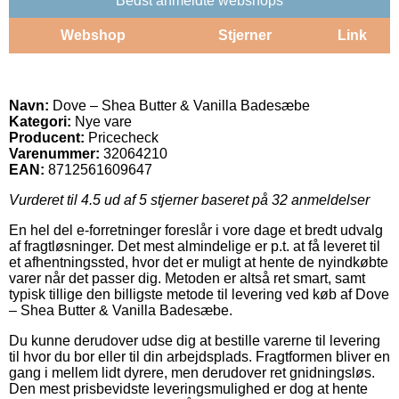
Bedst anmeldte webshops
Webshop
Stjerner
Link
Navn:
Dove – Shea Butter & Vanilla Badesæbe
Kategori:
Nye vare
Producent:
Pricecheck
Varenummer:
32064210
EAN:
8712561609647
Vurderet til
4.5
ud af 5 stjerner baseret på
32
anmeldelser
En hel del e-forretninger foreslår i vore dage et bredt udvalg
af fragtløsninger. Det mest almindelige er p.t. at få leveret til
et afhentningssted, hvor det er muligt at hente de nyindkøbte
varer når det passer dig. Metoden er altså ret smart, samt
typisk tillige den billigste metode til levering ved køb af Dove
– Shea Butter & Vanilla Badesæbe.
Du kunne derudover udse dig at bestille varerne til levering
til hvor du bor eller til din arbejdsplads. Fragtformen bliver en
gang i mellem lidt dyrere, men derudover ret gnidningsløs.
Den mest prisbevidste leveringsmulighed er dog at hente