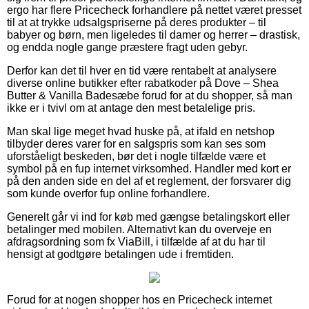
ergo har flere Pricecheck forhandlere på nettet været presset
til at at trykke udsalgspriserne på deres produkter – til
babyer og børn, men ligeledes til damer og herrer – drastisk,
og endda nogle gange præstere fragt uden gebyr.
Derfor kan det til hver en tid være rentabelt at analysere
diverse online butikker efter rabatkoder på Dove – Shea
Butter & Vanilla Badesæbe forud for at du shopper, så man
ikke er i tvivl om at antage den mest betalelige pris.
Man skal lige meget hvad huske på, at ifald en netshop
tilbyder deres varer for en salgspris som kan ses som
uforståeligt beskeden, bør det i nogle tilfælde være et
symbol på en fup internet virksomhed. Handler med kort er
på den anden side en del af et reglement, der forsvarer dig
som kunde overfor fup online forhandlere.
Generelt går vi ind for køb med gængse betalingskort eller
betalinger med mobilen. Alternativt kan du overveje en
afdragsordning som fx ViaBill, i tilfælde af at du har til
hensigt at godtgøre betalingen ude i fremtiden.
Forud for at nogen shopper hos en Pricecheck internet