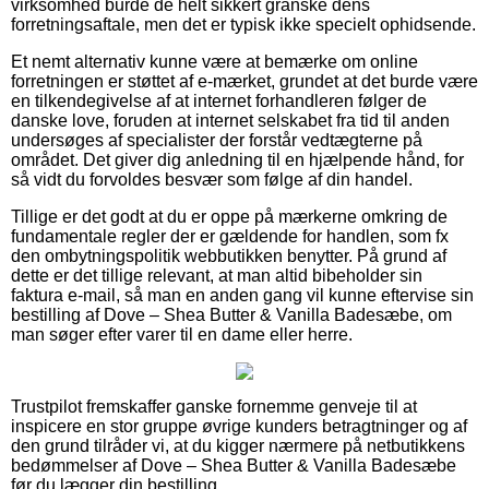
virksomhed burde de helt sikkert granske dens
forretningsaftale, men det er typisk ikke specielt ophidsende.
Et nemt alternativ kunne være at bemærke om online
forretningen er støttet af e-mærket, grundet at det burde være
en tilkendegivelse af at internet forhandleren følger de
danske love, foruden at internet selskabet fra tid til anden
undersøges af specialister der forstår vedtægterne på
området. Det giver dig anledning til en hjælpende hånd, for
så vidt du forvoldes besvær som følge af din handel.
Tillige er det godt at du er oppe på mærkerne omkring de
fundamentale regler der er gældende for handlen, som fx
den ombytningspolitik webbutikken benytter. På grund af
dette er det tillige relevant, at man altid bibeholder sin
faktura e-mail, så man en anden gang vil kunne eftervise sin
bestilling af Dove – Shea Butter & Vanilla Badesæbe, om
man søger efter varer til en dame eller herre.
Trustpilot fremskaffer ganske fornemme genveje til at
inspicere en stor gruppe øvrige kunders betragtninger og af
den grund tilråder vi, at du kigger nærmere på netbutikkens
bedømmelser af Dove – Shea Butter & Vanilla Badesæbe
før du lægger din bestilling.