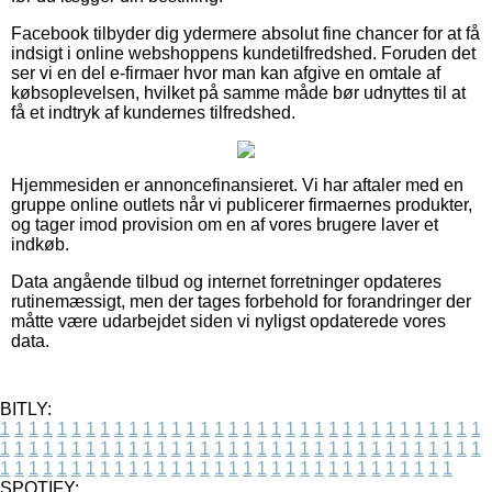
Facebook tilbyder dig ydermere absolut fine chancer for at få
indsigt i online webshoppens kundetilfredshed. Foruden det
ser vi en del e-firmaer hvor man kan afgive en omtale af
købsoplevelsen, hvilket på samme måde bør udnyttes til at
få et indtryk af kundernes tilfredshed.
Hjemmesiden er annoncefinansieret. Vi har aftaler med en
gruppe online outlets når vi publicerer firmaernes produkter,
og tager imod provision om en af vores brugere laver et
indkøb.
Data angående tilbud og internet forretninger opdateres
rutinemæssigt, men der tages forbehold for forandringer der
måtte være udarbejdet siden vi nyligst opdaterede vores
data.
BITLY:
1
1
1
1
1
1
1
1
1
1
1
1
1
1
1
1
1
1
1
1
1
1
1
1
1
1
1
1
1
1
1
1
1
1
1
1
1
1
1
1
1
1
1
1
1
1
1
1
1
1
1
1
1
1
1
1
1
1
1
1
1
1
1
1
1
1
1
1
1
1
1
1
1
1
1
1
1
1
1
1
1
1
1
1
1
1
1
1
1
1
1
1
1
1
1
1
1
1
1
1
SPOTIFY: