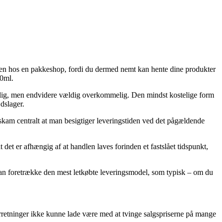
akken hos en pakkeshop, fordi du dermed nemt kan hente dine produkter
50ml.
isbillig, men endvidere vældig overkommelig. Den mindst kostelige form
dslager.
kam centralt at man besigtiger leveringstiden ved det pågældende
t er afhængig af at handlen laves forinden et fastslået tidspunkt,
e man foretrække den mest letkøbte leveringsmodel, som typisk – om du
rretninger ikke kunne lade være med at tvinge salgspriserne på mange