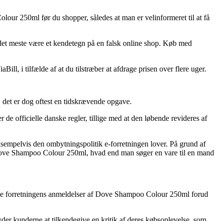
lour 250ml før du shopper, således at man er velinformeret til at få
or det meste være et kendetegn på en falsk online shop. Køb med
ll, i tilfælde af at du tilstræber at afdrage prisen over flere uger.
, det er dog oftest en tidskrævende opgave.
de officielle danske regler, tillige med at den løbende revideres af
eksempelvis den ombytningspolitik e-forretningen lover. På grund af
af Dove Shampoo Colour 250ml, hvad end man søger en vare til en mand
online forretningens anmeldelser af Dove Shampoo Colour 250ml forud
yder kunderne at tilkendegive en kritik af deres købsoplevelse, som