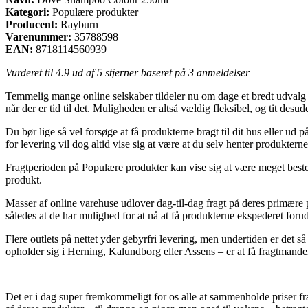
Kategori:
Populære produkter
Producent:
Rayburn
Varenummer:
35788598
EAN:
8718114560939
Vurderet til
4.9
ud af 5 stjerner baseret på
3
anmeldelser
Temmelig mange online selskaber tildeler nu om dage et bredt udvalg 
når der er tid til det. Muligheden er altså vældig fleksibel, og tit d
Du bør lige så vel forsøge at få produkterne bragt til dit hus eller u
for levering vil dog altid vise sig at være at du selv henter produkter
Fragtperioden på Populære produkter kan vise sig at være meget best
produkt.
Masser af online varehuse udlover dag-til-dag fragt på deres primære
således at de har mulighed for at nå at få produkterne ekspederet forud 
Flere outlets på nettet yder gebyrfri levering, men undertiden er det
opholder sig i Herning, Kalundborg eller Assens – er at få fragtmanden t
Det er i dag super fremkommeligt for os alle at sammenholde priser f