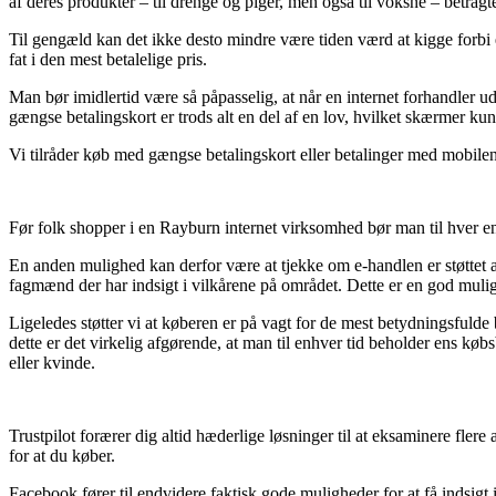
af deres produkter – til drenge og piger, men også til voksne – betrag
Til gengæld kan det ikke desto mindre være tiden værd at kigge forbi e
fat i den mest betalelige pris.
Man bør imidlertid være så påpasselig, at når en internet forhandler u
gængse betalingskort er trods alt en del af en lov, hvilket skærmer kun
Vi tilråder køb med gængse betalingskort eller betalinger med mobilen. 
Før folk shopper i en Rayburn internet virksomhed bør man til hver en
En anden mulighed kan derfor være at tjekke om e-handlen er støttet af
fagmænd der har indsigt i vilkårene på området. Dette er en god mulig
Ligeledes støtter vi at køberen er på vagt for de mest betydningsfuld
dette er det virkelig afgørende, at man til enhver tid beholder ens 
eller kvinde.
Trustpilot forærer dig altid hæderlige løsninger til at eksaminere fl
for at du køber.
Facebook fører til endvidere faktisk gode muligheder for at få indsig