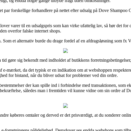
teligt, og endda nogle gange tilbyde fragt uden omkostninger.
t par forskellige forhandlere på nettet efter udsalg på Dove Shampoo Co
dlover varer til en udsalgspris som kan virke ufattelig lav, så bør det f
den overfor falske internet shops.
Som et alternativ burde du drage fordel af en afdragsløsning som fx ViaBi
 tid gøre sig bekendt med indholdet af butikkens forretningsbetingelser
 e-mærket, da det typisk er en indikation om at webshoppen respekterer 
hed for bistand, når du bliver udsat for problemer ved din ordre.
e bestemmelser der kan spille ind i forbindelse med transaktionen, som 
købsbekræftelse, således man i fremtiden vil kunne vidne om sin ordre 
ere andre køberes omtaler og derved er det prisværdigt, at du sonderer 
t i e-forretningens pålidelighed. Derudover ses endda webshops som tilb