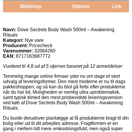
Webshop
Stjerner
Link
Navn:
Dove Sectrets Body Wash 500ml – Awakening
Rituals
Kategori:
Nye vare
Producent:
Pricecheck
Varenummer:
32064260
EAN:
8717163687772
Vurderet til
4.8
ud af 5 stjerner baseret på
12
anmeldelser
Temmelig mange online firmaer yder nu om dage et stort
udvalg af leveringsformer. Den mest moderne er nu til dags
pakkeshoppen, og så kan du blot gå forbi efter produkterne
når du har tid. Muligheden er nemlig ultra uproblematisk,
samt typisk tilmed den mest prisbevidste leveringsversion
ved køb af Dove Sectrets Body Wash 500ml – Awakening
Rituals.
Du burde derudover planlægge at få produkterne bragt til din
bolig eller ud til dit arbejdes adresse. Fragtformen er en
gang i mellem lidt mere omkostningsfuld, men også super