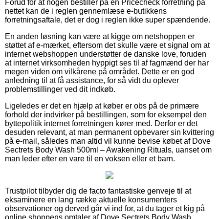
Forud for at nogen bestiller på en Pricecheck forretning på
nettet kan de i reglen gennemlæse e-butikkens
forretningsaftale, det er dog i reglen ikke super spændende.
En anden løsning kan være at kigge om netshoppen er
støttet af e-mærket, eftersom det skulle være et signal om at
internet webshoppen understøtter de danske love, foruden
at internet virksomheden hyppigt ses til af fagmænd der har
megen viden om vilkårene på området. Dette er en god
anledning til at få assistance, for så vidt du oplever
problemstillinger ved dit indkøb.
Ligeledes er det en hjælp at køber er obs på de primære
forhold der indvirker på bestillingen, som for eksempel den
byttepolitik internet forretningen kører med. Derfor er det
desuden relevant, at man permanent opbevarer sin kvittering
på e-mail, således man altid vil kunne bevise købet af Dove
Sectrets Body Wash 500ml – Awakening Rituals, uanset om
man leder efter en vare til en voksen eller et barn.
Trustpilot tilbyder dig de facto fantastiske genveje til at
eksaminere en lang række aktuelle konsumenters
observationer og derved går vi ind for, at du tager et kig på
online shoppens omtaler af Dove Sectrets Body Wash