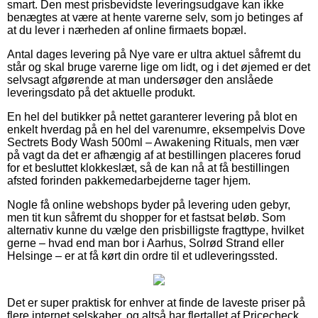
smart. Den mest prisbevidste leveringsudgave kan ikke
benægtes at være at hente varerne selv, som jo betinges af
at du lever i nærheden af online firmaets bopæl.
Antal dages levering på Nye vare er ultra aktuel såfremt du
står og skal bruge varerne lige om lidt, og i det øjemed er det
selvsagt afgørende at man undersøger den anslåede
leveringsdato på det aktuelle produkt.
En hel del butikker på nettet garanterer levering på blot en
enkelt hverdag på en hel del varenumre, eksempelvis Dove
Sectrets Body Wash 500ml – Awakening Rituals, men vær
på vagt da det er afhængig af at bestillingen placeres forud
for et besluttet klokkeslæt, så de kan nå at få bestillingen
afsted forinden pakkemedarbejderne tager hjem.
Nogle få online webshops byder på levering uden gebyr,
men tit kun såfremt du shopper for et fastsat beløb. Som
alternativ kunne du vælge den prisbilligste fragttype, hvilket
gerne – hvad end man bor i Aarhus, Solrød Strand eller
Helsinge – er at få kørt din ordre til et udleveringssted.
Det er super praktisk for enhver at finde de laveste priser på
flere internet selskaber, og altså har flertallet af Pricecheck