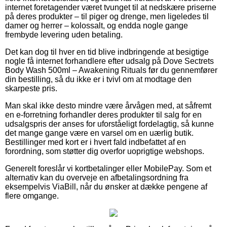
internet foretagender været tvunget til at nedskære priserne
på deres produkter – til piger og drenge, men ligeledes til
damer og herrer – kolossalt, og endda nogle gange
frembyde levering uden betaling.
Det kan dog til hver en tid blive indbringende at besigtige
nogle få internet forhandlere efter udsalg på Dove Sectrets
Body Wash 500ml – Awakening Rituals før du gennemfører
din bestilling, så du ikke er i tvivl om at modtage den
skarpeste pris.
Man skal ikke desto mindre være årvågen med, at såfremt
en e-forretning forhandler deres produkter til salg for en
udsalgspris der anses for uforståeligt fordelagtig, så kunne
det mange gange være en varsel om en uærlig butik.
Bestillinger med kort er i hvert fald indbefattet af en
forordning, som støtter dig overfor uoprigtige webshops.
Generelt foreslår vi kortbetalinger eller MobilePay. Som et
alternativ kan du overveje en afbetalingsordning fra
eksempelvis ViaBill, når du ønsker at dække pengene af
flere omgange.