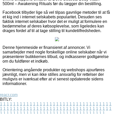
500ml – Awakening Rituals før du lægger din bestilling.
Facebook tilbyder lige så vel tilpas gavnlige metoder til at få
et kig ind i internet selskabets popularitet. Desuden ses
faktisk internet selskaber hvor det er muligt at formulere en
bedømmelse af deres købsoplevelse, som ligeledes kan
drages fordel af til at tage stilling til kundetilfredsheden.
Denne hjemmeside er finansieret af annoncer. Vi
samarbejder med nogle forskellige online selskaber når vi
præsenterer butikkernes tilbud, og indkasserer godtgørelse
om du fuldfører et indkøb.
Orientering angående produkter og webshops ajourføres
jævnligt, men vi kan ikke stilles ansvarlig for rettelser der
muligvis er iværksat efter at vi senest opdaterede sidens
informationer.
reacr.com
BITLY:
1
1
1
1
1
1
1
1
1
1
1
1
1
1
1
1
1
1
1
1
1
1
1
1
1
1
1
1
1
1
1
1
1
1
1
1
1
1
1
1
1
1
1
1
1
1
1
1
1
1
1
1
1
1
1
1
1
1
1
1
1
1
1
1
1
1
1
1
1
1
1
1
1
1
1
1
1
1
1
1
1
1
1
1
1
1
1
1
1
1
1
1
1
1
1
1
1
1
1
1