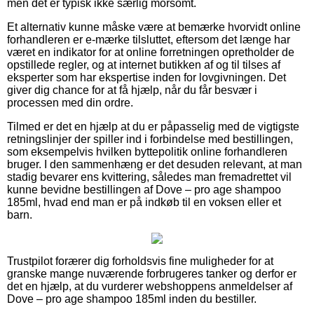
men det er typisk ikke særlig morsomt.
Et alternativ kunne måske være at bemærke hvorvidt online
forhandleren er e-mærke tilsluttet, eftersom det længe har
været en indikator for at online forretningen opretholder de
opstillede regler, og at internet butikken af og til tilses af
eksperter som har ekspertise inden for lovgivningen. Det
giver dig chance for at få hjælp, når du får besvær i
processen med din ordre.
Tilmed er det en hjælp at du er påpasselig med de vigtigste
retningslinjer der spiller ind i forbindelse med bestillingen,
som eksempelvis hvilken byttepolitik online forhandleren
bruger. I den sammenhæng er det desuden relevant, at man
stadig bevarer ens kvittering, således man fremadrettet vil
kunne bevidne bestillingen af Dove – pro age shampoo
185ml, hvad end man er på indkøb til en voksen eller et
barn.
Trustpilot forærer dig forholdsvis fine muligheder for at
granske mange nuværende forbrugeres tanker og derfor er
det en hjælp, at du vurderer webshoppens anmeldelser af
Dove – pro age shampoo 185ml inden du bestiller.