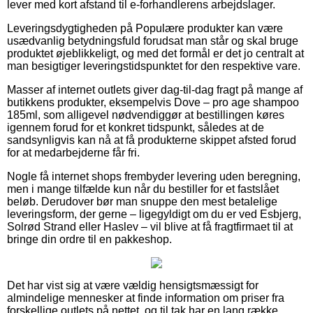
lever med kort afstand til e-forhandlerens arbejdslager.
Leveringsdygtigheden på Populære produkter kan være
usædvanlig betydningsfuld forudsat man står og skal bruge
produktet øjeblikkeligt, og med det formål er det jo centralt at
man besigtiger leveringstidspunktet for den respektive vare.
Masser af internet outlets giver dag-til-dag fragt på mange af
butikkens produkter, eksempelvis Dove – pro age shampoo
185ml, som alligevel nødvendiggør at bestillingen køres
igennem forud for et konkret tidspunkt, således at de
sandsynligvis kan nå at få produkterne skippet afsted forud
for at medarbejderne får fri.
Nogle få internet shops frembyder levering uden beregning,
men i mange tilfælde kun når du bestiller for et fastslået
beløb. Derudover bør man snuppe den mest betalelige
leveringsform, der gerne – ligegyldigt om du er ved Esbjerg,
Solrød Strand eller Haslev – vil blive at få fragtfirmaet til at
bringe din ordre til en pakkeshop.
Det har vist sig at være vældig hensigtsmæssigt for
almindelige mennesker at finde information om priser fra
forskellige outlets på nettet, og til tak har en lang række