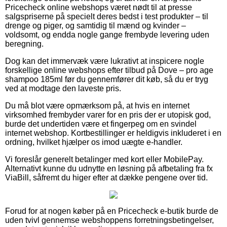
Pricecheck online webshops været nødt til at presse
salgspriserne på specielt deres bedst i test produkter – til
drenge og piger, og samtidig til mænd og kvinder –
voldsomt, og endda nogle gange frembyde levering uden
beregning.
Dog kan det immervæk være lukrativt at inspicere nogle
forskellige online webshops efter tilbud på Dove – pro age
shampoo 185ml før du gennemfører dit køb, så du er tryg
ved at modtage den laveste pris.
Du må blot være opmærksom på, at hvis en internet
virksomhed frembyder varer for en pris der er utopisk god,
burde det undertiden være et fingerpeg om en svindel
internet webshop. Kortbestillinger er heldigvis inkluderet i en
ordning, hvilket hjælper os imod uægte e-handler.
Vi foreslår generelt betalinger med kort eller MobilePay.
Alternativt kunne du udnytte en løsning på afbetaling fra fx
ViaBill, såfremt du higer efter at dække pengene over tid.
Forud for at nogen køber på en Pricecheck e-butik burde de
uden tvivl gennemse webshoppens forretningsbetingelser,