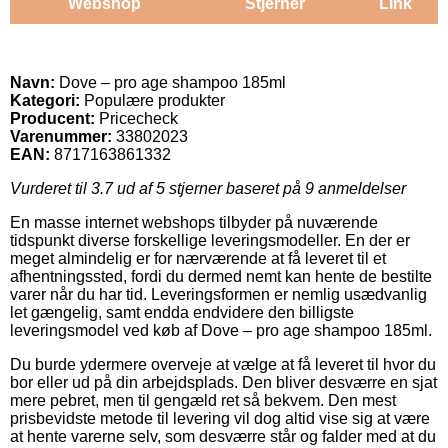
Webshop
Stjerner
Link
Navn:
Dove – pro age shampoo 185ml
Kategori:
Populære produkter
Producent:
Pricecheck
Varenummer:
33802023
EAN:
8717163861332
Vurderet til
3.7
ud af 5 stjerner baseret på
9
anmeldelser
En masse internet webshops tilbyder på nuværende
tidspunkt diverse forskellige leveringsmodeller. En der er
meget almindelig er for nærværende at få leveret til et
afhentningssted, fordi du dermed nemt kan hente de bestilte
varer når du har tid. Leveringsformen er nemlig usædvanlig
let gængelig, samt endda endvidere den billigste
leveringsmodel ved køb af Dove – pro age shampoo 185ml.
Du burde ydermere overveje at vælge at få leveret til hvor du
bor eller ud på din arbejdsplads. Den bliver desværre en sjat
mere pebret, men til gengæld ret så bekvem. Den mest
prisbevidste metode til levering vil dog altid vise sig at være
at hente varerne selv, som desværre står og falder med at du