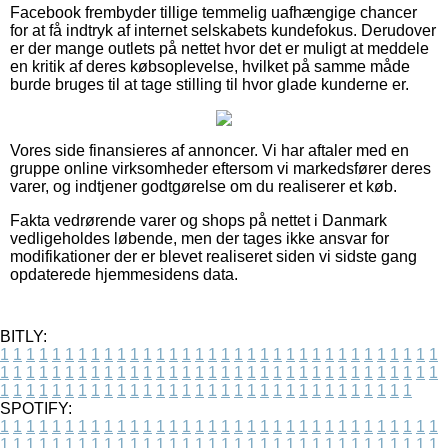
Facebook frembyder tillige temmelig uafhængige chancer
for at få indtryk af internet selskabets kundefokus. Derudover
er der mange outlets på nettet hvor det er muligt at meddele
en kritik af deres købsoplevelse, hvilket på samme måde
burde bruges til at tage stilling til hvor glade kunderne er.
Vores side finansieres af annoncer. Vi har aftaler med en
gruppe online virksomheder eftersom vi markedsfører deres
varer, og indtjener godtgørelse om du realiserer et køb.
Fakta vedrørende varer og shops på nettet i Danmark
vedligeholdes løbende, men der tages ikke ansvar for
modifikationer der er blevet realiseret siden vi sidste gang
opdaterede hjemmesidens data.
BITLY:
1
1
1
1
1
1
1
1
1
1
1
1
1
1
1
1
1
1
1
1
1
1
1
1
1
1
1
1
1
1
1
1
1
1
1
1
1
1
1
1
1
1
1
1
1
1
1
1
1
1
1
1
1
1
1
1
1
1
1
1
1
1
1
1
1
1
1
1
1
1
1
1
1
1
1
1
1
1
1
1
1
1
1
1
1
1
1
1
1
1
1
1
1
1
1
1
1
1
1
1
SPOTIFY:
1
1
1
1
1
1
1
1
1
1
1
1
1
1
1
1
1
1
1
1
1
1
1
1
1
1
1
1
1
1
1
1
1
1
1
1
1
1
1
1
1
1
1
1
1
1
1
1
1
1
1
1
1
1
1
1
1
1
1
1
1
1
1
1
1
1
1
1