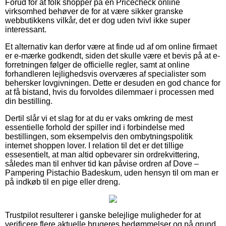
Forud for at folk shopper på en Pricecheck online
virksomhed behøver de for at være sikker granske
webbutikkens vilkår, det er dog uden tvivl ikke super
interessant.
Et alternativ kan derfor være at finde ud af om online firmaet
er e-mærke godkendt, siden det skulle være et bevis på at e-
forretningen følger de officielle regler, samt at online
forhandleren lejlighedsvis overværes af specialister som
behersker lovgivningen. Dette er desuden en god chance for
at få bistand, hvis du forvoldes dilemmaer i processen med
din bestilling.
Dertil slår vi et slag for at du er vaks omkring de mest
essentielle forhold der spiller ind i forbindelse med
bestillingen, som eksempelvis den ombytningspolitik
internet shoppen lover. I relation til det er det tillige
essesentielt, at man altid opbevarer sin ordrekvittering,
således man til enhver tid kan påvise ordren af Dove –
Pampering Pistachio Badeskum, uden hensyn til om man er
på indkøb til en pige eller dreng.
Trustpilot resulterer i ganske belejlige muligheder for at
verificere flere aktuelle brugeres bedømmelser og på grund