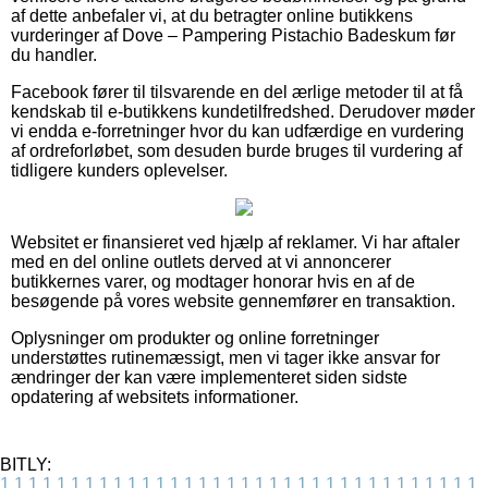
af dette anbefaler vi, at du betragter online butikkens
vurderinger af Dove – Pampering Pistachio Badeskum før
du handler.
Facebook fører til tilsvarende en del ærlige metoder til at få
kendskab til e-butikkens kundetilfredshed. Derudover møder
vi endda e-forretninger hvor du kan udfærdige en vurdering
af ordreforløbet, som desuden burde bruges til vurdering af
tidligere kunders oplevelser.
Websitet er finansieret ved hjælp af reklamer. Vi har aftaler
med en del online outlets derved at vi annoncerer
butikkernes varer, og modtager honorar hvis en af de
besøgende på vores website gennemfører en transaktion.
Oplysninger om produkter og online forretninger
understøttes rutinemæssigt, men vi tager ikke ansvar for
ændringer der kan være implementeret siden sidste
opdatering af websitets informationer.
BITLY:
1
1
1
1
1
1
1
1
1
1
1
1
1
1
1
1
1
1
1
1
1
1
1
1
1
1
1
1
1
1
1
1
1
1