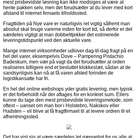
mest prisbevidste løsning kan ikke modsiges at være at
hente pakken selv, men det forudsætter at du lever med kort
afstand til internet firmaets tilholdssted.
Fragttiden på Nye vare er naturligvis ret vigtig såfremt man
absolut skal bruge varerne inden for kort tid, så derfor er det
særdeles vigtigt at man dobbelttjekker det estimerede
leveringstidspunkt ved den aktuelle vare.
Mange internet virksomheder udlover dag-til-dag fragt på en
hel del varer, eksempelvis Dove – Pampering Pistachio
Badeskum, men vær på vagt da det forudsætter at orden
realiseres tidligere end et besluttet klokkeslæt, sådan at de
sandsynligvis kan nå at få varen afsted forinden de
logistikansatte har fri.
En hel del online webshops yder gratis levering, men typisk
er det forbeholdt når der aftages for en konkret sum. Ellers
kunne du tage den mest prisbevidste leveringsmetode, som
oftest – uanset om man bor i Holstebro, Nakskov eller
Hadsten – vil blive at få fragtfirmaet til at levere ordren til et
afhentningssted.
Det har vist sig at være særdeles let gængeligt for os alle at