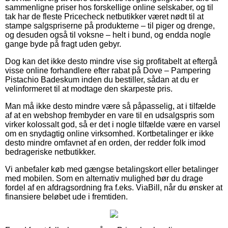
sammenligne priser hos forskellige online selskaber, og til
tak har de fleste Pricecheck netbutikker været nødt til at
stampe salgspriserne på produkterne – til piger og drenge,
og desuden også til voksne – helt i bund, og endda nogle
gange byde på fragt uden gebyr.
Dog kan det ikke desto mindre vise sig profitabelt at eftergå
visse online forhandlere efter rabat på Dove – Pampering
Pistachio Badeskum inden du bestiller, sådan at du er
velinformeret til at modtage den skarpeste pris.
Man må ikke desto mindre være så påpasselig, at i tilfælde
af at en webshop frembyder en vare til en udsalgspris som
virker kolossalt god, så er det i nogle tilfælde være en varsel
om en snydagtig online virksomhed. Kortbetalinger er ikke
desto mindre omfavnet af en orden, der redder folk imod
bedrageriske netbutikker.
Vi anbefaler køb med gængse betalingskort eller betalinger
med mobilen. Som en alternativ mulighed bør du drage
fordel af en afdragsordning fra f.eks. ViaBill, når du ønsker at
finansiere beløbet ude i fremtiden.