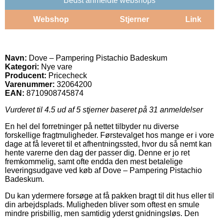
Bedst anmeldte webshops
Webshop
Stjerner
Link
Navn:
Dove – Pampering Pistachio Badeskum
Kategori:
Nye vare
Producent:
Pricecheck
Varenummer:
32064200
EAN:
8710908745874
Vurderet til
4.5
ud af 5 stjerner baseret på
31
anmeldelser
En hel del forretninger på nettet tilbyder nu diverse
forskellige fragtmuligheder. Førstevalget hos mange er i vore
dage at få leveret til et afhentningssted, hvor du så nemt kan
hente varerne den dag der passer dig. Denne er jo ret
fremkommelig, samt ofte endda den mest betalelige
leveringsudgave ved køb af Dove – Pampering Pistachio
Badeskum.
Du kan ydermere forsøge at få pakken bragt til dit hus eller til
din arbejdsplads. Muligheden bliver som oftest en smule
mindre prisbillig, men samtidig yderst gnidningsløs. Den