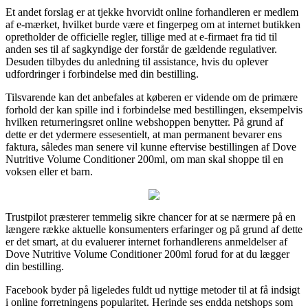
Et andet forslag er at tjekke hvorvidt online forhandleren er medlem
af e-mærket, hvilket burde være et fingerpeg om at internet butikken
opretholder de officielle regler, tillige med at e-firmaet fra tid til
anden ses til af sagkyndige der forstår de gældende regulativer.
Desuden tilbydes du anledning til assistance, hvis du oplever
udfordringer i forbindelse med din bestilling.
Tilsvarende kan det anbefales at køberen er vidende om de primære
forhold der kan spille ind i forbindelse med bestillingen, eksempelvis
hvilken returneringsret online webshoppen benytter. På grund af
dette er det ydermere essesentielt, at man permanent bevarer ens
faktura, således man senere vil kunne eftervise bestillingen af Dove
Nutritive Volume Conditioner 200ml, om man skal shoppe til en
voksen eller et barn.
Trustpilot præsterer temmelig sikre chancer for at se nærmere på en
længere række aktuelle konsumenters erfaringer og på grund af dette
er det smart, at du evaluerer internet forhandlerens anmeldelser af
Dove Nutritive Volume Conditioner 200ml forud for at du lægger
din bestilling.
Facebook byder på ligeledes fuldt ud nyttige metoder til at få indsigt
i online forretningens popularitet. Herinde ses endda netshops som