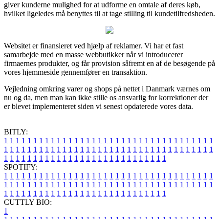
giver kunderne mulighed for at udforme en omtale af deres køb,
hvilket ligeledes må benyttes til at tage stilling til kundetilfredsheden.
Websitet er finansieret ved hjælp af reklamer. Vi har et fast
samarbejde med en masse webbutikker når vi introducerer
firmaernes produkter, og får provision såfremt en af de besøgende på
vores hjemmeside gennemfører en transaktion.
Vejledning omkring varer og shops på nettet i Danmark værnes om
nu og da, men man kan ikke stille os ansvarlig for korrektioner der
er blevet implementeret siden vi senest opdaterede vores data.
BITLY:
1
1
1
1
1
1
1
1
1
1
1
1
1
1
1
1
1
1
1
1
1
1
1
1
1
1
1
1
1
1
1
1
1
1
1
1
1
1
1
1
1
1
1
1
1
1
1
1
1
1
1
1
1
1
1
1
1
1
1
1
1
1
1
1
1
1
1
1
1
1
1
1
1
1
1
1
1
1
1
1
1
1
1
1
1
1
1
1
1
1
1
1
1
1
1
1
1
1
1
1
SPOTIFY:
1
1
1
1
1
1
1
1
1
1
1
1
1
1
1
1
1
1
1
1
1
1
1
1
1
1
1
1
1
1
1
1
1
1
1
1
1
1
1
1
1
1
1
1
1
1
1
1
1
1
1
1
1
1
1
1
1
1
1
1
1
1
1
1
1
1
1
1
1
1
1
1
1
1
1
1
1
1
1
1
1
1
1
1
1
1
1
1
1
1
1
1
1
1
1
1
1
1
1
1
CUTTLY BIO:
1