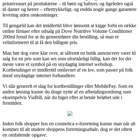
prisniveauet på produkterne – til børn og babyer, og ligeledes også
til damer og herrer – eftertrykkeligt, og endda nogle gange garantere
levering uden omkostninger.
Til gengæld kan det imidlertid blive lønsomt at kigge forbi en række
online firmaer efter udsalg på Dove Nutritive Volume Conditioner
200ml forud for at du gennemfører din bestilling, så man er
velinformeret til at få den billigste pris.
Man bør dog være klar over, at såfremt en butik annoncerer varer til
salg for en pris som kan ses som uforståeligt billig, kan det for det
meste være et symbol på en snydagtig internet webshop.
Kortbetalinger er imidlertid omfavnet af en lov, som passer på folk
imod snydagtige internet forhandlere.
Vi slår generelt et slag for kortbestillinger eller MobilePay. Som en
anden løsning kunne du drage nytte af en afbetalingsordning som
eksempelvis ViaBill, når du higer efter at betale beløbet ude i
fremtiden.
Inden folk shopper hos en cosmetica e-forretning kunne man når alt
kommer til alt studere shoppens forretningsaftale, dog er det oftest
en omfattende opgave.