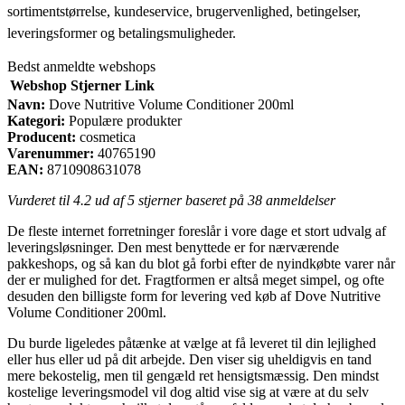
sortimentstørrelse, kundeservice, brugervenlighed, betingelser,
leveringsformer og betalingsmuligheder.
Bedst anmeldte webshops
Webshop
Stjerner
Link
Navn:
Dove Nutritive Volume Conditioner 200ml
Kategori:
Populære produkter
Producent:
cosmetica
Varenummer:
40765190
EAN:
8710908631078
Vurderet til
4.2
ud af 5 stjerner baseret på
38
anmeldelser
De fleste internet forretninger foreslår i vore dage et stort udvalg af
leveringsløsninger. Den mest benyttede er for nærværende
pakkeshops, og så kan du blot gå forbi efter de nyindkøbte varer når
der er mulighed for det. Fragtformen er altså meget simpel, og ofte
desuden den billigste form for levering ved køb af Dove Nutritive
Volume Conditioner 200ml.
Du burde ligeledes påtænke at vælge at få leveret til din lejlighed
eller hus eller ud på dit arbejde. Den viser sig uheldigvis en tand
mere bekostelig, men til gengæld ret hensigtsmæssig. Den mindst
kostelige leveringsmodel vil dog altid vise sig at være at du selv