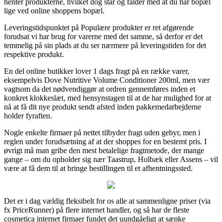
henter produkterne, hvilket dog står og falder med at du har bopæl
lige ved online shoppens bopæl.
Leveringstidspunktet på Populære produkter er ret afgørende
forudsat vi har brug for varerne med det samme, så derfor er det
temmelig på sin plads at du ser nærmere på leveringstiden for det
respektive produkt.
En del online butikker lover 1 dags fragt på en række varer,
eksempelvis Dove Nutritive Volume Conditioner 200ml, men vær
vagtsom da det nødvendiggør at ordren gennemføres inden et
konkret klokkeslæt, med hensynstagen til at de har mulighed for at
nå at få dit nye produkt sendt afsted inden pakkemedarbejderne
holder fyraften.
Nogle enkelte firmaer på nettet tilbyder fragt uden gebyr, men i
reglen under forudsætning af at der shoppes for en bestemt pris. I
øvrigt må man gribe den mest betalelige fragtmetode, der mange
gange – om du opholder sig nær Taastrup, Holbæk eller Assens – vil
være at få dem til at bringe bestillingen til et afhentningssted.
Det er i dag vældig fleksibelt for os alle at sammenligne priser (via
fx PriceRunner) på flere internet handler, og så har de fleste
cosmetica internet firmaer fundet det uundgåeligt at sænke