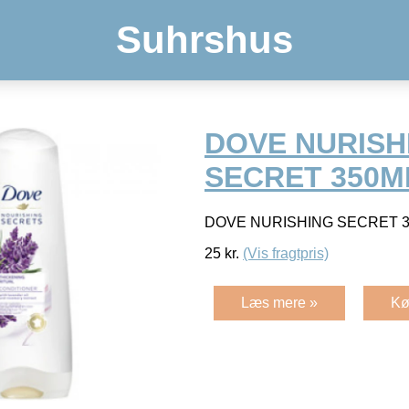
Suhrshus
DOVE NURISH
SECRET 350M
DOVE NURISHING SECRET 
25
kr.
(Vis fragtpris)
Læs mere »
Kø