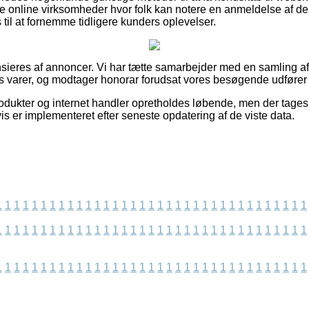
online virksomheder hvor folk kan notere en anmeldelse af de
s til at fornemme tidligere kunders oplevelser.
eres af annoncer. Vi har tætte samarbejder med en samling af e-
es varer, og modtager honorar forudsat vores besøgende udfører e
dukter og internet handler opretholdes løbende, men der tages 
is er implementeret efter seneste opdatering af de viste data.
1
1
1
1
1
1
1
1
1
1
1
1
1
1
1
1
1
1
1
1
1
1
1
1
1
1
1
1
1
1
1
1
1
1
1
1
1
1
1
1
1
1
1
1
1
1
1
1
1
1
1
1
1
1
1
1
1
1
1
1
1
1
1
1
1
1
1
1
1
1
1
1
1
1
1
1
1
1
1
1
1
1
1
1
1
1
1
1
1
1
1
1
1
1
1
1
1
1
1
1
1
1
1
1
1