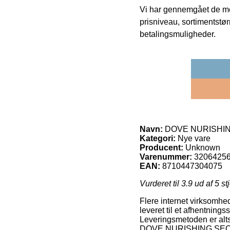
Vi har gennemgået de mes
prisniveau, sortimentstø
betalingsmuligheder.
Navn:
DOVE NURISHIN
Kategori:
Nye vare
Producent:
Unknown
Varenummer:
3206425
EAN:
8710447304075
Vurderet til
3.9
ud af 5 st
Flere internet virksomhed
leveret til et afhentnings
Leveringsmetoden er altså
DOVE NURISHING SECR