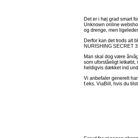
Det er i høj grad smart fo
Unknown online webshops 
og drenge, men ligeledes
Derfor kan det trods alt 
NURISHING SECRET 350ML 
Man skal dog være årvåge
som uforståeligt letkøbt, 
heldigvis dækket ind und
Vi anbefaler generelt han
f.eks. ViaBill, hvis du ti