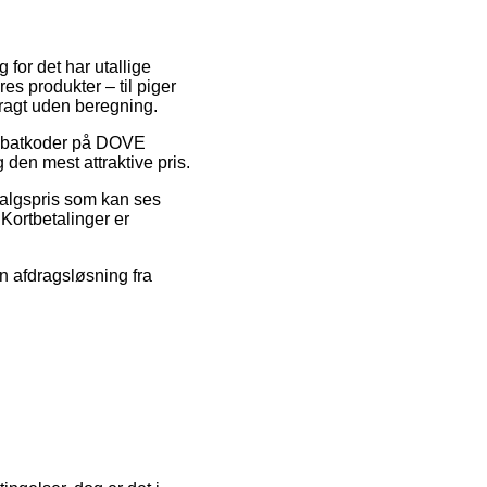
 for det har utallige
s produkter – til piger
fragt uden beregning.
r rabatkoder på DOVE
en mest attraktive pris.
salgspris som kan ses
 Kortbetalinger er
en afdragsløsning fra