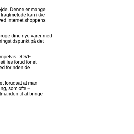
rbejde. Denne er mange
 fragtmetode kan ikke
ved internet shoppens
bruge dine nye varer med
ringstidspunkt på det
sempelvis DOVE
lles forud for et
ted forinden de
et forudsat at man
ing, som ofte –
tmanden til at bringe