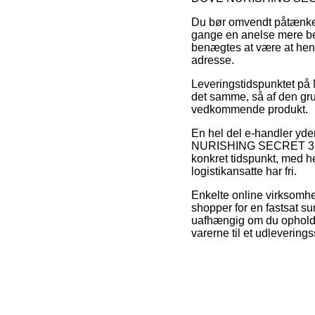
Du bør omvendt påtænke a
gange en anelse mere bek
benægtes at være at hent
adresse.
Leveringstidspunktet på 
det samme, så af den grun
vedkommende produkt.
En hel del e-handler yd
NURISHING SECRET 350ML 
konkret tidspunkt, med he
logistikansatte har fri.
Enkelte online virksomhed
shopper for en fastsat su
uafhængig om du opholder
varerne til et udleverings