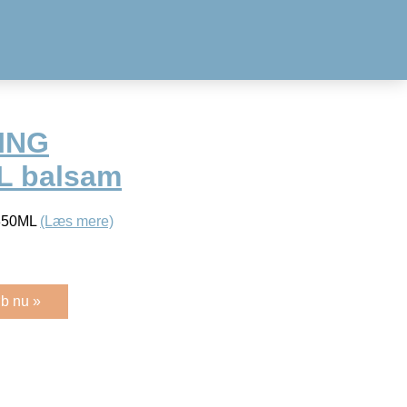
ING
L balsam
350ML
(Læs mere)
b nu »