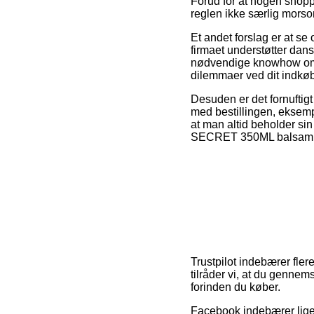
Forud for at nogen shopp
reglen ikke særlig morso
Et andet forslag er at se 
firmaet understøtter dans
nødvendige knowhow om d
dilemmaer ved dit indkøb
Desuden er det fornuftigt
med bestillingen, eksemp
at man altid beholder s
SECRET 350ML balsam, ud
Trustpilot indebærer fler
tilråder vi, at du gen
forinden du køber.
Facebook indebærer ligel