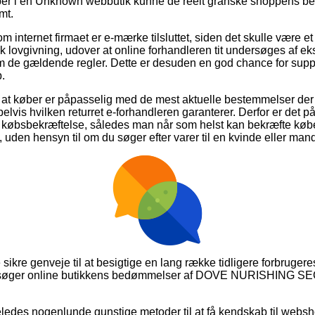
er i en Unknown webbutik kunne de reelt granske shoppens beti
mt.
om internet firmaet er e-mærke tilsluttet, siden det skulle være e
k lovgivning, udover at online forhandleren tit undersøges af ek
e gældende regler. Dette er desuden en god chance for suppor
.
 at køber er påpasselig med de mest aktuelle bestemmelser der s
elvis hvilken returret e-forhandleren garanterer. Derfor er det
in købsbekræftelse, således man når som helst kan bekræfte 
en hensyn til om du søger efter varer til en kvinde eller mand
e sikre genveje til at besigtige en lang række tidligere forbruger
nemsøger online butikkens bedømmelser af DOVE NURISHING 
edes nogenlunde gunstige metoder til at få kendskab til websh