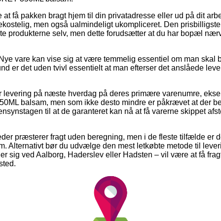
t få pakken bragt hjem til din privatadresse eller ud på dit a
ostelig, men også ualmindeligt ukompliceret. Den prisbilligste
e produkterne selv, men dette forudsætter at du har bopæl nær
Nye vare kan vise sig at være temmelig essentiel om man skal 
d er det uden tvivl essentielt at man efterser det anslåede leve
er levering på næste hverdag på deres primære varenumre, ek
balsam, men som ikke desto mindre er påkrævet at der besti
nsynstagen til at de garanteret kan nå at få varerne skippet afs
er præsterer fragt uden beregning, men i de fleste tilfælde er d
m. Alternativt bør du udvælge den mest letkøbte metode til lever
 sig ved Aalborg, Haderslev eller Hadsten – vil være at få frag
sted.