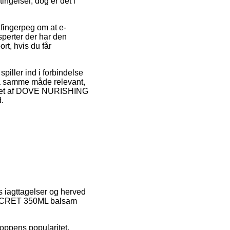
ngelser, dog er det i
t fingerpeg om at e-
sperter der har den
t, hvis du får
piller ind i forbindelse
 på samme måde relevant,
købet af DOVE NURISHING
.
es iagttagelser og herved
SECRET 350ML balsam
oppens popularitet.