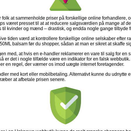
r folk at sammenholde priser på forskellige online forhandlere, og
været presset til at at reducere salgsværdien på mange af dere
 til kvinder og mænd – drastisk, og endda nogle gange tilbyde 
blive tiden værd at kontrollere forskellige online selskaber efte
balsam før du shopper, sådan at man er sikret at skaffe sig d
n med, at hvis en e-handler reklamerer en vare til salg for en 
så er det i nogle tilfælde være en indikator for en falsk webbutik.
er en regel, der værner os imod uægte internet foretagender.
dler med kort eller mobilbetaling. Alternativt kunne du udnytte 
lstræber at afbetale prisen senere.