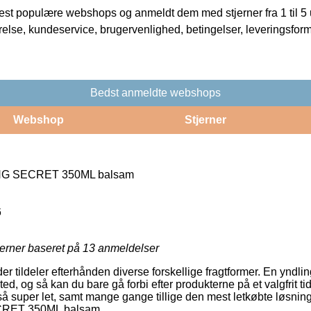
t populære webshops og anmeldt dem med stjerner fra 1 til 5 ud
rrelse, kundeservice, brugervenlighed, betingelser, leveringsfor
Bedst anmeldte webshops
Webshop
Stjerner
G SECRET 350ML balsam
6
jerner baseret på
13
anmeldelser
er tildeler efterhånden diverse forskellige fragtformer. En yndling
sted, og så kan du bare gå forbi efter produkterne på et valgfrit ti
 super let, samt mange gange tillige den mest letkøbte løsning 
ET 350ML balsam.