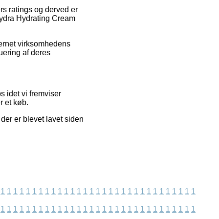
ers ratings og derved er
 Hydra Hydrating Cream
nternet virksomhedens
uering af deres
 idet vi fremviser
 et køb.
der er blevet lavet siden
1
1
1
1
1
1
1
1
1
1
1
1
1
1
1
1
1
1
1
1
1
1
1
1
1
1
1
1
1
1
1
1
1
1
1
1
1
1
1
1
1
1
1
1
1
1
1
1
1
1
1
1
1
1
1
1
1
1
1
1
1
1