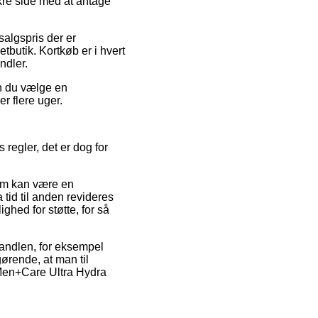
kre side med at antage
salgspris der er
etbutik. Kortkøb er i hvert
ndler.
an du vælge en
r flere uger.
regler, det er dog for
som kan være en
a tid til anden revideres
hed for støtte, for så
 handlen, for eksempel
ørende, at man til
– Men+Care Ultra Hydra