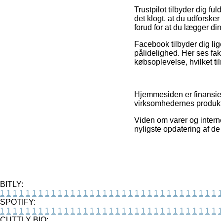
Trustpilot tilbyder dig f
det klogt, at du udforsk
forud for at du lægger din
Facebook tilbyder dig li
pålidelighed. Her ses fa
købsoplevelse, hvilket til
Hjemmesiden er finansier
virksomhedernes produkte
Viden om varer og interne
nyligste opdatering af de
BITLY:
1
1
1
1
1
1
1
1
1
1
1
1
1
1
1
1
1
1
1
1
1
1
1
1
1
1
1
1
1
1
1
1
1
1
SPOTIFY:
1
1
1
1
1
1
1
1
1
1
1
1
1
1
1
1
1
1
1
1
1
1
1
1
1
1
1
1
1
1
1
1
1
1
CUTTLY BIO: