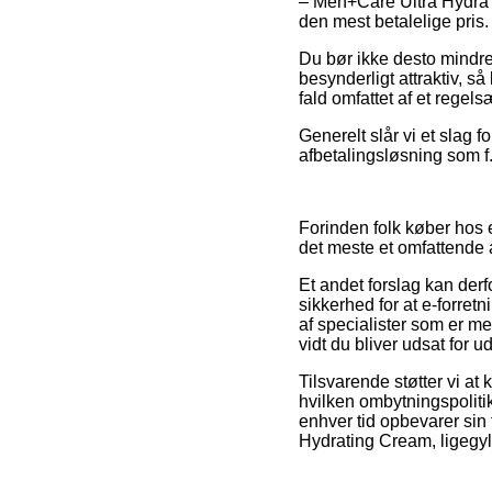
– Men+Care Ultra Hydra H
den mest betalelige pris.
Du bør ikke desto mindre 
besynderligt attraktiv, så
fald omfattet af et regel
Generelt slår vi et slag 
afbetalingsløsning som f.
Forinden folk køber hos e
det meste et omfattende 
Et andet forslag kan derf
sikkerhed for at e-forretn
af specialister som er m
vidt du bliver udsat for u
Tilsvarende støtter vi at
hvilken ombytningspoliti
enhver tid opbevarer sin
Hydrating Cream, ligegyld