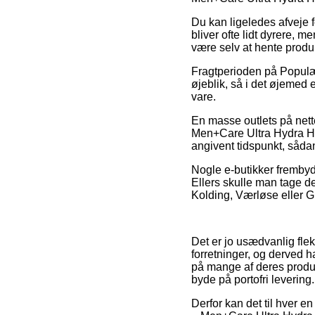
Du kan ligeledes afveje f
bliver ofte lidt dyrere, 
være selv at hente produk
Fragtperioden på Populær
øjeblik, så i det øjemed 
vare.
En masse outlets på nett
Men+Care Ultra Hydra Hyd
angivent tidspunkt, sådan
Nogle e-butikker frembyde
Ellers skulle man tage de
Kolding, Værløse eller Gil
Det er jo usædvanlig flek
forretninger, og derved 
på mange af deres produkt
byde på portofri levering.
Derfor kan det til hver en