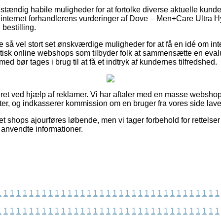
uldstændig habile muligheder for at fortolke diverse aktuelle kund
er internet forhandlerens vurderinger af Dove – Men+Care Ultra
 bestilling.
ge så vel stort set ønskværdige muligheder for at få en idé om i
ktisk online webshops som tilbyder folk at sammensætte en eval
med bør tages i brug til at få et indtryk af kundernes tilfredshed.
et ved hjælp af reklamer. Vi har aftaler med en masse webshops
r, og indkasserer kommission om en bruger fra vores side laver
t shops ajourføres løbende, men vi tager forbehold for rettelser 
 anvendte informationer.
1
1
1
1
1
1
1
1
1
1
1
1
1
1
1
1
1
1
1
1
1
1
1
1
1
1
1
1
1
1
1
1
1
1
1
1
1
1
1
1
1
1
1
1
1
1
1
1
1
1
1
1
1
1
1
1
1
1
1
1
1
1
1
1
1
1
1
1
1
1