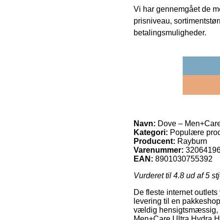
Vi har gennemgået de mes
prisniveau, sortimentstø
betalingsmuligheder.
Navn:
Dove – Men+Care 
Kategori:
Populære prod
Producent:
Rayburn
Varenummer:
3206419
EAN:
8901030755392
Vurderet til
4.8
ud af 5 st
De fleste internet outlet
levering til en pakkeshop
vældig hensigtsmæssig, s
Men+Care Ultra Hydra H