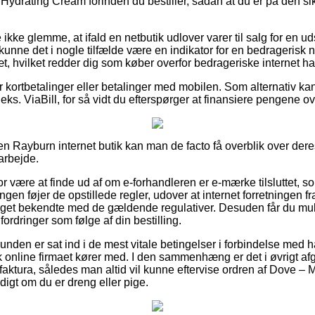
ydrating Cream forinden du bestiller, sådan at du er på den si
ikke glemme, at ifald en netbutik udlover varer til salg for en ud
 kunne det i nogle tilfælde være en indikator for en bedragerisk n
sæt, hvilket redder dig som køber overfor bedrageriske internet ha
for kortbetalinger eller betalinger med mobilen. Som alternativ k
eks. ViaBill, for så vidt du efterspørger at finansiere pengene ove
n Rayburn internet butik kan man de facto få overblik over deres 
arbejde.
or være at finde ud af om e-forhandleren er e-mærke tilsluttet, 
ingen føjer de opstillede regler, udover at internet forretningen fr
eget bekendte med de gældende regulativer. Desuden får du mulig
dfordringer som følge af din bestilling.
 kunden er sat ind i de mest vitale betingelser i forbindelse med
k online firmaet kører med. I den sammenhæng er det i øvrigt afg
 faktura, således man altid vil kunne eftervise ordren af Dove 
igt om du er dreng eller pige.