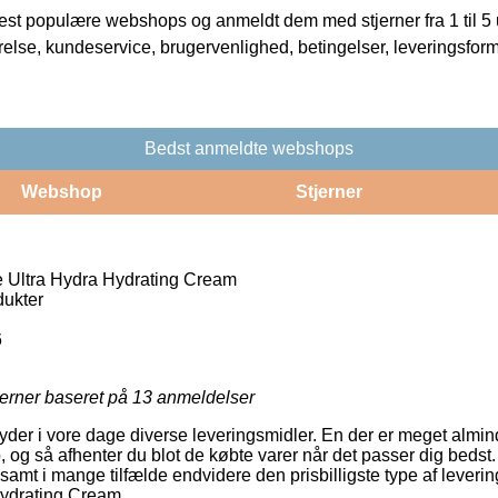
t populære webshops og anmeldt dem med stjerner fra 1 til 5 ud
rrelse, kundeservice, brugervenlighed, betingelser, leveringsfor
Bedst anmeldte webshops
Webshop
Stjerner
Ultra Hydra Hydrating Cream
ukter
6
jerner baseret på
13
anmeldelser
s yder i vore dage diverse leveringsmidler. En der er meget almi
, og så afhenter du blot de købte varer når det passer dig beds
amt i mange tilfælde endvidere den prisbilligste type af leveri
ydrating Cream.