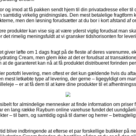
or og imod at få pakken sendt hjem til din privatadresse eller til
men samtidig virkelig gnidningsløs. Den mest betalelige fragtform
terne, men den løsning forudsætter at du bor i kort afstand af on
e produkter kan vise sig at være yderst vigtig forudsat man sk
er det rimelig meningsfuldt at vi gransker tidshorisonten for le
et giver løfte om 1 dags fragt på de fleste af deres varenumre,
rating Cream, men glem ikke at det er forudsat at transaktionen
 at de garanteret kan nå at få produktet distribueret forinden per
r portofri levering, men oftest er det kun gældende hvis du afta
n mest letkøbte type af levering, der gerne – ligegyldigt om man
leleje – er at få dem til at køre dine produkter til et afhentnings
sibelt for almindelige mennesker at finde information om priser fr
har en lang række Rayburn online varehuse fundet det uundgåelig
er – til børn, og samtidig også til damer og herrer – betragtel
 tid blive indbringende at efterse et par forskellige butikker på n