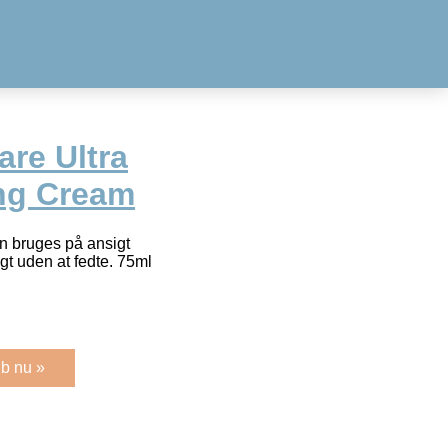
re Ultra
ng Cream
n bruges på ansigt
gt uden at fedte. 75ml
b nu »