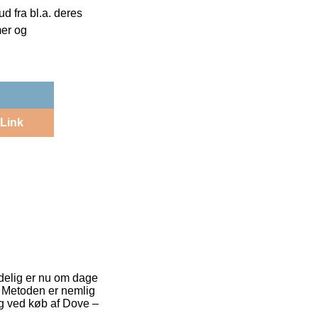
 fra bl.a. deres
mer og
Link
ndelig er nu om dage
t. Metoden er nemlig
ng ved køb af Dove –