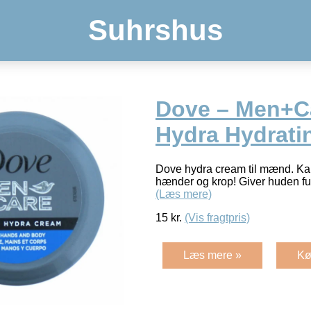
Suhrshus
Dove – Men+Ca
Hydra Hydrati
Dove hydra cream til mænd. Ka
hænder og krop! Giver huden fu
(Læs mere)
15
kr.
(Vis fragtpris)
Læs mere »
Kø