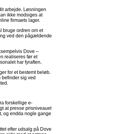
 dit arbejde. Løsningen
 kan ikke modsiges at
line firmaets lager.
al bruge ordren om et
vering ved den pågældende
 eksempelvis Dove –
 realiseres før et
sonalet har fyraften.
ger for et bestemt beløb.
 befinder sig ved
sted.
a forskellige e-
t at presse prisniveauet
igt, og endda nogle gange
ettet efter udsalg på Dove