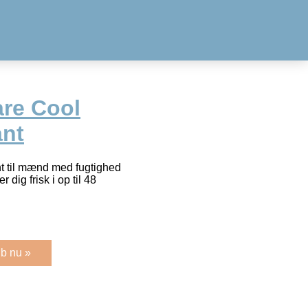
re Cool
ant
t til mænd med fugtighed
r dig frisk i op til 48
b nu »