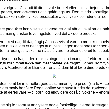
t vælge at få sendt til din private bopæl eller til dit arbejdes a
 pebret, men omvendt rigtig gnidningsløs. Den mindst kostelige
 pakken selv, hvilket forudsætter at du fysisk befinder dig nær 
e produkter kan vise sig at være ret vital når du skal bruge pak
gt at man gransker leveringstiden ved det aktuelle produkt.
merer med dag-til-dag fragt på massevis af varenumre, eksempe
 husk at det er betinget af at bestillingen indsendes forinden e
e har udsigt til at kunne nå at få varerne afsendt forud for at pa
er byder på fragt uden omkostninger, men i mange tilfælde kun nå
bør man foretrække den mest betalelige fragtmulighed, som typ
vn, Værløse eller Brande – er at få dem til at køre dine produkte
les nemt for internetbrugere at sammenligne priser (via fx Pric
ed det motiv har flere Regal online varehuse fundet det nødvendi
 af deres varer – til børn, og endvidere også til voksne – eno
se sig lønsomt at analysere nogle forskellige internet foretagen