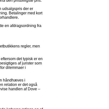
å den prisbilligste pris.
n udsalgspris der er
tning. Betalinger med kort
forhandlere.
tte en afdragsordning fra
etbutikkens regler, men
eftersom det typisk er en
 besigtiges af jurister som
 for dilemmaer i
kan håndhæves i
n relation er det også
evise handlen af Dove –