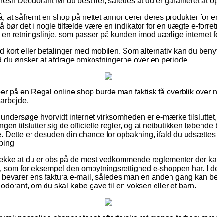
h Deodorant før du bestiller, således at du er garanteret at opn
, at såfremt en shop på nettet annoncerer deres produkter for e
 bør det i nogle tilfælde være en indikator for en uægte e-forre
 af en retningslinje, som passer på kunden imod uærlige internet 
med kort eller betalinger med mobilen. Som alternativ kan du beny
ald du ønsker at afdrage omkostningerne over en periode.
er på en Regal online shop burde man faktisk få overblik over n
 arbejde.
undersøge hvorvidt internet virksomheden er e-mærke tilsluttet, 
ingen tilslutter sig de officielle regler, og at netbutikken løbende
ne. Dette er desuden din chance for opbakning, ifald du udsættes
ping.
retrække at du er obs på de mest vedkommende reglementer der 
 som for eksempel den ombytningsrettighed e-shoppen har. I de
g bevarer ens faktura e-mail, således man en anden gang kan b
orant, om du skal købe gave til en voksen eller et barn.