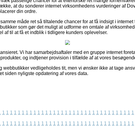
rvæk passelige chancer for at efterforske ret mange forhenvære
trække, at du sonderer internet virksomhedens vurderinger af D
lacerer din ordre.
amme måde ret så tiltalende chancer for at få indsigt i internet
tbutikker som gør det muligt at udforme en omtale af virksomhe
af til at få et indblik i tidligere kunders oplevelser.
ansieret. Vi har samarbejdsaftaler med en gruppe internet foret
 produkter, og indtjener provision i tilfælde af at vores besøgend
 webbutikker vedligeholdes tit, men vi ønsker ikke at tage ansv
t siden nyligste opdatering af vores data.
1
1
1
1
1
1
1
1
1
1
1
1
1
1
1
1
1
1
1
1
1
1
1
1
1
1
1
1
1
1
1
1
1
1
1
1
1
1
1
1
1
1
1
1
1
1
1
1
1
1
1
1
1
1
1
1
1
1
1
1
1
1
1
1
1
1
1
1
1
1