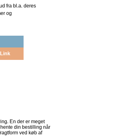
 fra bl.a. deres
mer og
Link
ring. En der er meget
hente din bestilling når
fragtform ved køb af