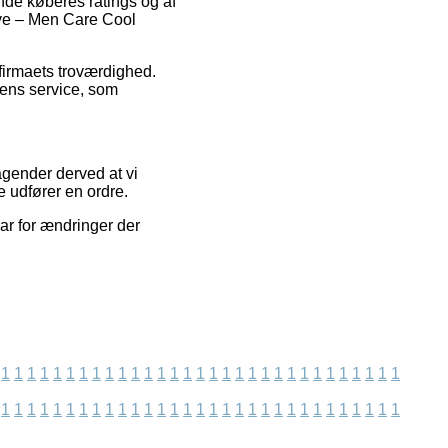
nde køberes ratings og af
ove – Men Care Cool
 firmaets troværdighed.
dens service, som
agender derved at vi
e udfører en ordre.
ar for ændringer der
1
1
1
1
1
1
1
1
1
1
1
1
1
1
1
1
1
1
1
1
1
1
1
1
1
1
1
1
1
1
1
1
1
1
1
1
1
1
1
1
1
1
1
1
1
1
1
1
1
1
1
1
1
1
1
1
1
1
1
1
1
1