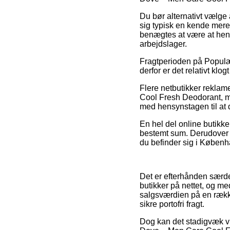
Du bør alternativt vælge a
sig typisk en kende mere
benægtes at være at hente
arbejdslager.
Fragtperioden på Populær
derfor er det relativt klo
Flere netbutikker rekla
Cool Fresh Deodorant, men
med hensynstagen til at d
En hel del online butikk
bestemt sum. Derudover 
du befinder sig i Københa
Det er efterhånden særde
butikker på nettet, og m
salgsværdien på en række
sikre portofri fragt.
Dog kan det stadigvæk vi