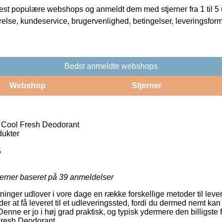
t populære webshops og anmeldt dem med stjerner fra 1 til 5 ud
rrelse, kundeservice, brugervenlighed, betingelser, leveringsfor
Bedst anmeldte webshops
Webshop
Stjerner
Cool Fresh Deodorant
ukter
5
jerner baseret på
39
anmeldelser
inger udlover i vore dage en række forskellige metoder til leve
er at få leveret til et udleveringssted, fordi du dermed nemt kan 
Denne er jo i høj grad praktisk, og typisk ydermere den billigste 
resh Deodorant.