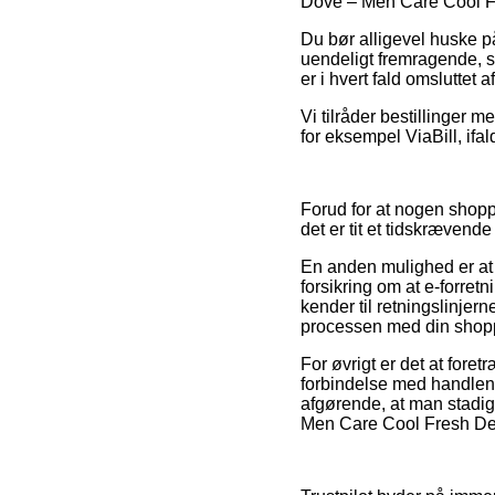
Dove – Men Care Cool Fres
Du bør alligevel huske på
uendeligt fremragende, så
er i hvert fald omsluttet
Vi tilråder bestillinger 
for eksempel ViaBill, if
Forud for at nogen shopp
det er tit et tidskrævende
En anden mulighed er at 
forsikring om at e-forretn
kender til retningslinjer
processen med din shop
For øvrigt er det at fo
forbindelse med handlen,
afgørende, at man stadi
Men Care Cool Fresh Deod