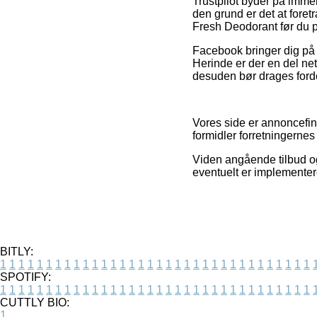
Trustpilot byder på imme
den grund er det at fore
Fresh Deodorant før du p
Facebook bringer dig på s
Herinde er der en del ne
desuden bør drages fordel 
Vores side er annoncefin
formidler forretningernes
Viden angående tilbud og
eventuelt er implementere
BITLY:
1
1
1
1
1
1
1
1
1
1
1
1
1
1
1
1
1
1
1
1
1
1
1
1
1
1
1
1
1
1
1
1
1
1
SPOTIFY:
1
1
1
1
1
1
1
1
1
1
1
1
1
1
1
1
1
1
1
1
1
1
1
1
1
1
1
1
1
1
1
1
1
1
CUTTLY BIO:
1