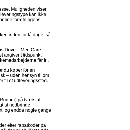
dresse. Muligheden viser
 leveringstype kan ikke
online forretningens
ken inden for få dage, så
lvis Dove – Men Care
t angivent tidspunkt,
kkemedarbejderne får fri.
r du køber for en
isk – uden hensyn til om
r til et udleveringssted.
eRunner) på tværs af
gt at nedbringe
rmt, og endda nogle gange
der efter rabatkoder på