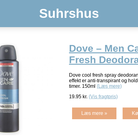
Suhrshus
Dove – Men Ca
Fresh Deodor
Dove cool fresh spray deodoran
effekt er anti-transpirant og holde
timer. 150ml
(Læs mere)
19.95
kr.
(Vis fragtpris)
Læs mere »
Kø