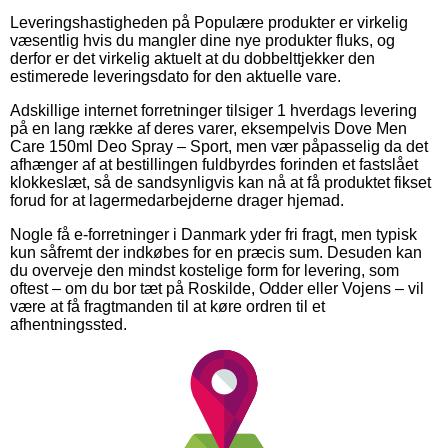
Leveringshastigheden på Populære produkter er virkelig
væsentlig hvis du mangler dine nye produkter fluks, og
derfor er det virkelig aktuelt at du dobbelttjekker den
estimerede leveringsdato for den aktuelle vare.
Adskillige internet forretninger tilsiger 1 hverdags levering
på en lang række af deres varer, eksempelvis Dove Men
Care 150ml Deo Spray – Sport, men vær påpasselig da det
afhænger af at bestillingen fuldbyrdes forinden et fastslået
klokkeslæt, så de sandsynligvis kan nå at få produktet fikset
forud for at lagermedarbejderne drager hjemad.
Nogle få e-forretninger i Danmark yder fri fragt, men typisk
kun såfremt der indkøbes for en præcis sum. Desuden kan
du overveje den mindst kostelige form for levering, som
oftest – om du bor tæt på Roskilde, Odder eller Vojens – vil
være at få fragtmanden til at køre ordren til et
afhentningssted.