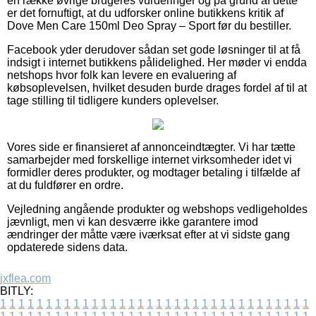
en række øvrige brugeres vurderinger og på grund af dette
er det fornuftigt, at du udforsker online butikkens kritik af
Dove Men Care 150ml Deo Spray – Sport før du bestiller.
Facebook yder derudover sådan set gode løsninger til at få
indsigt i internet butikkens pålidelighed. Her møder vi endda
netshops hvor folk kan levere en evaluering af
købsoplevelsen, hvilket desuden burde drages fordel af til at
tage stilling til tidligere kunders oplevelser.
Vores side er finansieret af annonceindtægter. Vi har tætte
samarbejder med forskellige internet virksomheder idet vi
formidler deres produkter, og modtager betaling i tilfælde af
at du fuldfører en ordre.
Vejledning angående produkter og webshops vedligeholdes
jævnligt, men vi kan desværre ikke garantere imod
ændringer der måtte være iværksat efter at vi sidste gang
opdaterede sidens data.
jxflea.com
BITLY:
1
1
1
1
1
1
1
1
1
1
1
1
1
1
1
1
1
1
1
1
1
1
1
1
1
1
1
1
1
1
1
1
1
1