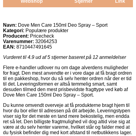
Webshop
Stjerner
Link
Navn:
Dove Men Care 150ml Deo Spray – Sport
Kategori:
Populære produkter
Producent:
Pricecheck
Varenummer:
32064253
EAN:
8710447491645
Vurderet til
4.9
ud af 5 stjerner baseret på
12
anmeldelser
Flere e-handler udlover nu om dage alverdens muligheder
for fragt. Den mest anvendte er i vore dage at få bragt ordren
til en pakkeshop, hvor du så selv henter ordren når der er tid
til det. Leveringsformen er altså temmelig smart, samt
desuden tilmed den mest prisbevidste fragttype ved køb af
Dove Men Care 150ml Deo Spray – Sport.
Du kunne omvendt overveje at få produkterne bragt hjem til
hvor du bor eller til adressen på dit arbejde. Leveringstypen
viser sig for det meste en tand mere bekostelig, men endda
ret så let. Den billigste fragtmulighed vil dog altid vise sig at
være at du selv henter varerne, hvilket står og falder med at
du fysisk befinder dig med kort afstand til netbutikkens lager.