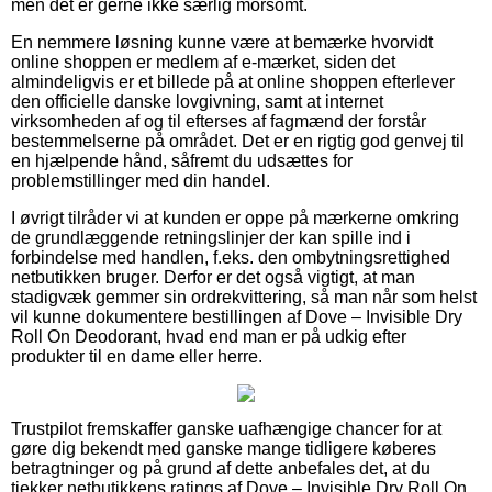
men det er gerne ikke særlig morsomt.
En nemmere løsning kunne være at bemærke hvorvidt
online shoppen er medlem af e-mærket, siden det
almindeligvis er et billede på at online shoppen efterlever
den officielle danske lovgivning, samt at internet
virksomheden af og til efterses af fagmænd der forstår
bestemmelserne på området. Det er en rigtig god genvej til
en hjælpende hånd, såfremt du udsættes for
problemstillinger med din handel.
I øvrigt tilråder vi at kunden er oppe på mærkerne omkring
de grundlæggende retningslinjer der kan spille ind i
forbindelse med handlen, f.eks. den ombytningsrettighed
netbutikken bruger. Derfor er det også vigtigt, at man
stadigvæk gemmer sin ordrekvittering, så man når som helst
vil kunne dokumentere bestillingen af Dove – Invisible Dry
Roll On Deodorant, hvad end man er på udkig efter
produkter til en dame eller herre.
Trustpilot fremskaffer ganske uafhængige chancer for at
gøre dig bekendt med ganske mange tidligere køberes
betragtninger og på grund af dette anbefales det, at du
tjekker netbutikkens ratings af Dove – Invisible Dry Roll On