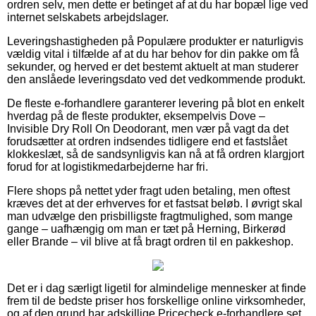
ordren selv, men dette er betinget af at du har bopæl lige ved
internet selskabets arbejdslager.
Leveringshastigheden på Populære produkter er naturligvis
vældig vital i tilfælde af at du har behov for din pakke om få
sekunder, og herved er det bestemt aktuelt at man studerer
den anslåede leveringsdato ved det vedkommende produkt.
De fleste e-forhandlere garanterer levering på blot en enkelt
hverdag på de fleste produkter, eksempelvis Dove –
Invisible Dry Roll On Deodorant, men vær på vagt da det
forudsætter at ordren indsendes tidligere end et fastslået
klokkeslæt, så de sandsynligvis kan nå at få ordren klargjort
forud for at logistikmedarbejderne har fri.
Flere shops på nettet yder fragt uden betaling, men oftest
kræves det at der erhverves for et fastsat beløb. I øvrigt skal
man udvælge den prisbilligste fragtmulighed, som mange
gange – uafhængig om man er tæt på Herning, Birkerød
eller Brande – vil blive at få bragt ordren til en pakkeshop.
Det er i dag særligt ligetil for almindelige mennesker at finde
frem til de bedste priser hos forskellige online virksomheder,
og af den grund har adskillige Pricecheck e-forhandlere set