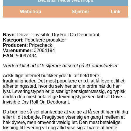
Bedst anmeldte webshops
Webshop
Stjerner
Link
Navn:
Dove – Invisible Dry Roll On Deodorant
Kategori:
Populære produkter
Producent:
Pricecheck
Varenummer:
32064194
EAN:
50097494
Vurderet til
4
ud af 5 stjerner baseret på
41
anmeldelser
Adskillige internet butikker yder til alt held flere
fragtmuligheder. Det mest populære er p.t. at få leveret til et
afhentningssted, hvor du selv henter din ordre når du har
lyst. Leveringstypen er jo særligt hensigtsmæssig, og typisk
endda den mest betalelige leveringstype ved køb af Dove –
Invisible Dry Roll On Deodorant.
Du bør lige så vel planlægge at vælge at få sendt hjem til dig
eller til dit arbejde. Fragttypen viser sig en gang i mellem et
hak dyrere, men omvendt vældig let. Den mest betalelige
løsning til levering vil dog altid vise sig at være at hente