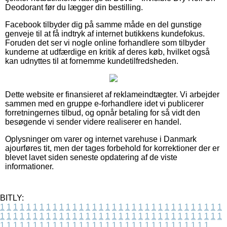
Deodorant før du lægger din bestilling.
Facebook tilbyder dig på samme måde en del gunstige
genveje til at få indtryk af internet butikkens kundefokus.
Foruden det ser vi nogle online forhandlere som tilbyder
kunderne at udfærdige en kritik af deres køb, hvilket også
kan udnyttes til at fornemme kundetilfredsheden.
Dette website er finansieret af reklameindtægter. Vi arbejder
sammen med en gruppe e-forhandlere idet vi publicerer
forretningernes tilbud, og opnår betaling for så vidt den
besøgende vi sender videre realiserer en handel.
Oplysninger om varer og internet varehuse i Danmark
ajourføres tit, men der tages forbehold for korrektioner der er
blevet lavet siden seneste opdatering af de viste
informationer.
BITLY:
1
1
1
1
1
1
1
1
1
1
1
1
1
1
1
1
1
1
1
1
1
1
1
1
1
1
1
1
1
1
1
1
1
1
1
1
1
1
1
1
1
1
1
1
1
1
1
1
1
1
1
1
1
1
1
1
1
1
1
1
1
1
1
1
1
1
1
1
1
1
1
1
1
1
1
1
1
1
1
1
1
1
1
1
1
1
1
1
1
1
1
1
1
1
1
1
1
1
1
1