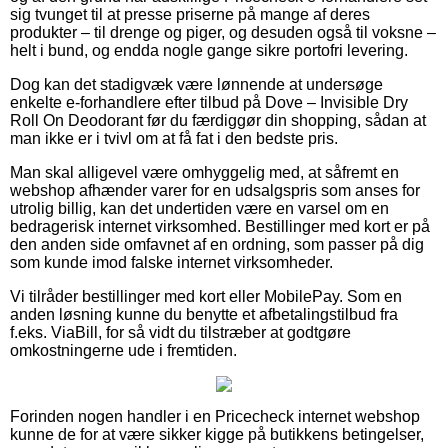
sig tvunget til at presse priserne på mange af deres
produkter – til drenge og piger, og desuden også til voksne –
helt i bund, og endda nogle gange sikre portofri levering.
Dog kan det stadigvæk være lønnende at undersøge
enkelte e-forhandlere efter tilbud på Dove – Invisible Dry
Roll On Deodorant før du færdiggør din shopping, sådan at
man ikke er i tvivl om at få fat i den bedste pris.
Man skal alligevel være omhyggelig med, at såfremt en
webshop afhænder varer for en udsalgspris som anses for
utrolig billig, kan det undertiden være en varsel om en
bedragerisk internet virksomhed. Bestillinger med kort er på
den anden side omfavnet af en ordning, som passer på dig
som kunde imod falske internet virksomheder.
Vi tilråder bestillinger med kort eller MobilePay. Som en
anden løsning kunne du benytte et afbetalingstilbud fra
f.eks. ViaBill, for så vidt du tilstræber at godtgøre
omkostningerne ude i fremtiden.
Forinden nogen handler i en Pricecheck internet webshop
kunne de for at være sikker kigge på butikkens betingelser,