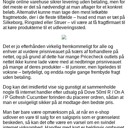
Nogle online varehuse sikrer levering uden betaling, men for
det meste er det så nødvendigt at man aftager for et konkret
beløb. Alternativt kunne man tage den mest letkøbte
fragtmetode, der i de fleste tilfælde – hvad end man er tæt på
Silkeborg, Ringsted eller Struer – vil være at få fragtfirmaet til
at køre produkterne til et udleveringssted.
Det er jo efterhånden virkelig fremkommeligt for alle og
enhver at vurdere prisniveauet på tværs af forhandlere på
nettet, og på grund af dette har mange Pricecheck outlets på
nettet ikke kunne lade være med at nedbringe prisniveauet
på mange af deres produkter – til juniorer, men ligeledes til
voksne – betydeligt, og endda nogle gange frembyde fragt
uden betaling.
Dog kan det imidlertid vise sig gunstigt at sammenholde
nogle få internet handler efter udsalg på Dove 50ml R / On A
/ P Gofresh Cucumber forinden du placerer ordren, sådan at
man er usvigeligt sikker på at modtage den bedste pris.
Man bør bare være opmærksom på, at når en e-shop
udlover en vare til salg for en salgspris som er grænseløst
beskeden, så kan det ofte være en varsel om en svindel
internet virksomhed. Handler med kort er heldigvis omfavnet