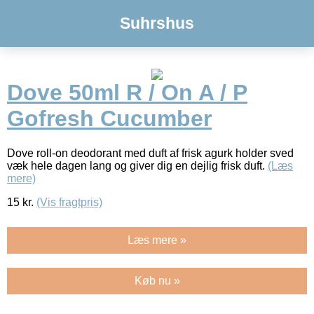
Suhrshus
Dove 50ml R / On A / P
Gofresh Cucumber
Dove roll-on deodorant med duft af frisk agurk holder sved
væk hele dagen lang og giver dig en dejlig frisk duft.
(Læs
mere)
15
kr.
(Vis fragtpris)
Læs mere »
Køb nu »