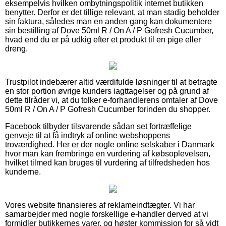
eksempelvis hvilken ombytningspolitik internet butikken
benytter. Derfor er det tillige relevant, at man stadig beholder
sin faktura, således man en anden gang kan dokumentere
sin bestilling af Dove 50ml R / On A / P Gofresh Cucumber,
hvad end du er på udkig efter et produkt til en pige eller
dreng.
Trustpilot indebærer altid værdifulde løsninger til at betragte
en stor portion øvrige kunders iagttagelser og på grund af
dette tilråder vi, at du tolker e-forhandlerens omtaler af Dove
50ml R / On A / P Gofresh Cucumber forinden du shopper.
Facebook tilbyder tilsvarende sådan set fortræffelige
genveje til at få indtryk af online webshoppens
troværdighed. Her er der nogle online selskaber i Danmark
hvor man kan frembringe en vurdering af købsoplevelsen,
hvilket tilmed kan bruges til vurdering af tilfredsheden hos
kunderne.
Vores website finansieres af reklameindtægter. Vi har
samarbejder med nogle forskellige e-handler derved at vi
formidler butikkernes varer, og høster kommission for så vidt