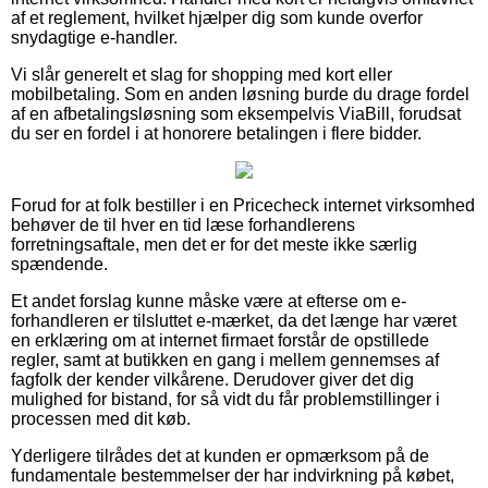
af et reglement, hvilket hjælper dig som kunde overfor
snydagtige e-handler.
Vi slår generelt et slag for shopping med kort eller
mobilbetaling. Som en anden løsning burde du drage fordel
af en afbetalingsløsning som eksempelvis ViaBill, forudsat
du ser en fordel i at honorere betalingen i flere bidder.
Forud for at folk bestiller i en Pricecheck internet virksomhed
behøver de til hver en tid læse forhandlerens
forretningsaftale, men det er for det meste ikke særlig
spændende.
Et andet forslag kunne måske være at efterse om e-
forhandleren er tilsluttet e-mærket, da det længe har været
en erklæring om at internet firmaet forstår de opstillede
regler, samt at butikken en gang i mellem gennemses af
fagfolk der kender vilkårene. Derudover giver det dig
mulighed for bistand, for så vidt du får problemstillinger i
processen med dit køb.
Yderligere tilrådes det at kunden er opmærksom på de
fundamentale bestemmelser der har indvirkning på købet,