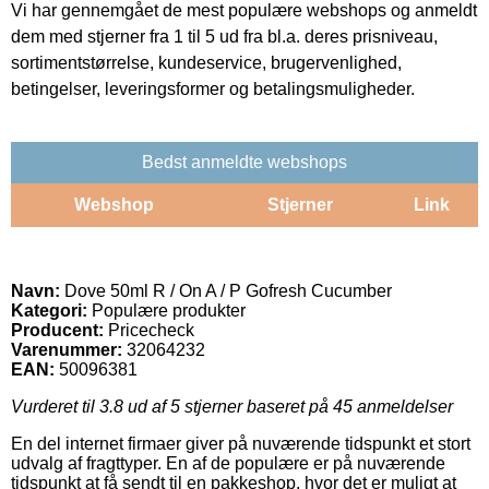
Vi har gennemgået de mest populære webshops og anmeldt
dem med stjerner fra 1 til 5 ud fra bl.a. deres prisniveau,
sortimentstørrelse, kundeservice, brugervenlighed,
betingelser, leveringsformer og betalingsmuligheder.
Bedst anmeldte webshops
Webshop
Stjerner
Link
Navn:
Dove 50ml R / On A / P Gofresh Cucumber
Kategori:
Populære produkter
Producent:
Pricecheck
Varenummer:
32064232
EAN:
50096381
Vurderet til
3.8
ud af 5 stjerner baseret på
45
anmeldelser
En del internet firmaer giver på nuværende tidspunkt et stort
udvalg af fragttyper. En af de populære er på nuværende
tidspunkt at få sendt til en pakkeshop, hvor det er muligt at