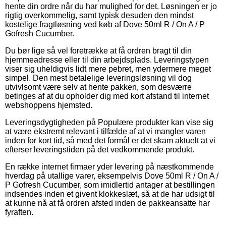
hente din ordre når du har mulighed for det. Løsningen er jo
rigtig overkommelig, samt typisk desuden den mindst
kostelige fragtløsning ved køb af Dove 50ml R / On A / P
Gofresh Cucumber.
Du bør lige så vel foretrække at få ordren bragt til din
hjemmeadresse eller til din arbejdsplads. Leveringstypen
viser sig uheldigvis lidt mere pebret, men ydermere meget
simpel. Den mest betalelige leveringsløsning vil dog
utvivlsomt være selv at hente pakken, som desværre
betinges af at du opholder dig med kort afstand til internet
webshoppens hjemsted.
Leveringsdygtigheden på Populære produkter kan vise sig
at være ekstremt relevant i tilfælde af at vi mangler varen
inden for kort tid, så med det formål er det skam aktuelt at vi
efterser leveringstiden på det vedkommende produkt.
En række internet firmaer yder levering på næstkommende
hverdag på utallige varer, eksempelvis Dove 50ml R / On A /
P Gofresh Cucumber, som imidlertid antager at bestillingen
indsendes inden et givent klokkeslæt, så at de har udsigt til
at kunne nå at få ordren afsted inden de pakkeansatte har
fyraften.