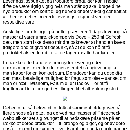
Leveringstidspunktet på Populære produkter kan i nogle
tilfælde være rigtig vigtig hvis man står og skal bruge dine
nye produkter om kort tid, og herved er det virkelig centralt at
vi checker det estimerede leveringstidspunkt ved den
respektive vare.
Adskillige forretninger på nettet præsterer 1 dags levering på
masser af varenumre, eksempelvis Dove – 250ml Gofresh
deo, men som ikke desto mindre påkræver at handlen laves
tidligere end et givent tidspunkt, så at de kan nå at få
produktet afsted forud for at de lageransatte har fyraften.
En række e-forhandlere frembyder levering uden
omkostninger, men for det meste er det så nødvendigt at
man køber for en konkret sum. Derudover kan du udse dig
den mest betalelige mulighed for fragt, som ofte – uanset om
man er nær Hørsholm, Farum eller Haslev – er at få
fragtfirmaet til at bringe bestillingen til et afhentningssted.
Det er jo ret så bekvemt for folk at sammenholde priser på
flere shops på nettet, og derved har masser af Pricecheck
webbutikker set sig tvunget til at nedskære priserne på en
række af deres produkter – til drenge og piger, og endvidere
også til mænd og kvinder – voldsomt, og endda nogle gange