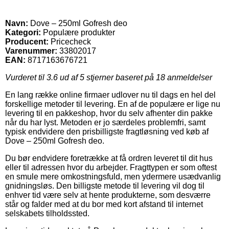
Navn:
Dove – 250ml Gofresh deo
Kategori:
Populære produkter
Producent:
Pricecheck
Varenummer:
33802017
EAN:
8717163676721
Vurderet til
3.6
ud af 5 stjerner baseret på
18
anmeldelser
En lang række online firmaer udlover nu til dags en hel del
forskellige metoder til levering. En af de populære er lige nu
levering til en pakkeshop, hvor du selv afhenter din pakke
når du har lyst. Metoden er jo særdeles problemfri, samt
typisk endvidere den prisbilligste fragtløsning ved køb af
Dove – 250ml Gofresh deo.
Du bør endvidere foretrække at få ordren leveret til dit hus
eller til adressen hvor du arbejder. Fragttypen er som oftest
en smule mere omkostningsfuld, men ydermere usædvanlig
gnidningsløs. Den billigste metode til levering vil dog til
enhver tid være selv at hente produkterne, som desværre
står og falder med at du bor med kort afstand til internet
selskabets tilholdssted.