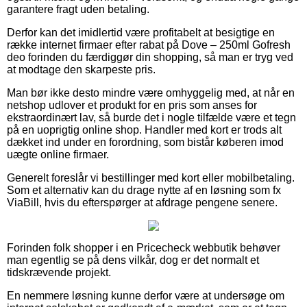
garantere fragt uden betaling.
Derfor kan det imidlertid være profitabelt at besigtige en
række internet firmaer efter rabat på Dove – 250ml Gofresh
deo forinden du færdiggør din shopping, så man er tryg ved
at modtage den skarpeste pris.
Man bør ikke desto mindre være omhyggelig med, at når en
netshop udlover et produkt for en pris som anses for
ekstraordinært lav, så burde det i nogle tilfælde være et tegn
på en uoprigtig online shop. Handler med kort er trods alt
dækket ind under en forordning, som bistår køberen imod
uægte online firmaer.
Generelt foreslår vi bestillinger med kort eller mobilbetaling.
Som et alternativ kan du drage nytte af en løsning som fx
ViaBill, hvis du efterspørger at afdrage pengene senere.
Forinden folk shopper i en Pricecheck webbutik behøver
man egentlig se på dens vilkår, dog er det normalt et
tidskrævende projekt.
En nemmere løsning kunne derfor være at undersøge om