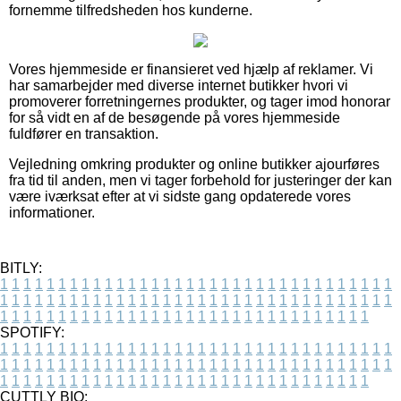
fornemme tilfredsheden hos kunderne.
Vores hjemmeside er finansieret ved hjælp af reklamer. Vi
har samarbejder med diverse internet butikker hvori vi
promoverer forretningernes produkter, og tager imod honorar
for så vidt en af de besøgende på vores hjemmeside
fuldfører en transaktion.
Vejledning omkring produkter og online butikker ajourføres
fra tid til anden, men vi tager forbehold for justeringer der kan
være iværksat efter at vi sidste gang opdaterede vores
informationer.
BITLY:
1
1
1
1
1
1
1
1
1
1
1
1
1
1
1
1
1
1
1
1
1
1
1
1
1
1
1
1
1
1
1
1
1
1
1
1
1
1
1
1
1
1
1
1
1
1
1
1
1
1
1
1
1
1
1
1
1
1
1
1
1
1
1
1
1
1
1
1
1
1
1
1
1
1
1
1
1
1
1
1
1
1
1
1
1
1
1
1
1
1
1
1
1
1
1
1
1
1
1
1
SPOTIFY:
1
1
1
1
1
1
1
1
1
1
1
1
1
1
1
1
1
1
1
1
1
1
1
1
1
1
1
1
1
1
1
1
1
1
1
1
1
1
1
1
1
1
1
1
1
1
1
1
1
1
1
1
1
1
1
1
1
1
1
1
1
1
1
1
1
1
1
1
1
1
1
1
1
1
1
1
1
1
1
1
1
1
1
1
1
1
1
1
1
1
1
1
1
1
1
1
1
1
1
1
CUTTLY BIO: