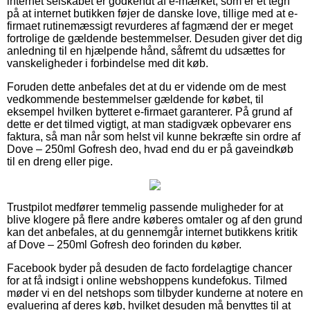
internet selskabet er godkendt af e-mærket, som er et tegn
på at internet butikken føjer de danske love, tillige med at e-
firmaet rutinemæssigt revurderes af fagmænd der er meget
fortrolige de gældende bestemmelser. Desuden giver det dig
anledning til en hjælpende hånd, såfremt du udsættes for
vanskeligheder i forbindelse med dit køb.
Foruden dette anbefales det at du er vidende om de mest
vedkommende bestemmelser gældende for købet, til
eksempel hvilken bytteret e-firmaet garanterer. På grund af
dette er det tilmed vigtigt, at man stadigvæk opbevarer ens
faktura, så man når som helst vil kunne bekræfte sin ordre af
Dove – 250ml Gofresh deo, hvad end du er på gaveindkøb
til en dreng eller pige.
Trustpilot medfører temmelig passende muligheder for at
blive klogere på flere andre køberes omtaler og af den grund
kan det anbefales, at du gennemgår internet butikkens kritik
af Dove – 250ml Gofresh deo forinden du køber.
Facebook byder på desuden de facto fordelagtige chancer
for at få indsigt i online webshoppens kundefokus. Tilmed
møder vi en del netshops som tilbyder kunderne at notere en
evaluering af deres køb, hvilket desuden må benyttes til at