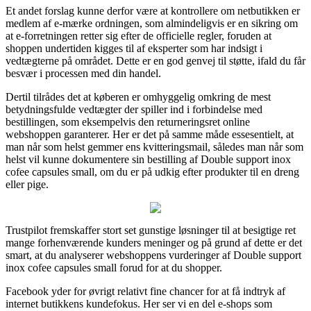
Et andet forslag kunne derfor være at kontrollere om netbutikken er
medlem af e-mærke ordningen, som almindeligvis er en sikring om
at e-forretningen retter sig efter de officielle regler, foruden at
shoppen undertiden kigges til af eksperter som har indsigt i
vedtægterne på området. Dette er en god genvej til støtte, ifald du får
besvær i processen med din handel.
Dertil tilrådes det at køberen er omhyggelig omkring de mest
betydningsfulde vedtægter der spiller ind i forbindelse med
bestillingen, som eksempelvis den returneringsret online
webshoppen garanterer. Her er det på samme måde essesentielt, at
man når som helst gemmer ens kvitteringsmail, således man når som
helst vil kunne dokumentere sin bestilling af Double support inox
cofee capsules small, om du er på udkig efter produkter til en dreng
eller pige.
Trustpilot fremskaffer stort set gunstige løsninger til at besigtige ret
mange forhenværende kunders meninger og på grund af dette er det
smart, at du analyserer webshoppens vurderinger af Double support
inox cofee capsules small forud for at du shopper.
Facebook yder for øvrigt relativt fine chancer for at få indtryk af
internet butikkens kundefokus. Her ser vi en del e-shops som