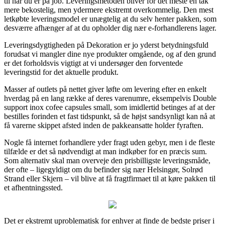
til når du er på job. Leveringsmetoden bliver for det meste en tak
mere bekostelig, men ydermere ekstremt overkommelig. Den mest
letkøbte leveringsmodel er unægtelig at du selv henter pakken, som
desværre afhænger af at du opholder dig nær e-forhandlerens lager.
Leveringsdygtigheden på Dekoration er jo yderst betydningsfuld
forudsat vi mangler dine nye produkter omgående, og af den grund
er det forholdsvis vigtigt at vi undersøger den forventede
leveringstid for det aktuelle produkt.
Masser af outlets på nettet giver løfte om levering efter en enkelt
hverdag på en lang række af deres varenumre, eksempelvis Double
support inox cofee capsules small, som imidlertid betinges af at der
bestilles forinden et fast tidspunkt, så de højst sandsynligt kan nå at
få varerne skippet afsted inden de pakkeansatte holder fyraften.
Nogle få internet forhandlere yder fragt uden gebyr, men i de fleste
tilfælde er det så nødvendigt at man indkøber for en præcis sum.
Som alternativ skal man overveje den prisbilligste leveringsmåde,
der ofte – ligegyldigt om du befinder sig nær Helsingør, Solrød
Strand eller Skjern – vil blive at få fragtfirmaet til at køre pakken til
et afhentningssted.
Det er ekstremt uproblematisk for enhver at finde de bedste priser i