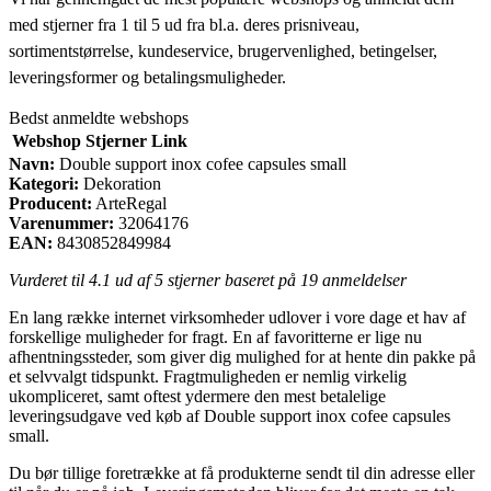
med stjerner fra 1 til 5 ud fra bl.a. deres prisniveau,
sortimentstørrelse, kundeservice, brugervenlighed, betingelser,
leveringsformer og betalingsmuligheder.
Bedst anmeldte webshops
Webshop
Stjerner
Link
Navn:
Double support inox cofee capsules small
Kategori:
Dekoration
Producent:
ArteRegal
Varenummer:
32064176
EAN:
8430852849984
Vurderet til
4.1
ud af 5 stjerner baseret på
19
anmeldelser
En lang række internet virksomheder udlover i vore dage et hav af
forskellige muligheder for fragt. En af favoritterne er lige nu
afhentningssteder, som giver dig mulighed for at hente din pakke på
et selvvalgt tidspunkt. Fragtmuligheden er nemlig virkelig
ukompliceret, samt oftest ydermere den mest betalelige
leveringsudgave ved køb af Double support inox cofee capsules
small.
Du bør tillige foretrække at få produkterne sendt til din adresse eller