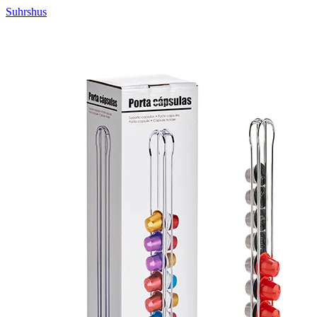
Suhrshus