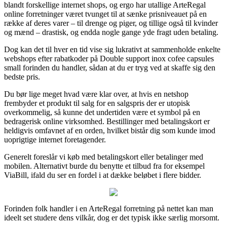
blandt forskellige internet shops, og ergo har utallige ArteRegal
online forretninger været tvunget til at sænke prisniveauet på en
række af deres varer – til drenge og piger, og tillige også til kvinder
og mænd – drastisk, og endda nogle gange yde fragt uden betaling.
Dog kan det til hver en tid vise sig lukrativt at sammenholde enkelte
webshops efter rabatkoder på Double support inox cofee capsules
small forinden du handler, sådan at du er tryg ved at skaffe sig den
bedste pris.
Du bør lige meget hvad være klar over, at hvis en netshop
frembyder et produkt til salg for en salgspris der er utopisk
overkommelig, så kunne det undertiden være et symbol på en
bedragerisk online virksomhed. Bestillinger med betalingskort er
heldigvis omfavnet af en orden, hvilket bistår dig som kunde imod
uoprigtige internet foretagender.
Generelt foreslår vi køb med betalingskort eller betalinger med
mobilen. Alternativt burde du benytte et tilbud fra for eksempel
ViaBill, ifald du ser en fordel i at dække beløbet i flere bidder.
Forinden folk handler i en ArteRegal forretning på nettet kan man
ideelt set studere dens vilkår, dog er det typisk ikke særlig morsomt.