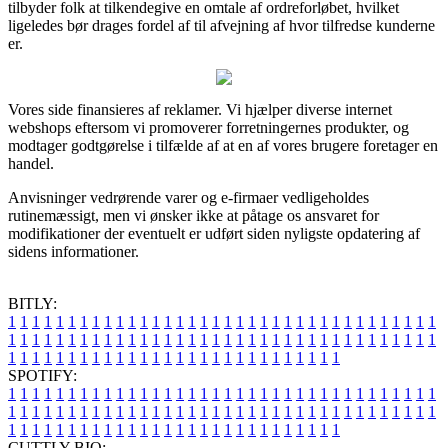
tilbyder folk at tilkendegive en omtale af ordreforløbet, hvilket
ligeledes bør drages fordel af til afvejning af hvor tilfredse kunderne
er.
Vores side finansieres af reklamer. Vi hjælper diverse internet
webshops eftersom vi promoverer forretningernes produkter, og
modtager godtgørelse i tilfælde af at en af vores brugere foretager en
handel.
Anvisninger vedrørende varer og e-firmaer vedligeholdes
rutinemæssigt, men vi ønsker ikke at påtage os ansvaret for
modifikationer der eventuelt er udført siden nyligste opdatering af
sidens informationer.
BITLY:
1
1
1
1
1
1
1
1
1
1
1
1
1
1
1
1
1
1
1
1
1
1
1
1
1
1
1
1
1
1
1
1
1
1
1
1
1
1
1
1
1
1
1
1
1
1
1
1
1
1
1
1
1
1
1
1
1
1
1
1
1
1
1
1
1
1
1
1
1
1
1
1
1
1
1
1
1
1
1
1
1
1
1
1
1
1
1
1
1
1
1
1
1
1
1
1
1
1
1
1
SPOTIFY:
1
1
1
1
1
1
1
1
1
1
1
1
1
1
1
1
1
1
1
1
1
1
1
1
1
1
1
1
1
1
1
1
1
1
1
1
1
1
1
1
1
1
1
1
1
1
1
1
1
1
1
1
1
1
1
1
1
1
1
1
1
1
1
1
1
1
1
1
1
1
1
1
1
1
1
1
1
1
1
1
1
1
1
1
1
1
1
1
1
1
1
1
1
1
1
1
1
1
1
1
CUTTLY BIO: