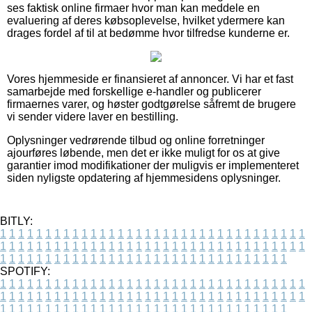
ses faktisk online firmaer hvor man kan meddele en
evaluering af deres købsoplevelse, hvilket ydermere kan
drages fordel af til at bedømme hvor tilfredse kunderne er.
Vores hjemmeside er finansieret af annoncer. Vi har et fast
samarbejde med forskellige e-handler og publicerer
firmaernes varer, og høster godtgørelse såfremt de brugere
vi sender videre laver en bestilling.
Oplysninger vedrørende tilbud og online forretninger
ajourføres løbende, men det er ikke muligt for os at give
garantier imod modifikationer der muligvis er implementeret
siden nyligste opdatering af hjemmesidens oplysninger.
BITLY:
1
1
1
1
1
1
1
1
1
1
1
1
1
1
1
1
1
1
1
1
1
1
1
1
1
1
1
1
1
1
1
1
1
1
1
1
1
1
1
1
1
1
1
1
1
1
1
1
1
1
1
1
1
1
1
1
1
1
1
1
1
1
1
1
1
1
1
1
1
1
1
1
1
1
1
1
1
1
1
1
1
1
1
1
1
1
1
1
1
1
1
1
1
1
1
1
1
1
1
1
SPOTIFY:
1
1
1
1
1
1
1
1
1
1
1
1
1
1
1
1
1
1
1
1
1
1
1
1
1
1
1
1
1
1
1
1
1
1
1
1
1
1
1
1
1
1
1
1
1
1
1
1
1
1
1
1
1
1
1
1
1
1
1
1
1
1
1
1
1
1
1
1
1
1
1
1
1
1
1
1
1
1
1
1
1
1
1
1
1
1
1
1
1
1
1
1
1
1
1
1
1
1
1
1