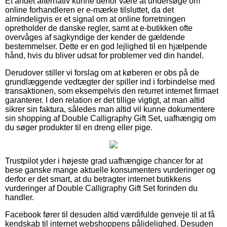
Et andet alternativ kunne derfor være at undersøge om
online forhandleren er e-mærke tilsluttet, da det
almindeligvis er et signal om at online forretningen
opretholder de danske regler, samt at e-butikken ofte
overvåges af sagkyndige der kender de gældende
bestemmelser. Dette er en god lejlighed til en hjælpende
hånd, hvis du bliver udsat for problemer ved din handel.
Derudover stiller vi forslag om at køberen er obs på de
grundlæggende vedtægter der spiller ind i forbindelse med
transaktionen, som eksempelvis den returret internet firmaet
garanterer. I den relation er det tillige vigtigt, at man altid
sikrer sin faktura, således man altid vil kunne dokumentere
sin shopping af Double Calligraphy Gift Set, uafhængig om
du søger produkter til en dreng eller pige.
Trustpilot yder i højeste grad uafhængige chancer for at
bese ganske mange aktuelle konsumenters vurderinger og
derfor er det smart, at du betragter internet butikkens
vurderinger af Double Calligraphy Gift Set forinden du
handler.
Facebook fører til desuden altid værdifulde genveje til at få
kendskab til internet webshoppens pålidelighed. Desuden