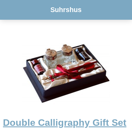
Suhrshus
Double Calligraphy Gift Set