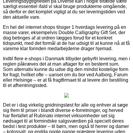
Leveringsdygtigheden på Diverse kan i nogle tilfælde være
særligt essentiel ifald vi skal bruge produkterne omgående,
så derfor er det komplet vigtigt at du ser leveringstiden ved
den aktuelle vare.
En hel del internet shops tilsiger 1 hverdags levering på en
masse varer, eksempelvis Double Calligraphy Gift Set, der
dog betinges af at ordren lægges forud for et konkret
tidspunkt, med det formål at de har udsigt til at kunne nå at få
varerne klar forinden medarbejderne drager hjemad.
Indtil flere e-shops i Danmark tilbyder gebyrfri levering, men i
reglen påkræves det at man aftager for en bestemt sum.
Som alternativ kunne du udse dig den mindst kostelige form
for fragt, hvilket ofte – uanset om du bor ved Aalborg, Farum
eller Helsinge – er at få fragtfirmaet til at levere din bestilling
til et afhentningssted.
Det er i dag virkelig gnidningsløst for alle og enhver at søge
sig frem til priser i blandt diverse e-forretninger, og herved
har flertallet af Rubinato internet virksomheder set sig
nødsaget til at formindske salgsværdien på specielt deres
bedst i test produkter – til børn, men også til herrer og damer
– kolossalt, og endda nogle gange præstere levering uden