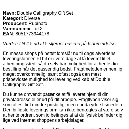
Navn:
Double Calligraphy Gift Set
Kategori:
Diverse
Producent:
Rubinato
Varenummer:
ru13
EAN:
8051773944178
Vurderet til
4.5
ud af 5 stjerner baseret på
6
anmeldelser
En masse shops på nettet foreslår nu til dags alverdens
leveringsformer. Et hit er i vore dage at få leveret til et
afhentningssted, så du selv har mulighed for at hente din
bestilling når det passer dig bedst. Fragtmetoden er nemlig
meget overkommelig, samt oftest også den mest
prisbevidste mulighed for levering ved køb af Double
Calligraphy Gift Set.
Du kunne omvendt påtænke at få leveret hjem til din
privatadresse eller ud på dit arbejde. Fragttypen viser sig
som oftest lidt mindre prisbillig, men endda yderst smertefri.
Den billigste leveringsform kan ikke benægtes at være selv
at hente ordren, som jo betinges af at du fysisk befinder dig
lige ved internet shoppens arbejdslager.