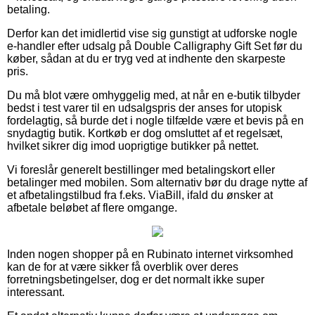
betaling.
Derfor kan det imidlertid vise sig gunstigt at udforske nogle
e-handler efter udsalg på Double Calligraphy Gift Set før du
køber, sådan at du er tryg ved at indhente den skarpeste
pris.
Du må blot være omhyggelig med, at når en e-butik tilbyder
bedst i test varer til en udsalgspris der anses for utopisk
fordelagtig, så burde det i nogle tilfælde være et bevis på en
snydagtig butik. Kortkøb er dog omsluttet af et regelsæt,
hvilket sikrer dig imod uoprigtige butikker på nettet.
Vi foreslår generelt bestillinger med betalingskort eller
betalinger med mobilen. Som alternativ bør du drage nytte af
et afbetalingstilbud fra f.eks. ViaBill, ifald du ønsker at
afbetale beløbet af flere omgange.
Inden nogen shopper på en Rubinato internet virksomhed
kan de for at være sikker få overblik over deres
forretningsbetingelser, dog er det normalt ikke super
interessant.