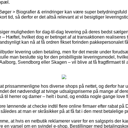
opæl.
øger > Biografier & erindringer kan være super betydningsfuld i 
ort tid, så derfor er det altså relevant at vi besigtiger levering
ilsiger muligheden for dag-til-dag levering på deres bedst sælge
 – Hæftet, hvilket dog er betinget af at transaktionen realiseres t
andsynligt kan nå at få ordren fikset forinden pakkepersonalet får 
 tilbyder levering uden betaling, men for det meste under forudsætn
skulle man beslutte sig for den prisbilligste leveringsmodel, hvilk
lborg, Svendborg eller Skagen – vil blive at få fragtfirmaet til at
lle at prissammenligne hos diverse shops på nettet, og derfor har u
undet det nødvendigt at tvinge udsalgspriserne på mange af deres
å til herrer og damer – helt i bund, og endda nogle gange love 
re lønnende at checke indtil flere online firmaer efter rabat på D
således at man er skråsikker på at få fat i den mest betalelige pr
me, at hvis en netbutik reklamerer varer for en salgspris der ka
re en varsel om en svindel e-shop. Bestillinger med betalingsko