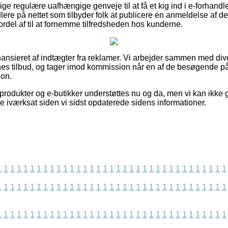
ige regulære uafhængige genveje til at få et kig ind i e-forhand
dlere på nettet som tilbyder folk at publicere en anmeldelse af de
rdel af til at fornemme tilfredsheden hos kunderne.
ansieret af indtægter fra reklamer. Vi arbejder sammen med div
rnes tilbud, og tager imod kommission når en af de besøgende p
ion.
rodukter og e-butikker understøttes nu og da, men vi kan ikke 
e iværksat siden vi sidst opdaterede sidens informationer.
1
1
1
1
1
1
1
1
1
1
1
1
1
1
1
1
1
1
1
1
1
1
1
1
1
1
1
1
1
1
1
1
1
1
1
1
1
1
1
1
1
1
1
1
1
1
1
1
1
1
1
1
1
1
1
1
1
1
1
1
1
1
1
1
1
1
1
1
1
1
1
1
1
1
1
1
1
1
1
1
1
1
1
1
1
1
1
1
1
1
1
1
1
1
1
1
1
1
1
1
1
1
1
1
1