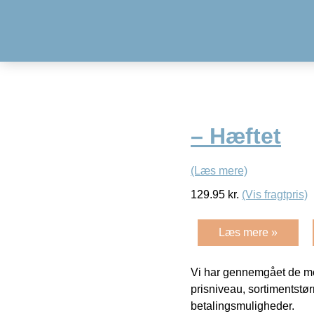
– Hæftet
(Læs mere)
129.95
kr.
(Vis fragtpris)
Læs mere »
Vi har gennemgået de mes
prisniveau, sortimentstø
betalingsmuligheder.