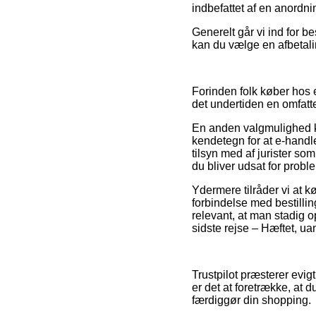
indbefattet af en anordni
Generelt går vi ind for b
kan du vælge en afbetalin
Forinden folk køber hos e
det undertiden en omfat
En anden valgmulighed k
kendetegn for at e-handle
tilsyn med af jurister so
du bliver udsat for probl
Ydermere tilråder vi at
forbindelse med bestillin
relevant, at man stadig o
sidste rejse – Hæftet, ua
Trustpilot præsterer evi
er det at foretrække, at d
færdiggør din shopping.