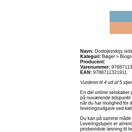
Navn:
Dostojevskijs sids
Kategori:
Bøger > Biogra
Producent:
Varenummer:
9788711
EAN:
9788711321911
Vurderet til
4
ud af 5 stje
En del online selskaber 
på nuværende tidspunkt at
når du har mulighed for d
leveringsudgave ved køb 
Du kan på samme måde påt
Leveringstypen er almind
prisbevidste løsning til 