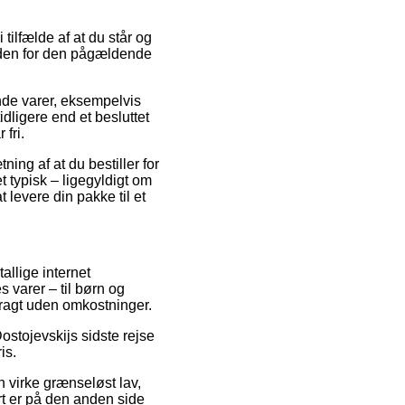
tilfælde af at du står og
stiden for den pågældende
nde varer, eksempelvis
idligere end et besluttet
fri.
ing af at du bestiller for
et typisk – ligegyldigt om
 levere din pakke til et
tallige internet
 varer – til børn og
fragt uden omkostninger.
ostojevskijs sidste rejse
is.
n virke grænseløst lav,
rt er på den anden side