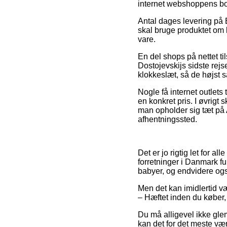
internet webshoppens b
Antal dages levering på B
skal bruge produktet om k
vare.
En del shops på nettet t
Dostojevskijs sidste rejse
klokkeslæt, så de højst s
Nogle få internet outlets
en konkret pris. I øvrigt 
man opholder sig tæt på Aa
afhentningssted.
Det er jo rigtig let for a
forretninger i Danmark f
babyer, og endvidere ogs
Men det kan imidlertid væ
– Hæftet inden du køber, 
Du må alligevel ikke glem
kan det for det meste væ