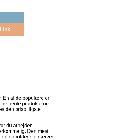
Link
r. En af de populære er
kunne hente produkterne
s den prisbilligste
or du arbejder.
overkommelig. Den mest
at du opholder dig nærved