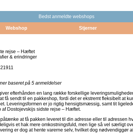
Bedst anmeldte webshops
Webshop
Stjerner
te rejse – Hæftet
fier & erindringer
321911
rner baseret på
5
anmeldelser
giver efterhånden en lang række forskellige leveringsmulighede
 få sendt til en pakkeshop, fordi det er ekstremt fleksibelt at 
et. Leveringsformen er jo rigtig hensigtsmæssig, samt tit ligelede
af Dostojevskijs sidste rejse – Hæftet.
ænke at få pakken leveret til din adresse eller til adressen hv
eligvis et hak mere omkostningsfuld, men lige så vel særligt 
levering er dog at hente varerne selv, hvilket dog nødvendiggør 