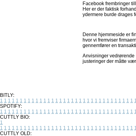
Facebook frembringer till
Her er der faktisk forhan
ydermere burde drages fo
Denne hjemmeside er fin
hvor vi fremviser firmae
gennemfører en transakt
Anvisninger vedrørende p
justeringer der måtte vær
BITLY:
1
1
1
1
1
1
1
1
1
1
1
1
1
1
1
1
1
1
1
1
1
1
1
1
1
1
1
1
1
1
1
1
1
1
SPOTIFY:
1
1
1
1
1
1
1
1
1
1
1
1
1
1
1
1
1
1
1
1
1
1
1
1
1
1
1
1
1
1
1
1
1
1
CUTTLY BIO:
1
1
1
1
1
1
1
1
1
1
1
1
1
1
1
1
1
1
1
1
1
1
1
1
1
1
1
1
1
1
1
1
1
1
1
CUTTLY OLD: