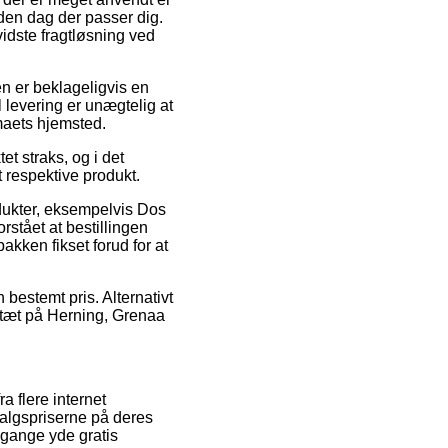
den dag der passer dig.
dste fragtløsning ved
pen er beklageligvis en
 levering er unægtelig at
maets hjemsted.
 straks, og i det
 respektive produkt.
odukter, eksempelvis Dos
stået at bestillingen
akken fikset forud for at
n bestemt pris. Alternativt
 tæt på Herning, Grenaa
a flere internet
salgspriserne på deres
 gange yde gratis