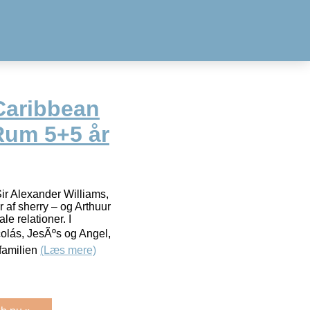
Caribbean
Rum 5+5 år
Sir Alexander Williams,
 af sherry – og Arthuur
le relationer. I
colás, JesÃºs og Angel,
familien
(Læs mere)