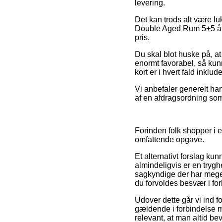
levering.
Det kan trods alt være lu
Double Aged Rum 5+5 år +
pris.
Du skal blot huske på, at 
enormt favorabel, så kun
kort er i hvert fald inklu
Vi anbefaler generelt ha
af en afdragsordning som
Forinden folk shopper i 
omfattende opgave.
Et alternativt forslag ku
almindeligvis er en tryg
sagkyndige der har meget
du forvoldes besvær i fo
Udover dette går vi ind 
gældende i forbindelse med
relevant, at man altid be