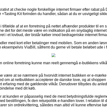
krativt at checke nogle forskellige internet firmaer efter rabat
Tasting Kit forinden du handler, sådan at du er usvigeligt sikk
i tilfælde af at en forretning på nettet afhænder produkter til en 
ne det for det meste være en indikation på en snydagtig intern
deret i et lovbud, der bistår køber imod bedrageriske internet firma
ndler med kort eller betalinger med mobilen. Som en anden løsn
 eksempelvis ViaBill, såfremt du gerne vil betale beløbet ude i 
en online forretning kunne man reelt gennemgå e-butikkens vilkår
nne være at se nærmere på hvorvidt internet butikken er e-mærke t
hed om at netbutikken accepterer de danske love, og at shoppen 
 erfaring med de gældende vilkår. Derudover tilbydes du anledni
rbindelse med dit køb.
for at kunden er påpasselig med de mest betydningsfulde regleme
 bestillingen, fx den returpolitik e-handlen lover. I relation til 
varer sin ordrekvittering, således man altid vil kunne eftervise 