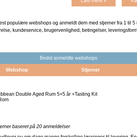
Læs mere »
Kø
t populære webshops og anmeldt dem med stjerner fra 1 til 5 ud
rrelse, kundeservice, brugervenlighed, betingelser, leveringsfor
Bedst anmeldte webshops
Webshop
Stjerner
bbean Double Aged Rum 5+5 år +Tasting Kit
Rom
jerner baseret på
20
anmeldelser
udlover nu om dage mange forskellige løsninger til levering. En