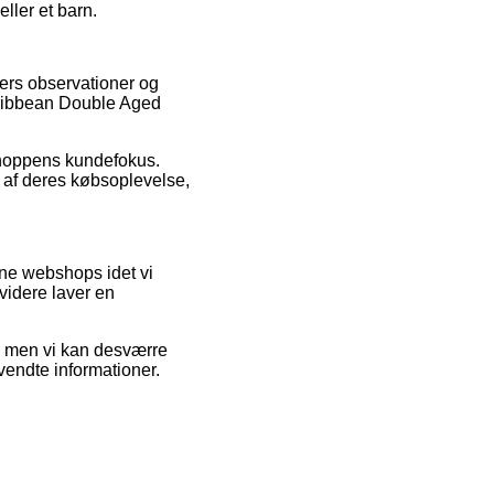
ller et barn.
ders observationer og
aribbean Double Aged
bshoppens kundefokus.
 af deres købsoplevelse,
ne webshops idet vi
videre laver en
, men vi kan desværre
vendte informationer.