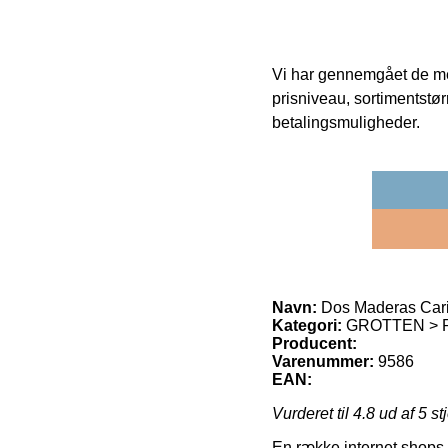
Vi har gennemgået de mes
prisniveau, sortimentstø
betalingsmuligheder.
Navn:
Dos Maderas Cari
Kategori:
GROTTEN > 
Producent:
Varenummer:
9586
EAN:
Vurderet til
4.8
ud af 5 st
En række internet shops 