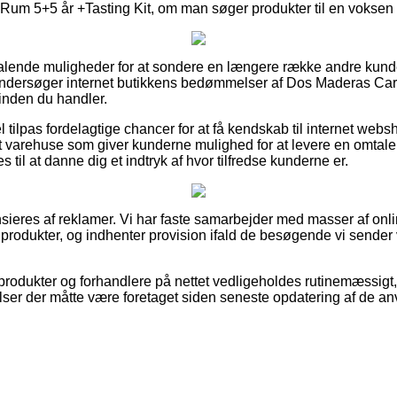
m 5+5 år +Tasting Kit, om man søger produkter til en voksen e
 tiltalende muligheder for at sondere en længere række andre kun
du undersøger internet butikkens bedømmelser af Dos Maderas C
inden du handler.
l tilpas fordelagtige chancer for at få kendskab til internet we
t varehuse som giver kunderne mulighed for at levere en omtale
 til at danne dig et indtryk af hvor tilfredse kunderne er.
ieres af reklamer. Vi har faste samarbejder med masser af onli
produkter, og indhenter provision ifald de besøgende vi sender 
rodukter og forhandlere på nettet vedligeholdes rutinemæssigt
elser der måtte være foretaget siden seneste opdatering af de an