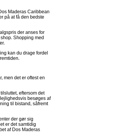
 på Dos Maderas Caribbean
er på at få den bedste
salgspris der anses for
et shop. Shopping med
er.
ing kan du drage fordel
fremtiden.
, men det er oftest en
ilsluttet, eftersom det
lejlighedsvis besøges af
ng til bistand, såfremt
nter der gør sig
det er det samtidig
købet af Dos Maderas