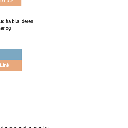
b nu »
 fra bl.a. deres
mer og
Link
 der er meget anvendt er