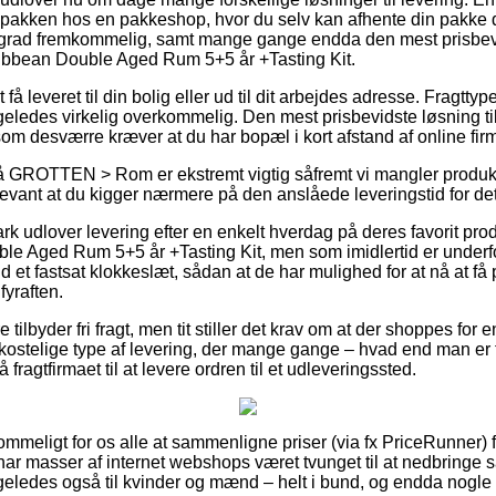
ret pakken hos en pakkeshop, hvor du selv kan afhente din pakke 
j grad fremkommelig, samt mange gange endda den mest prisbevi
bbean Double Aged Rum 5+5 år +Tasting Kit.
få leveret til din bolig eller ud til dit arbejdes adresse. Fragtty
geledes virkelig overkommelig. Den mest prisbevidste løsning til
som desværre kræver at du har bopæl i kort afstand af online fir
GROTTEN > Rom er ekstremt vigtig såfremt vi mangler produktet
levant at du kigger nærmere på den anslåede leveringstid for det
k udlover levering efter en enkelt hverdag på deres favorit pr
 Aged Rum 5+5 år +Tasting Kit, men som imidlertid er underfor
 et fastsat klokkeslæt, sådan at de har mulighed for at nå at få p
fyraften.
 tilbyder fri fragt, men tit stiller det krav om at der shoppes for e
kostelige type af levering, der mange gange – hvad end man er
 fragtfirmaet til at levere ordren til et udleveringssted.
mmeligt for os alle at sammenligne priser (via fx PriceRunner) fr
har masser af internet webshops været tvunget til at nedbringe 
ligeledes også til kvinder og mænd – helt i bund, og endda nogle