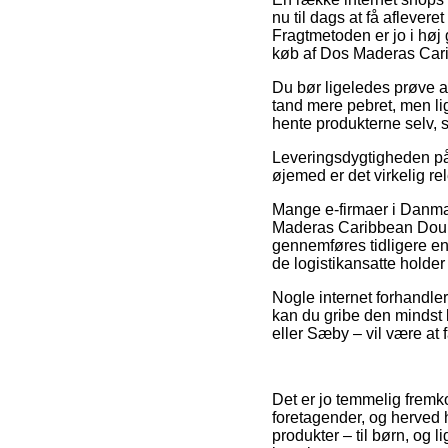
nu til dags at få afleve
Fragtmetoden er jo i hø
køb af Dos Maderas Cari
Du bør ligeledes prøve at 
tand mere pebret, men li
hente produkterne selv, 
Leveringsdygtigheden på 
øjemed er det virkelig re
Mange e-firmaer i Danmar
Maderas Caribbean Double
gennemføres tidligere end
de logistikansatte holder 
Nogle internet forhandlere
kan du gribe den mindst 
eller Sæby – vil være at få
Det er jo temmelig fremko
foretagender, og herved 
produkter – til børn, og 