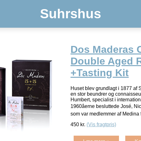
Suhrshus
Dos Maderas 
Double Aged 
+Tasting Kit
Huset blev grundlagt i 1877 af 
en stor beundrer og connaisseur
Humbert, specialist i internationa
1960âerne besluttede José, Ni
som var medlemmer af Medina 
450
kr.
(Vis fragtpris)