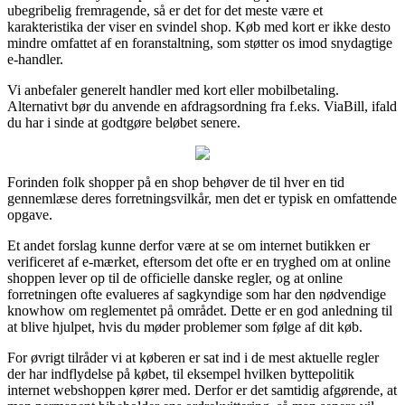
ubegribelig fremragende, så er det for det meste være et
karakteristika der viser en svindel shop. Køb med kort er ikke desto
mindre omfattet af en foranstaltning, som støtter os imod snydagtige
e-handler.
Vi anbefaler generelt handler med kort eller mobilbetaling.
Alternativt bør du anvende en afdragsordning fra f.eks. ViaBill, ifald
du har i sinde at godtgøre beløbet senere.
Forinden folk shopper på en shop behøver de til hver en tid
gennemlæse deres forretningsvilkår, men det er typisk en omfattende
opgave.
Et andet forslag kunne derfor være at se om internet butikken er
verificeret af e-mærket, eftersom det ofte er en tryghed om at online
shoppen lever op til de officielle danske regler, og at online
forretningen ofte evalueres af sagkyndige som har den nødvendige
knowhow om reglementet på området. Dette er en god anledning til
at blive hjulpet, hvis du møder problemer som følge af dit køb.
For øvrigt tilråder vi at køberen er sat ind i de mest aktuelle regler
der har indflydelse på købet, til eksempel hvilken byttepolitik
internet webshoppen kører med. Derfor er det samtidig afgørende, at