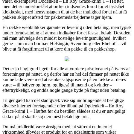
varer, eksempelvis Dødenkelt – En Roy Grace-krimi 1 – Hæftet,
men det er underforstået at ordren indsendes forud for et fastslået
klokkeslæt, med hensynstagen til at de har mulighed for at nå at få
pakken skippet afsted før pakkemedarbejderne tager hjem.
En række webbutikker garanterer levering uden betaling, men typisk
under forudsætning af at man indkøber for et fastsat beløb. Desuden
må man udvælge den mindst kostelige leveringsmulighed, hvilket
gerne – om man bor nær Helsingør, Svendborg eller Ebeltoft – vil
blive at få fragtfirmaet til at køre din pakke til en pakkeshop.
Det er jo i høj grad ligetil for alle at vurdere prisniveauet på tværs af
forretninger på nettet, og derfor har en hel del firmaer på nettet ikke
kunne lade være med at sænke salgspriserne på en række af deres
varer – til babyer og børn, og ligeså til mænd og kvinder –
eftertrykkeligt, og endda nogle gange byde på fragt uden betaling.
Til gengæld kan det stadigvæk vise sig indbringende at besigtige
diverse internet foretagender efter tilbud på Dødenkelt – En Roy
Grace-krimi 1 – Hæftet før du bestiller, således at du er usvigeligt
sikker på at skaffe sig den mest betalelige pris.
Du må imidlertid være årvågen med, at såfremt en internet
virksomhed tilbyder et produkt for en udsalgspris som virker