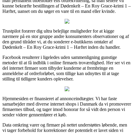
man permanent bibeholder ens ordrekvittering, så man senere vil
kunne bekræfte bestillingen af Dødenkelt – En Roy Grace-krimi 1 –
Hæftet, uanset om du søger en vare til en mand eller kvinde.
Trustpilot forærer dig ultra belejlige muligheder for at kigge
nærmere på en stor gruppe andre konsumenters observationer og af
den grund tilråder vi, at du sonderer e-butikkens omtaler af
Dødenkelt – En Roy Grace-krimi 1 – Hæftet inden du handler.
Facebook resulterer i ligeledes uden sammenligning gunstige
metoder til at få indblik i online firmaets troværdighed. Her ser vi en
del internet firmaer som tilbyder kunderne at frembringe en
anmeldelse af ordreforløbet, som tillige kan udnyttes til at tage
stilling til tidligere kunders oplevelser.
Hjemmesiden er finansieret af annonceindtægter. Vi har faste
samarbejder med diverse internet shops i Danmark da vi promoverer
firmaernes tilbud, og tager imod honorar for så vidt den person vi
sender videre gennemfører et køb.
Data omkring varer og firmaer på nettet understøttes løbende, men
vi tager forbehold for korrektioner der potentielt er lavet siden vi