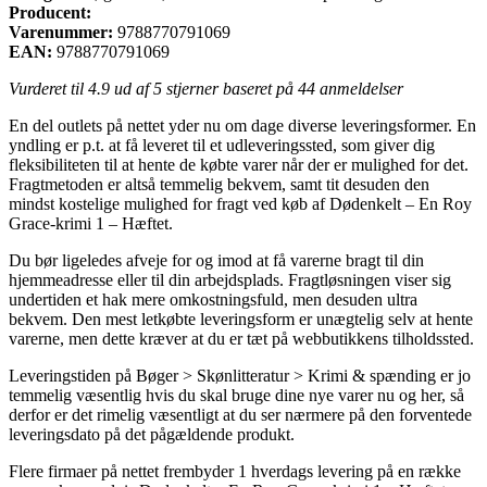
Producent:
Varenummer:
9788770791069
EAN:
9788770791069
Vurderet til
4.9
ud af 5 stjerner baseret på
44
anmeldelser
En del outlets på nettet yder nu om dage diverse leveringsformer. En
yndling er p.t. at få leveret til et udleveringssted, som giver dig
fleksibiliteten til at hente de købte varer når der er mulighed for det.
Fragtmetoden er altså temmelig bekvem, samt tit desuden den
mindst kostelige mulighed for fragt ved køb af Dødenkelt – En Roy
Grace-krimi 1 – Hæftet.
Du bør ligeledes afveje for og imod at få varerne bragt til din
hjemmeadresse eller til din arbejdsplads. Fragtløsningen viser sig
undertiden et hak mere omkostningsfuld, men desuden ultra
bekvem. Den mest letkøbte leveringsform er unægtelig selv at hente
varerne, men dette kræver at du er tæt på webbutikkens tilholdssted.
Leveringstiden på Bøger > Skønlitteratur > Krimi & spænding er jo
temmelig væsentlig hvis du skal bruge dine nye varer nu og her, så
derfor er det rimelig væsentligt at du ser nærmere på den forventede
leveringsdato på det pågældende produkt.
Flere firmaer på nettet frembyder 1 hverdags levering på en række