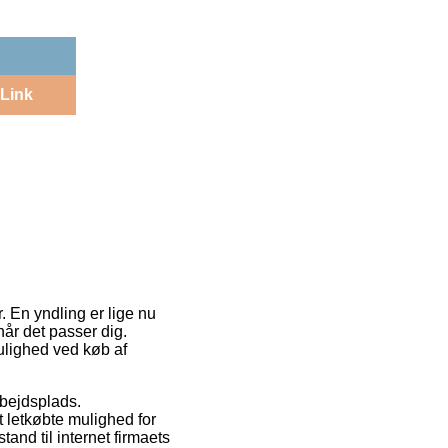
Link
. En yndling er lige nu
når det passer dig.
ulighed ved køb af
arbejdsplads.
 letkøbte mulighed for
and til internet firmaets