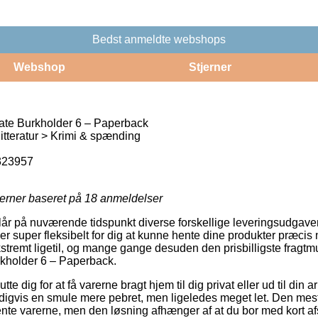
Bedst anmeldte webshops
Webshop
Stjerner
ate Burkholder 6 – Paperback
tteratur > Krimi & spænding
323957
jerner baseret på
18
anmeldelser
lår på nuværende tidspunkt diverse forskellige leveringsudgaver
er super fleksibelt for dig at kunne hente dine produkter præcis 
stremt ligetil, og mange gange desuden den prisbilligste fragtm
kholder 6 – Paperback.
e dig for at få varerne bragt hjem til dig privat eller ud til din 
igvis en smule mere pebret, men ligeledes meget let. Den mest
ente varerne, men den løsning afhænger af at du bor med kort afst