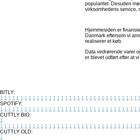
popularitet. Desuden mød
virksomhedens service, s
Hjemmesiden er finansier
Danmark eftersom vi anno
realiserer et køb.
Data vedrørende varer og 
er blevet udført efter at
BITLY:
1
1
1
1
1
1
1
1
1
1
1
1
1
1
1
1
1
1
1
1
1
1
1
1
1
1
1
1
1
1
1
1
1
1
SPOTIFY:
1
1
1
1
1
1
1
1
1
1
1
1
1
1
1
1
1
1
1
1
1
1
1
1
1
1
1
1
1
1
1
1
1
1
CUTTLY BIO:
1
1
1
1
1
1
1
1
1
1
1
1
1
1
1
1
1
1
1
1
1
1
1
1
1
1
1
1
1
1
1
1
1
1
1
CUTTLY OLD:
1