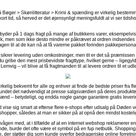
 Bøger > Skønlitteratur > Krimi & spænding er virkelig bestem
ort tid, så herved er det øjensynligt meningsfuldt at vi ser tidsh
byder på 1 dags fragt på mange af butikkens varer, eksempelvi
, men som ikke desto mindre er påkrævet at ordren indsendes ti
en til at de kan nå at få varerne pakket forinden pakkepersonale
sikrer levering uden omkostninger, men tit er det så præmissen 
u gribe den mest prisbevidste fragttype, hvilket gerne – ligegyl
emvig – vil blive at få fragtmanden til at levere ordren til et ud
irkelig bekvemt for alle og enhver at finde de bedste priser fra f
fundet det nødvendigt at presse salgsværdien på deres produkter
 mænd – betydeligt, og endda nogle gange garantere gratis leveri
id vise sig smart at efterse flere e-shops efter udsalg på Døden 
hopper, således at man er sikker på at opnå den mindst kostelig
vågen med, at i tilfælde af at en internet webshop reklamerer en
ende, burde det ofte være et symbol på en fup netbutik. Shopping
 der støtter dig som kunde overfor bedrageriske online forretni