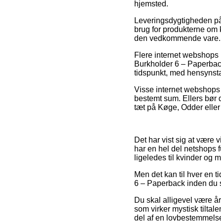
hjemsted.
Leveringsdygtigheden på
brug for produkterne om k
den vedkommende vare.
Flere internet webshops 
Burkholder 6 – Paperback
tidspunkt, med hensynstag
Visse internet webshops 
bestemt sum. Ellers bør d
tæt på Køge, Odder eller L
Det har vist sig at være v
har en hel del netshops 
ligeledes til kvinder og
Men det kan til hver en t
6 – Paperback inden du s
Du skal alligevel være år
som virker mystisk tiltal
del af en lovbestemmelse,