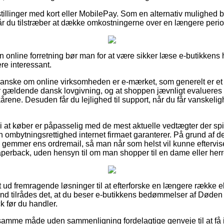
stillinger med kort eller MobilePay. Som en alternativ mulighed
når du tilstræber at dække omkostningerne over en længere peri
 online forretning bør man for at være sikker læse e-butikkens
ere interessant.
granske om online virksomheden er e-mærket, som generelt er et b
gældende dansk lovgivning, og at shoppen jævnligt evalueres a
rene. Desuden får du lejlighed til support, når du får vanskelig
at køber er påpasselig med de mest aktuelle vedtægter der spil
en ombytningsrettighed internet firmaet garanterer. På grund af de
 gemmer ens ordremail, så man når som helst vil kunne eftervis
perback, uden hensyn til om man shopper til en dame eller herr
uldt ud fremragende løsninger til at efterforske en længere række
rund tilrådes det, at du beser e-butikkens bedømmelser af Døden
 før du handler.
amme måde uden sammenligning fordelagtige genveje til at få i