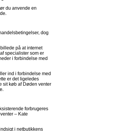
 bør du anvende en
ode.
 handelsbetingelser, dog
illede på at internet
f specialister som er
heder i forbindelse med
ler ind i forbindelse med
tte er det ligeledes
e sit køb af Døden venter
e.
 eksisterende forbrugeres
 venter – Kate
ndsigt i netbutikkens