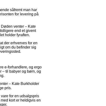
mende såfremt man har
orisonten for levering på
s Døden venter – Kate
dligere end et givent
t holder fyraften.
at der erhverves for en
digt om du befinder sig
leveringssted.
lere e-forhandlere, og ergo
 – til babyer og børn, og
ng.
venter – Kate Burkholder
e pris.
 vare for en udsalgspris
 med kort er heldigvis en
nger.