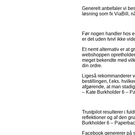
Generelt anbefaler vi be
løsning som fx ViaBill, 
Før nogen handler hos en
er det uden tvivl ikke vid
Et nemt alternativ er at 
webshoppen opretholder 
meget bekendte med vilkå
din ordre.
Ligeså rekommanderer vi 
bestillingen, f.eks. hvilk
afgørende, at man stadig
– Kate Burkholder 6 – Pa
Trustpilot resulterer i f
reflektioner og af den g
Burkholder 6 – Paperback
Facebook genererer på s