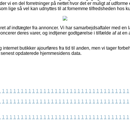
er vi en del forretninger på nettet hvor det er muligt at udfor
om lige så vel kan udnyttes til at fornemme tilfredsheden hos k
et af indtægter fra annoncer. Vi har samarbejdsaftaler med en 
ncerer deres varer, og indtjener godtgørelse i tilfælde af at e
internet butikker ajourføres fra tid til anden, men vi tager forbeh
 vi senest opdaterede hjemmesidens data.
1
1
1
1
1
1
1
1
1
1
1
1
1
1
1
1
1
1
1
1
1
1
1
1
1
1
1
1
1
1
1
1
1
1
1
1
1
1
1
1
1
1
1
1
1
1
1
1
1
1
1
1
1
1
1
1
1
1
1
1
1
1
1
1
1
1
1
1
1
1
1
1
1
1
1
1
1
1
1
1
1
1
1
1
1
1
1
1
1
1
1
1
1
1
1
1
1
1
1
1
1
1
1
1
1