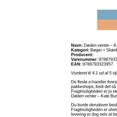
Navn:
Døden venter – K
Kategori:
Bøger > Skønli
Producent:
Varenummer:
9788793
EAN:
9788793323957
Vurderet til
4.1
ud af 5 st
De fleste e-handler fores
pakkeshops, fordi det så 
Fragtmuligheden er jo ek
Døden venter – Kate Bur
Du burde derudover beslutt
Fragtmuligheden er uheld
levering er dog selv at h