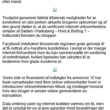
eller mand.
Trustpilot genererer faktisk tiltalende muligheder for at
kontrollere en stor portion aktuelle brugeres oplevelser og af
den grund støtter vi, at du verificerer internet virksomhedens
omtaler af Døden i Harkaberg – Hvid & Belling 7 –
Indbundet forinden du shopper.
Facebook indebærer tilsvarende regulære gode genveje til
at få indtryk af e-handlens kundefokus. I øvrigt er der mange
internet forhandlere hvor du kan sammensætte en vurdering
af ordreforløbet, hvilket ligeledes bør udnyttes til at
bedømme hvor glade kunderne er.
Vores side er finansieret af indtægter fra annoncer. Vi har
faste samarbejder med flere online virksomheder hvori vi
introducerer virksomhedernes tilbud, og modtager honorar
hvis den bruger vi sender videre gennemfører en
transaktion.
Data omkring varer og internet butikker værnes om tit, men
det er umuligt for os at give garantier imod forandringer der