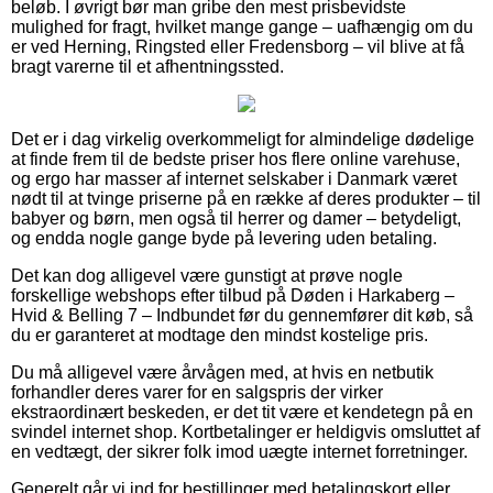
beløb. I øvrigt bør man gribe den mest prisbevidste
mulighed for fragt, hvilket mange gange – uafhængig om du
er ved Herning, Ringsted eller Fredensborg – vil blive at få
bragt varerne til et afhentningssted.
Det er i dag virkelig overkommeligt for almindelige dødelige
at finde frem til de bedste priser hos flere online varehuse,
og ergo har masser af internet selskaber i Danmark været
nødt til at tvinge priserne på en række af deres produkter – til
babyer og børn, men også til herrer og damer – betydeligt,
og endda nogle gange byde på levering uden betaling.
Det kan dog alligevel være gunstigt at prøve nogle
forskellige webshops efter tilbud på Døden i Harkaberg –
Hvid & Belling 7 – Indbundet før du gennemfører dit køb, så
du er garanteret at modtage den mindst kostelige pris.
Du må alligevel være årvågen med, at hvis en netbutik
forhandler deres varer for en salgspris der virker
ekstraordinært beskeden, er det tit være et kendetegn på en
svindel internet shop. Kortbetalinger er heldigvis omsluttet af
en vedtægt, der sikrer folk imod uægte internet forretninger.
Generelt går vi ind for bestillinger med betalingskort eller