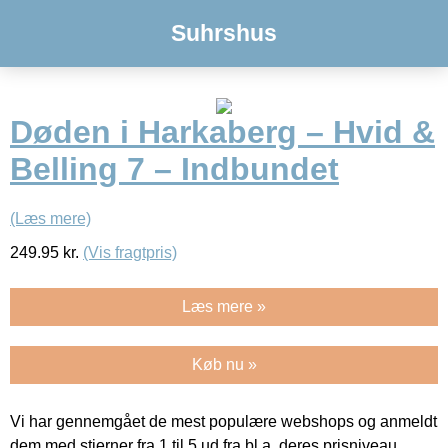
Suhrshus
Døden i Harkaberg – Hvid &
Belling 7 – Indbundet
(Læs mere)
249.95
kr.
(Vis fragtpris)
Læs mere »
Køb nu »
Vi har gennemgået de mest populære webshops og anmeldt
dem med stjerner fra 1 til 5 ud fra bl.a. deres prisniveau,