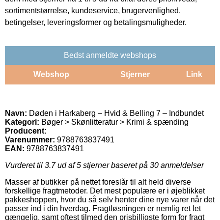
sortimentstørrelse, kundeservice, brugervenlighed,
betingelser, leveringsformer og betalingsmuligheder.
Bedst anmeldte webshops
Webshop
Stjerner
Link
Navn:
Døden i Harkaberg – Hvid & Belling 7 – Indbundet
Kategori:
Bøger > Skønlitteratur > Krimi & spænding
Producent:
Varenummer:
9788763837491
EAN:
9788763837491
Vurderet til
3.7
ud af 5 stjerner baseret på
30
anmeldelser
Masser af butikker på nettet foreslår til alt held diverse
forskellige fragtmetoder. Det mest populære er i øjeblikket
pakkeshoppen, hvor du så selv henter dine nye varer når det
passer ind i din hverdag. Fragtløsningen er nemlig ret let
gængelig, samt oftest tilmed den prisbilligste form for fragt