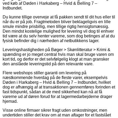
ved køb af Døden i Harkaberg – Hvid & Belling 7 –
Indbundet.
Du kunne tillige overveje at få pakken sendt til dit hus eller til
når du er på job. Fragtmetoden bliver beklageligvis en lille
smule mindre prisbillig, men tillige rigtig hensigtsmæssig.
Den mindst kostelige mulighed for levering vil dog til enhver
tid være at du selv henter varerne, som dog betinges af at du
fysisk befinder dig i nærheden af netbutikkens lager.
Leveringshastigheden på Bøger > Skønlitteratur > Krimi &
spænding er jo meget central hvis man skal bruge varen om
kort tid, og derfor er det selvfølgelig klogt at man gransker
den anslåede leveringstid på den relevante vare.
Flere webshops stiller garanti om levering på
næstkommende hverdag på de fleste varer, eksempelvis
Døden i Harkaberg – Hvid & Belling 7 – Indbundet, hvilket
dog er afhængig af at transaktionen gennemføres forinden et
fast tidspunkt, sådan at de med sikkerhed kan nå at få
varerne ud af døren forud for at lagermedarbejderne drager
hjemad.
Visse online firmaer sikrer fragt uden omkostninger, men
undertiden stiller det krav om at man aftager for et fastslået