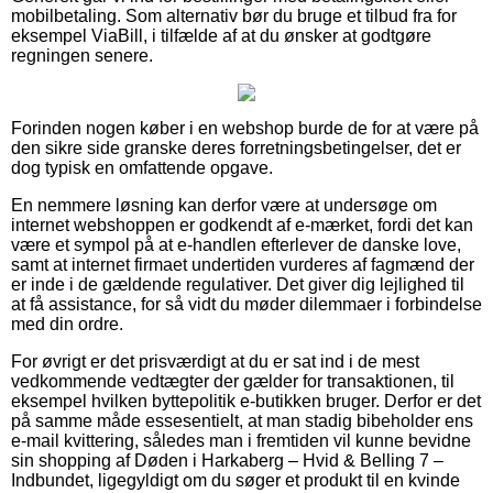
mobilbetaling. Som alternativ bør du bruge et tilbud fra for
eksempel ViaBill, i tilfælde af at du ønsker at godtgøre
regningen senere.
Forinden nogen køber i en webshop burde de for at være på
den sikre side granske deres forretningsbetingelser, det er
dog typisk en omfattende opgave.
En nemmere løsning kan derfor være at undersøge om
internet webshoppen er godkendt af e-mærket, fordi det kan
være et sympol på at e-handlen efterlever de danske love,
samt at internet firmaet undertiden vurderes af fagmænd der
er inde i de gældende regulativer. Det giver dig lejlighed til
at få assistance, for så vidt du møder dilemmaer i forbindelse
med din ordre.
For øvrigt er det prisværdigt at du er sat ind i de mest
vedkommende vedtægter der gælder for transaktionen, til
eksempel hvilken byttepolitik e-butikken bruger. Derfor er det
på samme måde essesentielt, at man stadig bibeholder ens
e-mail kvittering, således man i fremtiden vil kunne bevidne
sin shopping af Døden i Harkaberg – Hvid & Belling 7 –
Indbundet, ligegyldigt om du søger et produkt til en kvinde