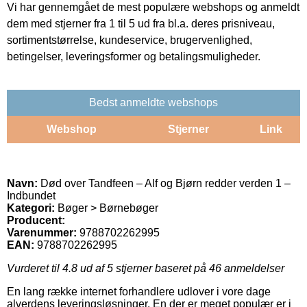
Vi har gennemgået de mest populære webshops og anmeldt
dem med stjerner fra 1 til 5 ud fra bl.a. deres prisniveau,
sortimentstørrelse, kundeservice, brugervenlighed,
betingelser, leveringsformer og betalingsmuligheder.
Bedst anmeldte webshops
Webshop
Stjerner
Link
Navn:
Død over Tandfeen – Alf og Bjørn redder verden 1 –
Indbundet
Kategori:
Bøger > Børnebøger
Producent:
Varenummer:
9788702262995
EAN:
9788702262995
Vurderet til
4.8
ud af 5 stjerner baseret på
46
anmeldelser
En lang række internet forhandlere udlover i vore dage
alverdens leveringsløsninger. En der er meget populær er i