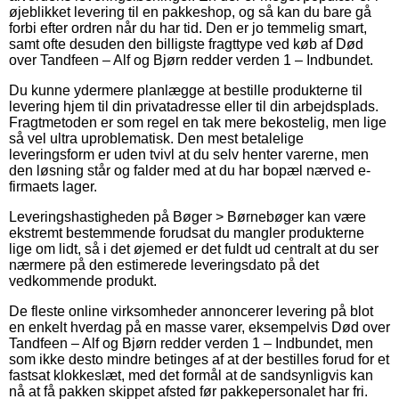
øjeblikket levering til en pakkeshop, og så kan du bare gå
forbi efter ordren når du har tid. Den er jo temmelig smart,
samt ofte desuden den billigste fragttype ved køb af Død
over Tandfeen – Alf og Bjørn redder verden 1 – Indbundet.
Du kunne ydermere planlægge at bestille produkterne til
levering hjem til din privatadresse eller til din arbejdsplads.
Fragtmetoden er som regel en tak mere bekostelig, men lige
så vel ultra uproblematisk. Den mest betalelige
leveringsform er uden tvivl at du selv henter varerne, men
den løsning står og falder med at du har bopæl nærved e-
firmaets lager.
Leveringshastigheden på Bøger > Børnebøger kan være
ekstremt bestemmende forudsat du mangler produkterne
lige om lidt, så i det øjemed er det fuldt ud centralt at du ser
nærmere på den estimerede leveringsdato på det
vedkommende produkt.
De fleste online virksomheder annoncerer levering på blot
en enkelt hverdag på en masse varer, eksempelvis Død over
Tandfeen – Alf og Bjørn redder verden 1 – Indbundet, men
som ikke desto mindre betinges af at der bestilles forud for et
fastsat klokkeslæt, med det formål at de sandsynligvis kan
nå at få pakken skippet afsted før pakkepersonalet har fri.