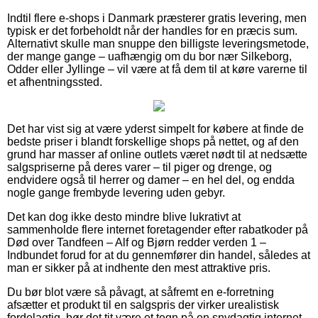
Indtil flere e-shops i Danmark præsterer gratis levering, men
typisk er det forbeholdt når der handles for en præcis sum.
Alternativt skulle man snuppe den billigste leveringsmetode,
der mange gange – uafhængig om du bor nær Silkeborg,
Odder eller Jyllinge – vil være at få dem til at køre varerne til
et afhentningssted.
Det har vist sig at være yderst simpelt for købere at finde de
bedste priser i blandt forskellige shops på nettet, og af den
grund har masser af online outlets været nødt til at nedsætte
salgspriserne på deres varer – til piger og drenge, og
endvidere også til herrer og damer – en hel del, og endda
nogle gange frembyde levering uden gebyr.
Det kan dog ikke desto mindre blive lukrativt at
sammenholde flere internet foretagender efter rabatkoder på
Død over Tandfeen – Alf og Bjørn redder verden 1 –
Indbundet forud for at du gennemfører din handel, således at
man er sikker på at indhente den mest attraktive pris.
Du bør blot være så påvagt, at såfremt en e-forretning
afsætter et produkt til en salgspris der virker urealistisk
fordelagtig, bør det tit være et tegn på en snydagtig internet