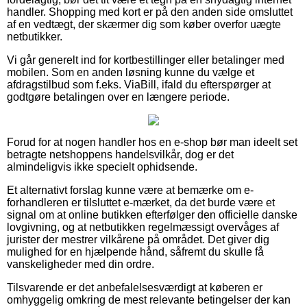
handler. Shopping med kort er på den anden side omsluttet
af en vedtægt, der skærmer dig som køber overfor uægte
netbutikker.
Vi går generelt ind for kortbestillinger eller betalinger med
mobilen. Som en anden løsning kunne du vælge et
afdragstilbud som f.eks. ViaBill, ifald du efterspørger at
godtgøre betalingen over en længere periode.
Forud for at nogen handler hos en e-shop bør man ideelt set
betragte netshoppens handelsvilkår, dog er det
almindeligvis ikke specielt ophidsende.
Et alternativt forslag kunne være at bemærke om e-
forhandleren er tilsluttet e-mærket, da det burde være et
signal om at online butikken efterfølger den officielle danske
lovgivning, og at netbutikken regelmæssigt overvåges af
jurister der mestrer vilkårene på området. Det giver dig
mulighed for en hjælpende hånd, såfremt du skulle få
vanskeligheder med din ordre.
Tilsvarende er det anbefalelsesværdigt at køberen er
omhyggelig omkring de mest relevante betingelser der kan