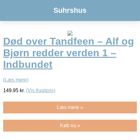
Suhrshus
Død over Tandfeen – Alf og
Bjørn redder verden 1 –
Indbundet
(Læs mere)
149.95
kr.
(Vis fragtpris)
Læs mere »
Køb nu »