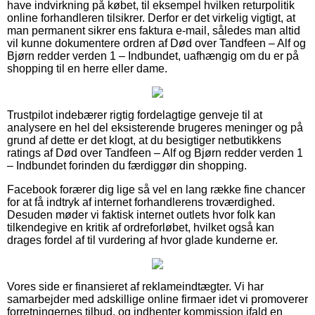
have indvirkning på købet, til eksempel hvilken returpolitik
online forhandleren tilsikrer. Derfor er det virkelig vigtigt, at
man permanent sikrer ens faktura e-mail, således man altid
vil kunne dokumentere ordren af Død over Tandfeen – Alf og
Bjørn redder verden 1 – Indbundet, uafhængig om du er på
shopping til en herre eller dame.
Trustpilot indebærer rigtig fordelagtige genveje til at
analysere en hel del eksisterende brugeres meninger og på
grund af dette er det klogt, at du besigtiger netbutikkens
ratings af Død over Tandfeen – Alf og Bjørn redder verden 1
– Indbundet forinden du færdiggør din shopping.
Facebook forærer dig lige så vel en lang række fine chancer
for at få indtryk af internet forhandlerens troværdighed.
Desuden møder vi faktisk internet outlets hvor folk kan
tilkendegive en kritik af ordreforløbet, hvilket også kan
drages fordel af til vurdering af hvor glade kunderne er.
Vores side er finansieret af reklameindtægter. Vi har
samarbejder med adskillige online firmaer idet vi promoverer
forretningernes tilbud, og indhenter kommission ifald en