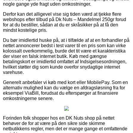
nogle gange yde fragt uden omkostninger.
Derfor kan det alligevel vise sig tiden værd at tjekke flere
webshops efter tilbud på Dk Nuts – Mandelmel 250gr forud
for at du bestiller, sådan at du er skråsikker på at få den
mindst kostelige pris.
Du bør imidlertid huske på, at i tilfælde af at en forhandler på
nettet annoncerer bedst i test varer til en pris som kan virke
kolossalt overkommelig, burde det tit være et karakteristika
der viser en falsk internet butik. Køb med gængse
betalingskort er imidlertid omfattet af Indsigelsesordningen,
hvilket støtter dig som kunde overfor snydagtige internet
varehuse.
Generelt anbefaler vi køb med kort eller MobilePay. Som en
alternativ mulighed kan du vælge en afdragsløsning fra for
eksempel ViaBill, forudsat du efterspørger at finansiere
omkostningerne senere.
Forinden folk shopper hos en DK Nuts shop på nettet
behøver de for at være på den sikre side skimme
netbutikkens regler, men det er mange gange et omfattende