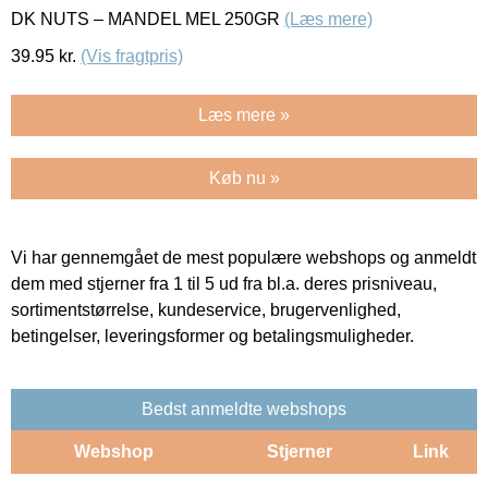
DK NUTS – MANDEL MEL 250GR
(Læs mere)
39.95
kr.
(Vis fragtpris)
Læs mere »
Køb nu »
Vi har gennemgået de mest populære webshops og anmeldt
dem med stjerner fra 1 til 5 ud fra bl.a. deres prisniveau,
sortimentstørrelse, kundeservice, brugervenlighed,
betingelser, leveringsformer og betalingsmuligheder.
Bedst anmeldte webshops
Webshop
Stjerner
Link