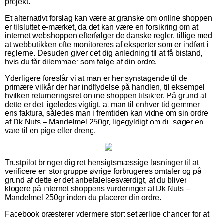
projekt.
Et alternativt forslag kan være at granske om online shoppen
er tilsluttet e-mærket, da det kan være en forsikring om at
internet webshoppen efterfølger de danske regler, tillige med
at webbutikken ofte monitoreres af eksperter som er indført i
reglerne. Desuden giver det dig anledning til at få bistand,
hvis du får dilemmaer som følge af din ordre.
Yderligere foreslår vi at man er hensynstagende til de
primære vilkår der har indflydelse på handlen, til eksempel
hvilken returneringsret online shoppen tilsikrer. På grund af
dette er det ligeledes vigtigt, at man til enhver tid gemmer
ens faktura, således man i fremtiden kan vidne om sin ordre
af Dk Nuts – Mandelmel 250gr, ligegyldigt om du søger en
vare til en pige eller dreng.
Trustpilot bringer dig ret hensigtsmæssige løsninger til at
verificere en stor gruppe øvrige forbrugeres omtaler og på
grund af dette er det anbefalelsesværdigt, at du bliver
klogere på internet shoppens vurderinger af Dk Nuts –
Mandelmel 250gr inden du placerer din ordre.
Facebook præsterer ydermere stort set ærlige chancer for at