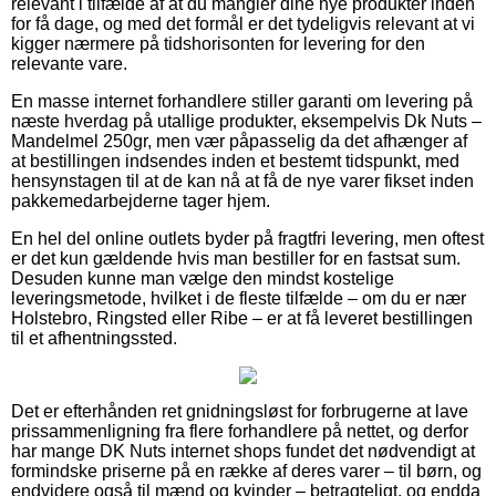
relevant i tilfælde af at du mangler dine nye produkter inden
for få dage, og med det formål er det tydeligvis relevant at vi
kigger nærmere på tidshorisonten for levering for den
relevante vare.
En masse internet forhandlere stiller garanti om levering på
næste hverdag på utallige produkter, eksempelvis Dk Nuts –
Mandelmel 250gr, men vær påpasselig da det afhænger af
at bestillingen indsendes inden et bestemt tidspunkt, med
hensynstagen til at de kan nå at få de nye varer fikset inden
pakkemedarbejderne tager hjem.
En hel del online outlets byder på fragtfri levering, men oftest
er det kun gældende hvis man bestiller for en fastsat sum.
Desuden kunne man vælge den mindst kostelige
leveringsmetode, hvilket i de fleste tilfælde – om du er nær
Holstebro, Ringsted eller Ribe – er at få leveret bestillingen
til et afhentningssted.
Det er efterhånden ret gnidningsløst for forbrugerne at lave
prissammenligning fra flere forhandlere på nettet, og derfor
har mange DK Nuts internet shops fundet det nødvendigt at
formindske priserne på en række af deres varer – til børn, og
endvidere også til mænd og kvinder – betragteligt, og endda