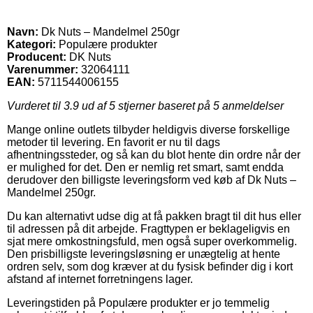
Navn:
Dk Nuts – Mandelmel 250gr
Kategori:
Populære produkter
Producent:
DK Nuts
Varenummer:
32064111
EAN:
5711544006155
Vurderet til
3.9
ud af 5 stjerner baseret på
5
anmeldelser
Mange online outlets tilbyder heldigvis diverse forskellige
metoder til levering. En favorit er nu til dags
afhentningssteder, og så kan du blot hente din ordre når der
er mulighed for det. Den er nemlig ret smart, samt endda
derudover den billigste leveringsform ved køb af Dk Nuts –
Mandelmel 250gr.
Du kan alternativt udse dig at få pakken bragt til dit hus eller
til adressen på dit arbejde. Fragttypen er beklageligvis en
sjat mere omkostningsfuld, men også super overkommelig.
Den prisbilligste leveringsløsning er unægtelig at hente
ordren selv, som dog kræver at du fysisk befinder dig i kort
afstand af internet forretningens lager.
Leveringstiden på Populære produkter er jo temmelig