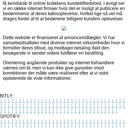
få kendskab til online butikkens kundetilfredshed. I øvrigt ser
vi en række internet firmaer hvor det er muligt at publicere en
bedømmelse af deres købsoplevelse, hvilket lige så vel må
drages fordel af til at bedømme tidligere kunders oplevelser.
Dette website er finansieret af annonceindtægter. Vi har
samarbejdsaftaler med diverse internet virksomheder hvor vi
formidler deres tilbud, og modtager betaling ifald den
besøgende vi sender videre fuldfører en bestilling.
Orientering angående produkter og internet forhandlere
værnes om tit, men vi kan ikke give garantier imod
korrektioner der måtte være realiseret efter at vi sidst
opdaterede de viste informationer.
BITLY:
1
1
1
1
1
1
1
1
1
1
1
1
1
1
1
1
1
1
1
1
1
1
1
1
1
1
1
1
1
1
1
1
1
1
1
1
1
1
1
1
1
1
1
1
1
1
1
1
1
1
1
1
1
1
1
1
1
1
1
1
1
1
1
1
1
1
1
1
1
1
1
1
1
1
1
1
1
1
1
1
1
1
1
1
1
1
1
1
1
1
1
1
1
1
1
1
1
1
1
1
SPOTIFY:
1
1
1
1
1
1
1
1
1
1
1
1
1
1
1
1
1
1
1
1
1
1
1
1
1
1
1
1
1
1
1
1
1
1
1
1
1
1
1
1
1
1
1
1
1
1
1
1
1
1
1
1
1
1
1
1
1
1
1
1
1
1
1
1
1
1
1
1