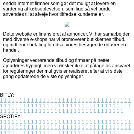
endda internet firmaer som gør det muligt at levere en
vurdering af købsoplevelsen, som lige så vel burde
anvendes til at afveje hvor tilfredse kunderne er.
Dette website er finansieret af annoncer. Vi har samarbejder
med diverse e-shops når vi promoverer butikkernes tilbud,
og indtjener betaling forudsat vores besøgende udfører en
handel.
Oplysninger vedrørende tilbud og firmaer på nettet
ajourføres hyppigt, men vi ønsker ikke at påtage os ansvaret
for reguleringer der muligvis er realiseret efter at vi sidste
gang opdaterede de viste oplysninger.
BITLY:
1
1
1
1
1
1
1
1
1
1
1
1
1
1
1
1
1
1
1
1
1
1
1
1
1
1
1
1
1
1
1
1
1
1
1
1
1
1
1
1
1
1
1
1
1
1
1
1
1
1
1
1
1
1
1
1
1
1
1
1
1
1
1
1
1
1
1
1
1
1
1
1
1
1
1
1
1
1
1
1
1
1
1
1
1
1
1
1
1
1
1
1
1
1
1
1
1
1
1
1
SPOTIFY:
1
1
1
1
1
1
1
1
1
1
1
1
1
1
1
1
1
1
1
1
1
1
1
1
1
1
1
1
1
1
1
1
1
1
1
1
1
1
1
1
1
1
1
1
1
1
1
1
1
1
1
1
1
1
1
1
1
1
1
1
1
1
1
1
1
1
1
1
1
1
1
1
1
1
1
1
1
1
1
1
1
1
1
1
1
1
1
1
1
1
1
1
1
1
1
1
1
1
1
1