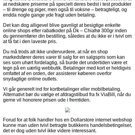
at nedskære priserne på specielt deres bedst i test produkter
– til drenge og piger, men også til voksne – betragteligt, og
endda nogle gange yde fragt uden betaling.
Det kan dog alligevel blive gavnligt at besigtige enkelte
online shops efter rabatkoder på Dk – Chiafrø 300gr inden
du gennemfører din bestilling, således at du ikke er i tvivl om
at få fat i den laveste pris.
Du må trods alt ikke undervurdere, at når en shop
markedsfører deres varer til salg for en salgspris som kan
ses som uhørt fordelagtig, så burde det undertiden være et
tegn på en uærlig webbutik. Betalinger med kort er heldigvis
omfattet af en orden, der assisterer køberen overfor
snydagtige online outlets.
Vi går generelt ind for kortbetalinger eller mobilbetaling.
Alternativt bør du vælge et afdragstilbud fra fx ViaBill, når du
gerne vil honorere prisen ude i fremtiden.
Forud for at folk handler hos en Dollarstore internet webshop
kunne man uden tvivl betragte butikkens handelsbetingelser,
det er dog uden tvivl ikke videre interessant.