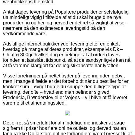
webbutikkens hjemsted.
Antal dages levering på Populære produkter er selvfølgelig
ualmindeligt vigtig i tilfælde af at du skal bruge dine nye
produkter nu og her, og herved er det ret så vigtigt at vi ser
nærmere på den estimerede leveringstid på den
vedkommende vare.
Adskillige internet butikker yder levering efter en enkelt
hverdag på mange af deres produkter, eksempelvis Dk –
Chiafrø 300gr, hvilket dog er betinget af at ordren laves
forinden et fastslået tidspunkt, så at de sandsynligvis kan nå
at få varerne klargjort før de logistikansatte har fyraften.
Visse forretninger på nettet byder på levering uden gebyr,
men i mange tilfælde er det forbeholdt når du bestiller for en
konkret sum. I øvrigt burde du snuppe den billigste type af
levering, der ofte – hvad end man befinder sig ved
Fredericia, Brønderslev eller Vojens – vil blive at få leveret
varerne til et afhentningssted.
Det er ret så smertefrit for almindelige mennesker at søge
sig frem til priser hos flere online outlets, og derved har en
lang række Dollarstore online forhandlere været presset til at