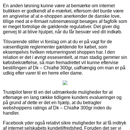
En anden løsning kunne være at bemærke om internet
butikken er godkendt af e-mærket, eftersom det burde være
en angivelse af at e-shoppen anerkender de danske love,
tillige med at e-firmaet rutinemæssigt besøges af fagfolk som
er meget fortrolige de gældende regulativer. Det giver dig
genvej til at blive hjulpet, når du får besvær ved dit indkøb.
Tilsvarende stiller vi forslag om at du er på vagt for de
væsentligste reglementer gældende for købet, som
eksempelvis hvilken returneringsret shoppen har. I den
relation er det i øvrigt essesentielt, at man stadig gemmer sin
købsbekræftelse, så man fremadrettet vil kunne eftervise
bestillingen af Dk – Chiafrø 300gr, uafhængig om man er på
udkig efter varer til en herre eller dame.
Trustpilot fører til en del udmærkede muligheder for at
eftersøge en lang række tidligere kunders evalueringer og
på grund af dette er det en hjælp, at du betragter
webshoppens ratings af Dk – Chiafrø 300gr inden du
handler.
Facebook yder også relativt sikre muligheder for at få indtryk
af internet selskabets kundetilfredshed. Foruden det ser vi