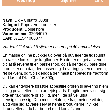
Webshop
Stjerner
Link
Navn:
Dk – Chiafrø 300gr
Kategori:
Populære produkter
Producent:
Dollarstore
Varenummer:
32064079
EAN:
5711544006377
Vurderet til
4
ud af 5 stjerner baseret på
40
anmeldelser
En masse online butikker udlover på nuværende tidspunkt
en række forskellige fragtformer. En der er meget anvendt er
p.t. at få leveret til en pakkeshop, og så henter du bare dine
produkter den dag der passer dig. Leveringstypen er nemlig
ret bekvem, og typisk endda den mest prisbevidste fragtform
ved køb af Dk – Chiafrø 300gr.
Du kan endvidere forsøge at bestille ordren til levering hjem
til dig privat eller til din arbejdsplads. Fragtformen viser sig
ofte en tak mindre prisbillig, men lige så vel ultra
hensigtsmæssig. Den mest betalelige fragtmetode vil dog
altid vise sig at være selv at hente produkterne, hvilket
forudsætter at du har bopæl med kort afstand til