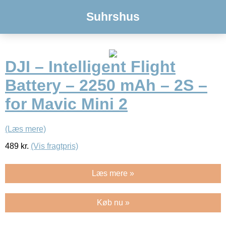
Suhrshus
DJI – Intelligent Flight
Battery – 2250 mAh – 2S –
for Mavic Mini 2
(Læs mere)
489
kr.
(Vis fragtpris)
Læs mere »
Køb nu »