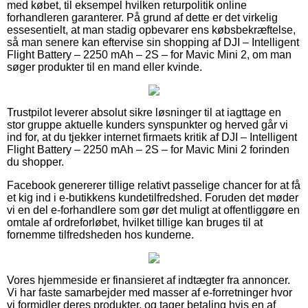
med købet, til eksempel hvilken returpolitik online
forhandleren garanterer. På grund af dette er det virkelig
essesentielt, at man stadig opbevarer ens købsbekræftelse,
så man senere kan eftervise sin shopping af DJI – Intelligent
Flight Battery – 2250 mAh – 2S – for Mavic Mini 2, om man
søger produkter til en mand eller kvinde.
Trustpilot leverer absolut sikre løsninger til at iagttage en
stor gruppe aktuelle kunders synspunkter og herved går vi
ind for, at du tjekker internet firmaets kritik af DJI – Intelligent
Flight Battery – 2250 mAh – 2S – for Mavic Mini 2 forinden
du shopper.
Facebook genererer tillige relativt passelige chancer for at få
et kig ind i e-butikkens kundetilfredshed. Foruden det møder
vi en del e-forhandlere som gør det muligt at offentliggøre en
omtale af ordreforløbet, hvilket tillige kan bruges til at
fornemme tilfredsheden hos kunderne.
Vores hjemmeside er finansieret af indtægter fra annoncer.
Vi har faste samarbejder med masser af e-forretninger hvor
vi formidler deres produkter, og tager betaling hvis en af