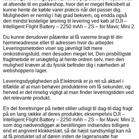
at afsende til en pakkeshop, hvor det er meget fleksibelt at
kunne hente de købte varer præcis når det passer dig.
Muligheden er nemlig i høj grad bekvem, og endda også
den mindst kostelige løsning til levering ved køb af DJI –
Intelligent Flight Battery – 2250 mAh – 2S – for Mavic Mini 2.
Du kunne derudover påtænke at få varerne bragt til din
hjemmeadresse eller til adressen hvor du arbejder.
Leveringsmetoden viser sig jævnligt lidt mere
omkostningsfuld, men desuden meget let. Den prisbilligste
fragtmetode er unægtelig at hente ordren selv, men den
mulighed kræver at du fysisk befinder dig i nærheden af
webshoppens lager.
Leveringsdygtigheden på Elektronik er jo ret så aktuel i
tilfælde af at man behøver produkterne om få sekunder, og
herved er det rimelig vigtigt at man finder leveringstiden ved
det relevante produkt.
En del forretninger på nettet stiller udsigt til dag-til-dag fragt
på en lang række af deres produkter, eksempelvis DJI –
Intelligent Flight Battery – 2250 mAh – 2S – for Mavic Mini 2,
som dog nødvendiggør at bestillingen indsendes tidligere
end et angivent klokkeslæt, så de højst sandsynligt kan nå
at få produktet ud af døren inden de lageransatte har