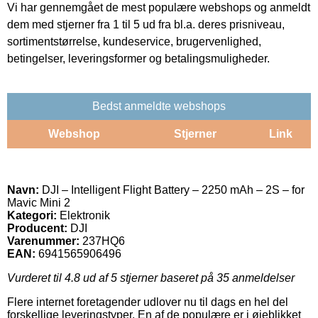
Vi har gennemgået de mest populære webshops og anmeldt
dem med stjerner fra 1 til 5 ud fra bl.a. deres prisniveau,
sortimentstørrelse, kundeservice, brugervenlighed,
betingelser, leveringsformer og betalingsmuligheder.
Bedst anmeldte webshops
Webshop
Stjerner
Link
Navn:
DJI – Intelligent Flight Battery – 2250 mAh – 2S – for
Mavic Mini 2
Kategori:
Elektronik
Producent:
DJI
Varenummer:
237HQ6
EAN:
6941565906496
Vurderet til
4.8
ud af 5 stjerner baseret på
35
anmeldelser
Flere internet foretagender udlover nu til dags en hel del
forskellige leveringstyper. En af de populære er i øjeblikket