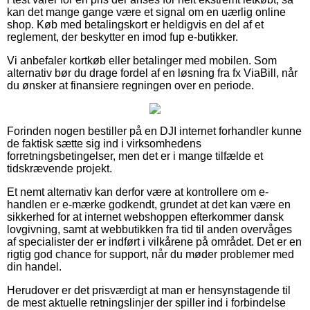
kan det mange gange være et signal om en uærlig online
shop. Køb med betalingskort er heldigvis en del af et
reglement, der beskytter en imod fup e-butikker.
Vi anbefaler kortkøb eller betalinger med mobilen. Som
alternativ bør du drage fordel af en løsning fra fx ViaBill, når
du ønsker at finansiere regningen over en periode.
Forinden nogen bestiller på en DJI internet forhandler kunne
de faktisk sætte sig ind i virksomhedens
forretningsbetingelser, men det er i mange tilfælde et
tidskrævende projekt.
Et nemt alternativ kan derfor være at kontrollere om e-
handlen er e-mærke godkendt, grundet at det kan være en
sikkerhed for at internet webshoppen efterkommer dansk
lovgivning, samt at webbutikken fra tid til anden overvåges
af specialister der er indført i vilkårene på området. Det er en
rigtig god chance for support, når du møder problemer med
din handel.
Herudover er det prisværdigt at man er hensynstagende til
de mest aktuelle retningslinjer der spiller ind i forbindelse