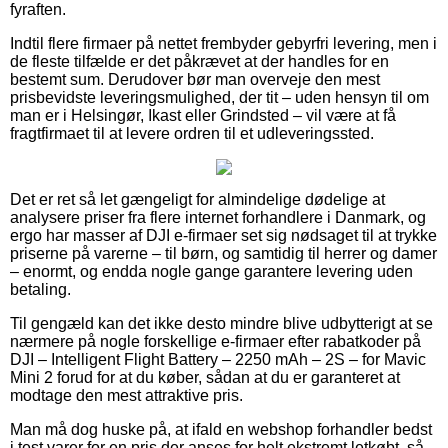
fyraften.
Indtil flere firmaer på nettet frembyder gebyrfri levering, men i
de fleste tilfælde er det påkrævet at der handles for en
bestemt sum. Derudover bør man overveje den mest
prisbevidste leveringsmulighed, der tit – uden hensyn til om
man er i Helsingør, Ikast eller Grindsted – vil være at få
fragtfirmaet til at levere ordren til et udleveringssted.
Det er ret så let gængeligt for almindelige dødelige at
analysere priser fra flere internet forhandlere i Danmark, og
ergo har masser af DJI e-firmaer set sig nødsaget til at trykke
priserne på varerne – til børn, og samtidig til herrer og damer
– enormt, og endda nogle gange garantere levering uden
betaling.
Til gengæld kan det ikke desto mindre blive udbytterigt at se
nærmere på nogle forskellige e-firmaer efter rabatkoder på
DJI – Intelligent Flight Battery – 2250 mAh – 2S – for Mavic
Mini 2 forud for at du køber, sådan at du er garanteret at
modtage den mest attraktive pris.
Man må dog huske på, at ifald en webshop forhandler bedst
i test varer for en pris der anses for helt ekstremt letkøbt, så