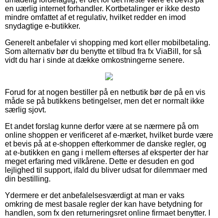
en uærlig internet forhandler. Kortbetalinger er ikke desto
mindre omfattet af et regulativ, hvilket redder en imod
snydagtige e-butikker.
Generelt anbefaler vi shopping med kort eller mobilbetaling.
Som alternativ bør du benytte et tilbud fra fx ViaBill, for så
vidt du har i sinde at dække omkostningerne senere.
Forud for at nogen bestiller på en netbutik bør de på en vis
måde se på butikkens betingelser, men det er normalt ikke
særlig sjovt.
Et andet forslag kunne derfor være at se nærmere på om
online shoppen er verificeret af e-mærket, hvilket burde være
et bevis på at e-shoppen efterkommer de danske regler, og
at e-butikken en gang i mellem efterses af eksperter der har
meget erfaring med vilkårene. Dette er desuden en god
lejlighed til support, ifald du bliver udsat for dilemmaer med
din bestilling.
Ydermere er det anbefalelsesværdigt at man er vaks
omkring de mest basale regler der kan have betydning for
handlen, som fx den returneringsret online firmaet benytter. I