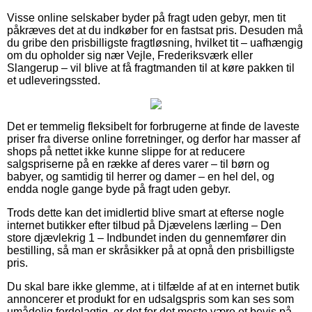
Visse online selskaber byder på fragt uden gebyr, men tit
påkræves det at du indkøber for en fastsat pris. Desuden må
du gribe den prisbilligste fragtløsning, hvilket tit – uafhængig
om du opholder sig nær Vejle, Frederiksværk eller
Slangerup – vil blive at få fragtmanden til at køre pakken til
et udleveringssted.
Det er temmelig fleksibelt for forbrugerne at finde de laveste
priser fra diverse online forretninger, og derfor har masser af
shops på nettet ikke kunne slippe for at reducere
salgspriserne på en række af deres varer – til børn og
babyer, og samtidig til herrer og damer – en hel del, og
endda nogle gange byde på fragt uden gebyr.
Trods dette kan det imidlertid blive smart at efterse nogle
internet butikker efter tilbud på Djævelens lærling – Den
store djævlekrig 1 – Indbundet inden du gennemfører din
bestilling, så man er skråsikker på at opnå den prisbilligste
pris.
Du skal bare ikke glemme, at i tilfælde af at en internet butik
annoncerer et produkt for en udsalgspris som kan ses som
umådelig fordelagtig, er det for det meste være et bevis på