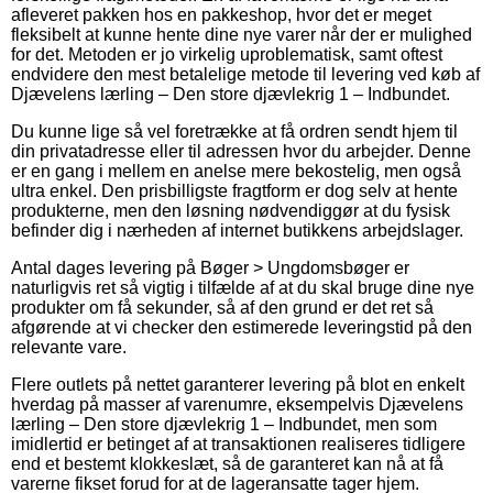
afleveret pakken hos en pakkeshop, hvor det er meget
fleksibelt at kunne hente dine nye varer når der er mulighed
for det. Metoden er jo virkelig uproblematisk, samt oftest
endvidere den mest betalelige metode til levering ved køb af
Djævelens lærling – Den store djævlekrig 1 – Indbundet.
Du kunne lige så vel foretrække at få ordren sendt hjem til
din privatadresse eller til adressen hvor du arbejder. Denne
er en gang i mellem en anelse mere bekostelig, men også
ultra enkel. Den prisbilligste fragtform er dog selv at hente
produkterne, men den løsning nødvendiggør at du fysisk
befinder dig i nærheden af internet butikkens arbejdslager.
Antal dages levering på Bøger > Ungdomsbøger er
naturligvis ret så vigtig i tilfælde af at du skal bruge dine nye
produkter om få sekunder, så af den grund er det ret så
afgørende at vi checker den estimerede leveringstid på den
relevante vare.
Flere outlets på nettet garanterer levering på blot en enkelt
hverdag på masser af varenumre, eksempelvis Djævelens
lærling – Den store djævlekrig 1 – Indbundet, men som
imidlertid er betinget af at transaktionen realiseres tidligere
end et bestemt klokkeslæt, så de garanteret kan nå at få
varerne fikset forud for at de lageransatte tager hjem.