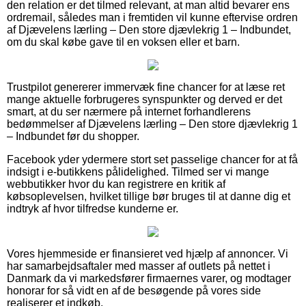
den relation er det tilmed relevant, at man altid bevarer ens
ordremail, således man i fremtiden vil kunne eftervise ordren
af Djævelens lærling – Den store djævlekrig 1 – Indbundet,
om du skal købe gave til en voksen eller et barn.
Trustpilot genererer immervæk fine chancer for at læse ret
mange aktuelle forbrugeres synspunkter og derved er det
smart, at du ser nærmere på internet forhandlerens
bedømmelser af Djævelens lærling – Den store djævlekrig 1
– Indbundet før du shopper.
Facebook yder ydermere stort set passelige chancer for at få
indsigt i e-butikkens pålidelighed. Tilmed ser vi mange
webbutikker hvor du kan registrere en kritik af
købsoplevelsen, hvilket tillige bør bruges til at danne dig et
indtryk af hvor tilfredse kunderne er.
Vores hjemmeside er finansieret ved hjælp af annoncer. Vi
har samarbejdsaftaler med masser af outlets på nettet i
Danmark da vi markedsfører firmaernes varer, og modtager
honorar for så vidt en af de besøgende på vores side
realiserer et indkøb.