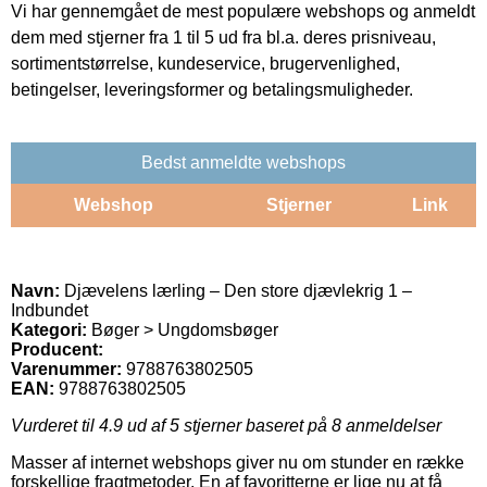
Vi har gennemgået de mest populære webshops og anmeldt
dem med stjerner fra 1 til 5 ud fra bl.a. deres prisniveau,
sortimentstørrelse, kundeservice, brugervenlighed,
betingelser, leveringsformer og betalingsmuligheder.
Bedst anmeldte webshops
Webshop
Stjerner
Link
Navn:
Djævelens lærling – Den store djævlekrig 1 –
Indbundet
Kategori:
Bøger > Ungdomsbøger
Producent:
Varenummer:
9788763802505
EAN:
9788763802505
Vurderet til
4.9
ud af 5 stjerner baseret på
8
anmeldelser
Masser af internet webshops giver nu om stunder en række
forskellige fragtmetoder. En af favoritterne er lige nu at få