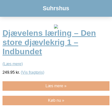
Suhrshus
Djævelens lærling – Den
store djævlekrig 1 –
Indbundet
(Læs mere)
249.95
kr.
(Vis fragtpris)
Læs mere »
Køb nu »