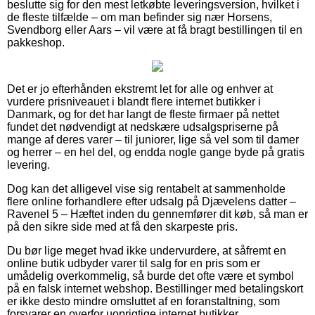
beslutte sig for den mest letkøbte leveringsversion, hvilket i
de fleste tilfælde – om man befinder sig nær Horsens,
Svendborg eller Aars – vil være at få bragt bestillingen til en
pakkeshop.
Det er jo efterhånden ekstremt let for alle og enhver at
vurdere prisniveauet i blandt flere internet butikker i
Danmark, og for det har langt de fleste firmaer på nettet
fundet det nødvendigt at nedskære udsalgspriserne på
mange af deres varer – til juniorer, lige så vel som til damer
og herrer – en hel del, og endda nogle gange byde på gratis
levering.
Dog kan det alligevel vise sig rentabelt at sammenholde
flere online forhandlere efter udsalg på Djævelens datter –
Ravenel 5 – Hæftet inden du gennemfører dit køb, så man er
på den sikre side med at få den skarpeste pris.
Du bør lige meget hvad ikke undervurdere, at såfremt en
online butik udbyder varer til salg for en pris som er
umådelig overkommelig, så burde det ofte være et symbol
på en falsk internet webshop. Bestillinger med betalingskort
er ikke desto mindre omsluttet af en foranstaltning, som
forsvarer en overfor uoprigtige internet butikker.