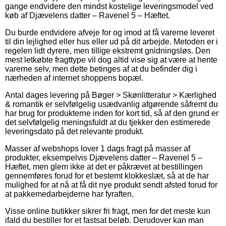
gange endvidere den mindst kostelige leveringsmodel ved
køb af Djævelens datter – Ravenel 5 – Hæftet.
Du burde endvidere afveje for og imod at få varerne leveret
til din lejlighed eller hus eller ud på dit arbejde. Metoden er i
regelen lidt dyrere, men tillige ekstremt gnidningsløs. Den
mest letkøbte fragttype vil dog altid vise sig at være at hente
varerne selv, men dette betinges af at du befinder dig i
nærheden af internet shoppens bopæl.
Antal dages levering på Bøger > Skønlitteratur > Kærlighed
& romantik er selvfølgelig usædvanlig afgørende såfremt du
har brug for produkterne inden for kort tid, så af den grund er
det selvfølgelig meningsfuldt at du tjekker den estimerede
leveringsdato på det relevante produkt.
Masser af webshops lover 1 dags fragt på masser af
produkter, eksempelvis Djævelens datter – Ravenel 5 –
Hæftet, men glem ikke at det er påkrævet at bestillingen
gennemføres forud for et bestemt klokkeslæt, så at de har
mulighed for at nå at få dit nye produkt sendt afsted forud for
at pakkemedarbejderne har fyraften.
Visse online butikker sikrer fri fragt, men for det meste kun
ifald du bestiller for et fastsat beløb. Derudover kan man