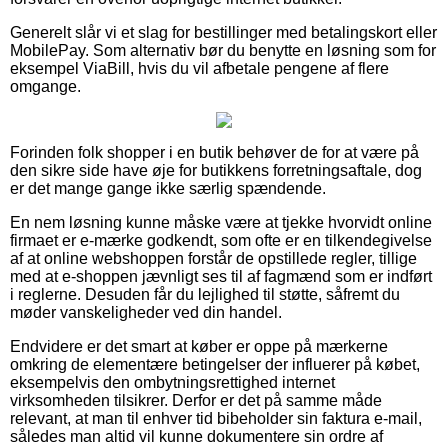
Generelt slår vi et slag for bestillinger med betalingskort eller
MobilePay. Som alternativ bør du benytte en løsning som for
eksempel ViaBill, hvis du vil afbetale pengene af flere
omgange.
Forinden folk shopper i en butik behøver de for at være på
den sikre side have øje for butikkens forretningsaftale, dog
er det mange gange ikke særlig spændende.
En nem løsning kunne måske være at tjekke hvorvidt online
firmaet er e-mærke godkendt, som ofte er en tilkendegivelse
af at online webshoppen forstår de opstillede regler, tillige
med at e-shoppen jævnligt ses til af fagmænd som er indført
i reglerne. Desuden får du lejlighed til støtte, såfremt du
møder vanskeligheder ved din handel.
Endvidere er det smart at køber er oppe på mærkerne
omkring de elementære betingelser der influerer på købet,
eksempelvis den ombytningsrettighed internet
virksomheden tilsikrer. Derfor er det på samme måde
relevant, at man til enhver tid bibeholder sin faktura e-mail,
således man altid vil kunne dokumentere sin ordre af