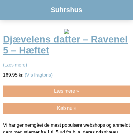
Suhrshus
Djævelens datter – Ravenel
5 – Hæftet
(Læs mere)
169.95
kr.
(Vis fragtpris)
Læs mere »
Køb nu »
Vi har gennemgået de mest populære webshops og anmeldt
dem med stjerner fra 1 til 5 ud fra bl.a. deres prisniveau,