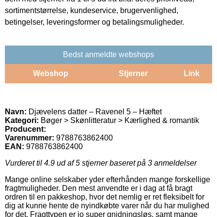
sortimentstørrelse, kundeservice, brugervenlighed,
betingelser, leveringsformer og betalingsmuligheder.
Bedst anmeldte webshops
Webshop
Stjerner
Link
Navn:
Djævelens datter – Ravenel 5 – Hæftet
Kategori:
Bøger > Skønlitteratur > Kærlighed & romantik
Producent:
Varenummer:
9788763862400
EAN:
9788763862400
Vurderet til
4.9
ud af 5 stjerner baseret på
3
anmeldelser
Mange online selskaber yder efterhånden mange forskellige
fragtmuligheder. Den mest anvendte er i dag at få bragt
ordren til en pakkeshop, hvor det nemlig er ret fleksibelt for
dig at kunne hente de nyindkøbte varer når du har mulighed
for det. Fragttypen er jo super gnidningsløs, samt mange