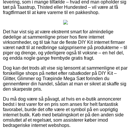
levering, som i mange tilfælde – hvad end man opholder sig
tæt på Taastrup, Thisted eller Hundested – vil være at få
fragtfirmaet til at køre varerne til en pakkeshop.
Det har vist sig at være ekstremt smart for almindelige
dødelige at sammenligne priser hos flere internet
virksomheder, og til tak har de fleste DIY Kit internet firmaer
været nødt til at nedbringe salgspriserne på produkterne – til
piger og drenge, og yderligere også til voksne – en hel del,
og endda nogle gange frembyde gratis fragt.
Dog kan det trods alt vise sig lønsomt at sammenligne et par
forskellige shops på nettet efter rabatkoder på DIY Kit –
Glitter, Glimmer og Træpinde Mega Sæt forinden du
gennemfører din handel, sådan at man er sikret at skaffe sig
den skarpeste pris.
Du må dog være så påvagt, at hvis en e-butik annoncerer
bedst i test varer for en pris som anses for helt fantastisk
favorabel, burde det ofte være et symbol på en uoprigtig
internet butik. Køb med betalingskort er på den anden side
omsluttet af et regelsæt, som assisterer køber imod
bedrageriske internet webshops.