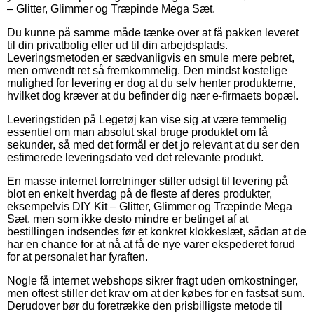
– Glitter, Glimmer og Træpinde Mega Sæt.
Du kunne på samme måde tænke over at få pakken leveret
til din privatbolig eller ud til din arbejdsplads.
Leveringsmetoden er sædvanligvis en smule mere pebret,
men omvendt ret så fremkommelig. Den mindst kostelige
mulighed for levering er dog at du selv henter produkterne,
hvilket dog kræver at du befinder dig nær e-firmaets bopæl.
Leveringstiden på Legetøj kan vise sig at være temmelig
essentiel om man absolut skal bruge produktet om få
sekunder, så med det formål er det jo relevant at du ser den
estimerede leveringsdato ved det relevante produkt.
En masse internet forretninger stiller udsigt til levering på
blot en enkelt hverdag på de fleste af deres produkter,
eksempelvis DIY Kit – Glitter, Glimmer og Træpinde Mega
Sæt, men som ikke desto mindre er betinget af at
bestillingen indsendes før et konkret klokkeslæt, sådan at de
har en chance for at nå at få de nye varer ekspederet forud
for at personalet har fyraften.
Nogle få internet webshops sikrer fragt uden omkostninger,
men oftest stiller det krav om at der købes for en fastsat sum.
Derudover bør du foretrække den prisbilligste metode til