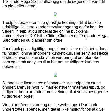
Træpinde Mega Sæt, uafhængig om du søger efter varer til
en pige eller dreng.
Trustpilot præsterer ultra gunstige løsninger til at beskue
adskillige tidligere kunders evalueringer og derfor kan det
være til hjælp, at du undersøger online butikkens
anmeldelser af DIY Kit – Glitter, Glimmer og Træpinde Mega
Sæt forinden du placerer din ordre.
Facebook giver dig tillige nogenlunde sikre muligheder for at
få indsigt i online shoppens kundefokus. Her ser vi en række
e-shops hvor du kan skrive en vurdering af ordreforløbet,
som også må udnyttes til at bedømme tidligere kunders
oplevelser.
Denne side finansieres af annoncer. Vi hjælper en stribe
online varehuse hvori vi markedsfører firmaernes tilbud, og
indtjener honorar under forudsætning af at vores besøgende
fuldfører en ordre.
Viden angående varer og online webshops i Danmark
understøttes løbende, men det er ikke muligt for os at give