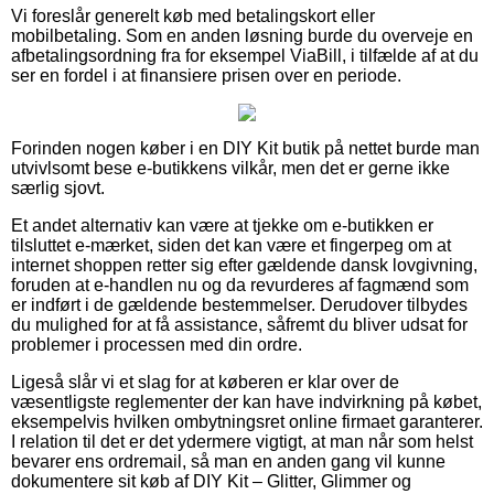
Vi foreslår generelt køb med betalingskort eller
mobilbetaling. Som en anden løsning burde du overveje en
afbetalingsordning fra for eksempel ViaBill, i tilfælde af at du
ser en fordel i at finansiere prisen over en periode.
Forinden nogen køber i en DIY Kit butik på nettet burde man
utvivlsomt bese e-butikkens vilkår, men det er gerne ikke
særlig sjovt.
Et andet alternativ kan være at tjekke om e-butikken er
tilsluttet e-mærket, siden det kan være et fingerpeg om at
internet shoppen retter sig efter gældende dansk lovgivning,
foruden at e-handlen nu og da revurderes af fagmænd som
er indført i de gældende bestemmelser. Derudover tilbydes
du mulighed for at få assistance, såfremt du bliver udsat for
problemer i processen med din ordre.
Ligeså slår vi et slag for at køberen er klar over de
væsentligste reglementer der kan have indvirkning på købet,
eksempelvis hvilken ombytningsret online firmaet garanterer.
I relation til det er det ydermere vigtigt, at man når som helst
bevarer ens ordremail, så man en anden gang vil kunne
dokumentere sit køb af DIY Kit – Glitter, Glimmer og