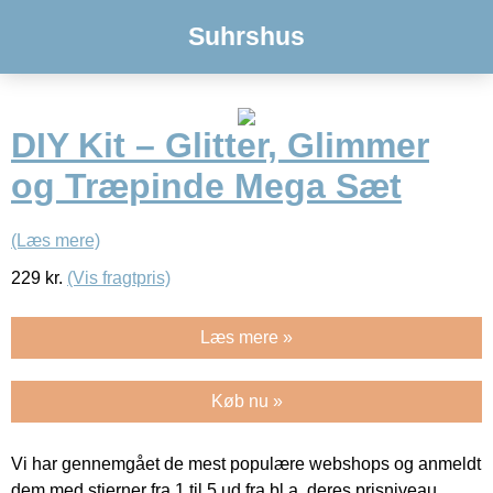
Suhrshus
DIY Kit – Glitter, Glimmer
og Træpinde Mega Sæt
(Læs mere)
229
kr.
(Vis fragtpris)
Læs mere »
Køb nu »
Vi har gennemgået de mest populære webshops og anmeldt
dem med stjerner fra 1 til 5 ud fra bl.a. deres prisniveau,