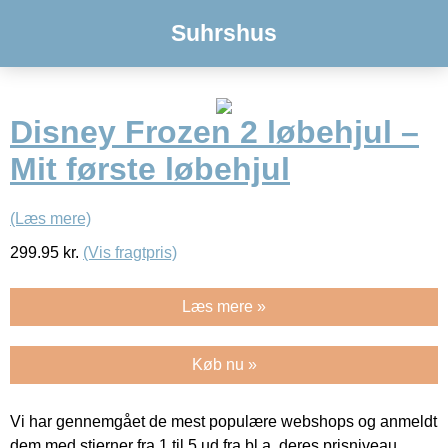
Suhrshus
Disney Frozen 2 løbehjul –
Mit første løbehjul
(Læs mere)
299.95
kr.
(Vis fragtpris)
Læs mere »
Køb nu »
Vi har gennemgået de mest populære webshops og anmeldt
dem med stjerner fra 1 til 5 ud fra bl.a. deres prisniveau,