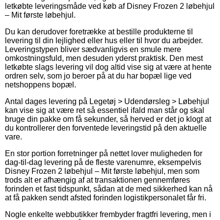
letkøbte leveringsmåde ved køb af Disney Frozen 2 løbehjul
– Mit første løbehjul.
Du kan derudover foretrække at bestille produkterne til
levering til din lejlighed eller hus eller til hvor du arbejder.
Leveringstypen bliver sædvanligvis en smule mere
omkostningsfuld, men desuden yderst praktisk. Den mest
letkøbte slags levering vil dog altid vise sig at være at hente
ordren selv, som jo beroer på at du har bopæl lige ved
netshoppens bopæl.
Antal dages levering på Legetøj > Udendørsleg > Løbehjul
kan vise sig at være ret så essentiel ifald man står og skal
bruge din pakke om få sekunder, så herved er det jo klogt at
du kontrollerer den forventede leveringstid på den aktuelle
vare.
En stor portion forretninger på nettet lover muligheden for
dag-til-dag levering på de fleste varenumre, eksempelvis
Disney Frozen 2 løbehjul – Mit første løbehjul, men som
trods alt er afhængig af at transaktionen gennemføres
forinden et fast tidspunkt, sådan at de med sikkerhed kan nå
at få pakken sendt afsted forinden logistikpersonalet får fri.
Nogle enkelte webbutikker frembyder fragtfri levering, men i