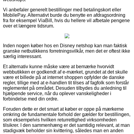
Vi anbefaler generelt bestillinger med betalingskort eller
MobilePay. Alternativt burde du benytte en afdragsordning
fra for eksempel ViaBill, hvis du hellere vil afbetale pengene
over et længere tidsrum.
Inden nogen køber hos en Disney netshop kan man faktisk
granske netbutikkens forretningsvilkår, men det er oftest ikke
særlig interessant.
Et alternativ kunne måske være at bemærke hvorvidt
webbutikken er godkendt af e-mærket, grundet at det skulle
være et billede på at internet shoppen opfylder de danske
regler, tillige med at e-handlen tit tilses af fagfolk som forstår
reglementet på området. Desuden tilbydes du anledning til
hjælpende service, når du oplever vanskeligheder i
forbindelse med din ordre.
Foruden dette er det smart at køber er oppe på mærkerne
omkring de fundamentale forhold der gælder for bestillingen,
som eksempelvis hvilken returrettighed virksomheden
tilsikrer. I den sammenhæng er det samtidig relevant, at man
stadigvæk beholder sin kvittering, således man en anden