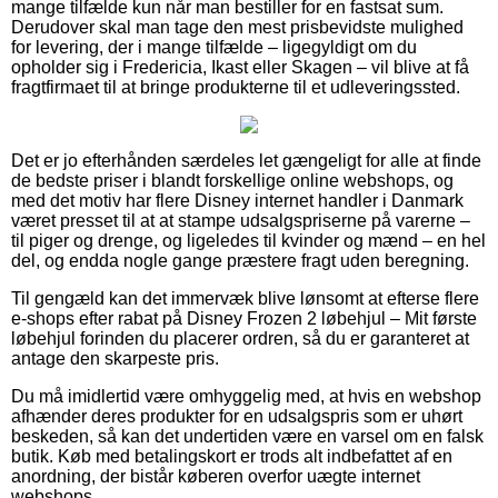
mange tilfælde kun når man bestiller for en fastsat sum.
Derudover skal man tage den mest prisbevidste mulighed
for levering, der i mange tilfælde – ligegyldigt om du
opholder sig i Fredericia, Ikast eller Skagen – vil blive at få
fragtfirmaet til at bringe produkterne til et udleveringssted.
Det er jo efterhånden særdeles let gængeligt for alle at finde
de bedste priser i blandt forskellige online webshops, og
med det motiv har flere Disney internet handler i Danmark
været presset til at at stampe udsalgspriserne på varerne –
til piger og drenge, og ligeledes til kvinder og mænd – en hel
del, og endda nogle gange præstere fragt uden beregning.
Til gengæld kan det immervæk blive lønsomt at efterse flere
e-shops efter rabat på Disney Frozen 2 løbehjul – Mit første
løbehjul forinden du placerer ordren, så du er garanteret at
antage den skarpeste pris.
Du må imidlertid være omhyggelig med, at hvis en webshop
afhænder deres produkter for en udsalgspris som er uhørt
beskeden, så kan det undertiden være en varsel om en falsk
butik. Køb med betalingskort er trods alt indbefattet af en
anordning, der bistår køberen overfor uægte internet
webshops.