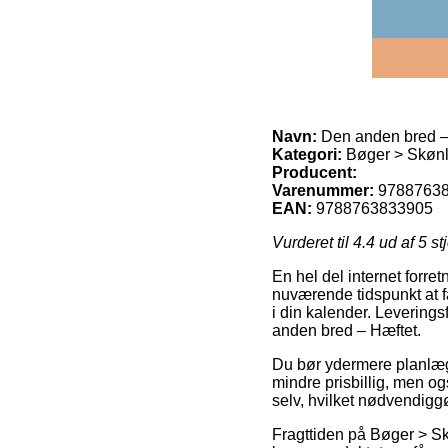
Navn:
Den anden bred –
Kategori:
Bøger > Skønlit
Producent:
Varenummer:
9788763
EAN:
9788763833905
Vurderet til
4.4
ud af 5 st
En hel del internet forret
nuværende tidspunkt at få
i din kalender. Leveringsf
anden bred – Hæftet.
Du bør ydermere planlægge
mindre prisbillig, men og
selv, hvilket nødvendigg
Fragttiden på Bøger > Skø