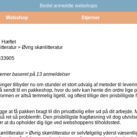
Bedst anmeldte webshops
Webshop
Stjerner
 Hæftet
teratur > Øvrig skønlitteratur
833905
jerner baseret på
13
anmeldelser
ninger tilbyder nu om stunder et stort udvalg af metoder til leverin
 sendt til en pakkeshop, hvor du selv kan hente din ordre lige 
ormen er altså temmelig ligetil, og oftest tillige den prisbilligst
 at få pakken bragt til din privatbolig eller ud på dit arbejde.
så ret så problemfri. Den prisbilligste fragtløsning vil dog utviv
ør at du opholder dig lige ved webshoppens tilholdssted.
nlitteratur > Øvrig skønlitteratur er selvfølgelig yderst væsentl