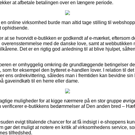
rækker at afbetale betalingen over en længere periode.
å en online virksomhed burde man altid tage stilling til webshopp
lt ophidsende.
 at se hvorvidt e-butikken er godkendt af e-mærket, eftersom de
er i overensstemmelse med de danske love, samt at webbutikken
lkårene. Det er en rigtig god anledning til at blive hjulpet, såf
t køberen er omhyggelig omkring de grundlæggende betingelser de
som for eksempel den bytteret e-handlen lover. I relation til det 
er ens ordrekvittering, således man i fremtiden kan bevidne sin
på gaveindkøb til en herre eller dame.
elagtige muligheder for at kigge nærmere på en stor gruppe øvrig
 du verificerer e-butikkens bedømmelser af Den anden bred – Hæf
uden evigt tiltalende chancer for at få indsigt i e-shoppens kun
ør det muligt at notere en kritik af virksomhedens service, s
ernes tilfredshed.