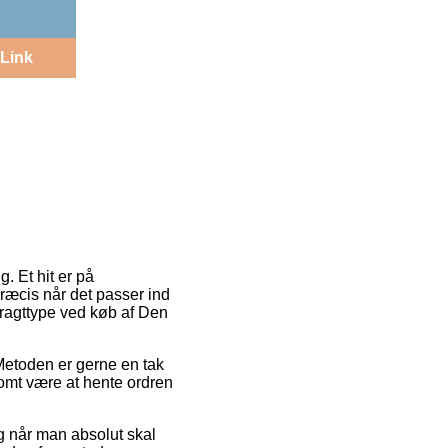
Link
g. Et hit er på
præcis når det passer ind
e fragttype ved køb af Den
 Metoden er gerne en tak
lsomt være at hente ordren
ig når man absolut skal