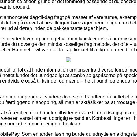
kunder, så af den grund er det temmelig passende at du checke
evante produkt.
et annoncerer dag-til-dag fragt på masser af varenumre, eksem
 det er påkrævet at bestillingen køres igennem tidligere end et 
arer ud af døren inden de pakkeansatte tager hjem.
ettet yder levering uden gebyr, men typisk er det så præmissen 
 burde du udvælge den mindst kostelige fragtmetode, der ofte –
eller Hammel – vil være at få fragtfirmaet til at køre ordren til e
getil for folk at finde information om priser fra diverse forretning
 på nettet fundet det uundgåeligt at sænke salgspriserne på specie
 og endvidere også til kvinder og mænd – helt i bund, og endda n
e indbringende at studere diverse forhandlere på nettet efter
du færdiggør din shopping, så man er skråsikker på at modtage d
t såfremt en e-forhandler tilbyder en vare til en udsalgspris der 
 være en varsel om en uoprigtig e-handler. Kortbestillinger er i h
ig som køber imod uærlige e-butikker.
r MobilePay. Som en anden løsning burde du udnytte en afdrags