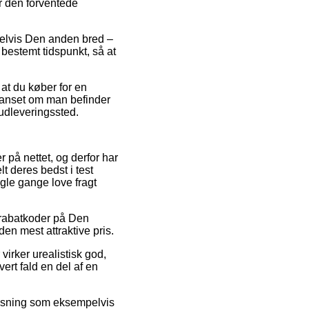
r den forventede
pelvis Den anden bred –
bestemt tidspunkt, så at
at du køber for en
 uanset om man befinder
t udleveringssted.
er på nettet, og derfor har
lt deres bedst i test
ogle gange love fragt
 rabatkoder på Den
en mest attraktive pris.
virker urealistisk god,
vert fald en del af en
løsning som eksempelvis