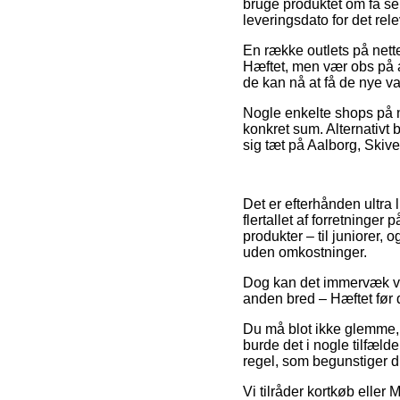
bruge produktet om få se
leveringsdato for det rel
En række outlets på nett
Hæftet, men vær obs på at
de kan nå at få de nye v
Nogle enkelte shops på n
konkret sum. Alternativt
sig tæt på Aalborg, Skive 
Det er efterhånden ultra li
flertallet af forretninger
produkter – til juniorer,
uden omkostninger.
Dog kan det immervæk vær
anden bred – Hæftet før 
Du må blot ikke glemme, a
burde det i nogle tilfælde
regel, som begunstiger d
Vi tilråder kortkøb elle