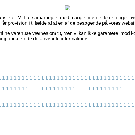
ansieret. Vi har samarbejder med mange internet forretninger hv
 får provision i tilfælde af at en af de besøgende på vores websit
line varehuse værnes om tit, men vi kan ikke garantere imod ko
 gang opdaterede de anvendte informationer.
1
1
1
1
1
1
1
1
1
1
1
1
1
1
1
1
1
1
1
1
1
1
1
1
1
1
1
1
1
1
1
1
1
1
1
1
1
1
1
1
1
1
1
1
1
1
1
1
1
1
1
1
1
1
1
1
1
1
1
1
1
1
1
1
1
1
1
1
1
1
1
1
1
1
1
1
1
1
1
1
1
1
1
1
1
1
1
1
1
1
1
1
1
1
1
1
1
1
1
1
1
1
1
1
1