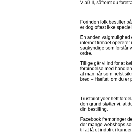
ViaBill, såfremt du foret
Forinden folk bestiller p
er dog oftest ikke specie
En anden valgmulighed er
internet firmaet operer
sagkyndige som forstår vi
ordre.
Tillige går vi ind for a
forbindelse med handlen, 
at man når som helst sikr
bred – Hæftet, om du er 
Trustpilot yder helt ford
den grund støtter vi, at
din bestilling.
Facebook frembringer des
der mange webshops som g
til at få et indblik i kund