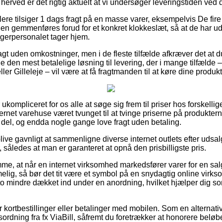
 herved er det rigtig aktuelt at vi undersøger leveringstiden ved 
lere tilsiger 1 dags fragt på en masse varer, eksempelvis De fire
n gemmenføres forud for et konkret klokkeslæt, så at de har udsi
agerpersonalet tager hjem.
ragt uden omkostninger, men i de fleste tilfælde afkræver det at 
e den mest betalelige løsning til levering, der i mange tilfælde
er Gilleleje – vil være at få fragtmanden til at køre dine produkt
kompliceret for os alle at søge sig frem til priser hos forskellig
nternet varehuse været tvunget til at tvinge priserne på produkterne 
 del, og endda nogle gange love fragt uden betaling.
ve gavnligt at sammenligne diverse internet outlets efter udsal
 således at man er garanteret at opnå den prisbilligste pris.
me, at når en internet virksomhed markedsfører varer for en sal
lig, så bør det tit være et symbol på en snydagtig online vir
sto mindre dækket ind under en anordning, hvilket hjælper dig 
for kortbestillinger eller betalinger med mobilen. Som en alterna
sordning fra fx ViaBill, såfremt du foretrækker at honorere beløb