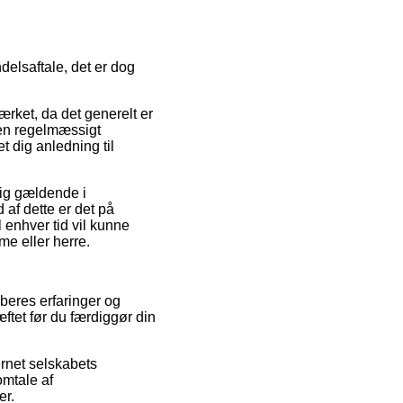
delsaftale, det er dog
ket, da det generelt er
kken regelmæssigt
t dig anledning til
sig gældende i
 af dette er det på
 enhver tid vil kunne
me eller herre.
øberes erfaringer og
ftet før du færdiggør din
ernet selskabets
omtale af
er.