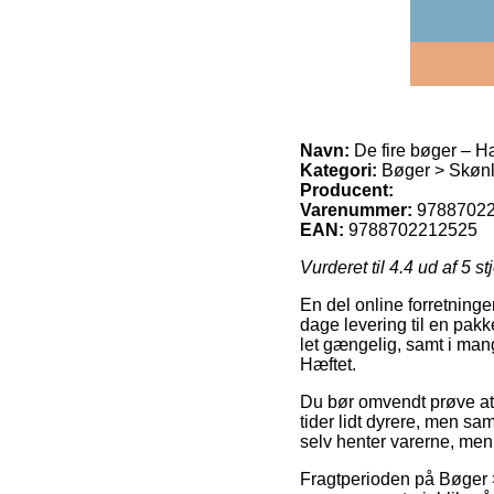
Navn:
De fire bøger – H
Kategori:
Bøger > Skønli
Producent:
Varenummer:
9788702
EAN:
9788702212525
Vurderet til
4.4
ud af 5 st
En del online forretninger
dage levering til en pakk
let gængelig, samt i mang
Hæftet.
Du bør omvendt prøve at 
tider lidt dyrere, men s
selv henter varerne, men 
Fragtperioden på Bøger >