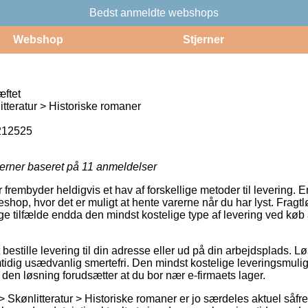
Bedst anmeldte webshops
Webshop
Stjerner
æftet
tteratur > Historiske romaner
212525
jerner baseret på
11
anmeldelser
 frembyder heldigvis et hav af forskellige metoder til levering. En
eshop, hvor det er muligt at hente varerne når du har lyst. Fragt
e tilfælde endda den mindst kostelige type af levering ved køb 
bestille levering til din adresse eller ud på din arbejdsplads. 
amtidig usædvanlig smertefri. Den mindst kostelige leveringsmuli
den løsning forudsætter at du bor nær e-firmaets lager.
 Skønlitteratur > Historiske romaner er jo særdeles aktuel såfr