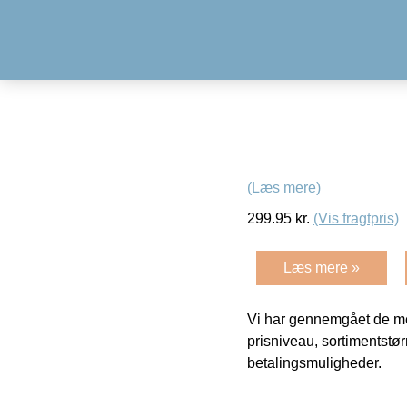
(Læs mere)
299.95
kr.
(Vis fragtpris)
Læs mere »
Vi har gennemgået de mes
prisniveau, sortimentstø
betalingsmuligheder.