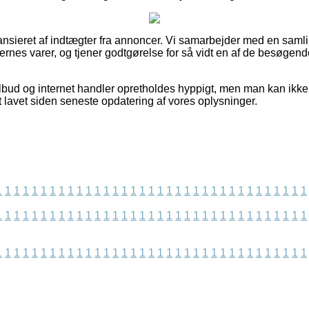
nsieret af indtægter fra annoncer. Vi samarbejder med en saml
kernes varer, og tjener godtgørelse for så vidt en af de besøgen
bud og internet handler opretholdes hyppigt, men man kan ikke st
t lavet siden seneste opdatering af vores oplysninger.
1
1
1
1
1
1
1
1
1
1
1
1
1
1
1
1
1
1
1
1
1
1
1
1
1
1
1
1
1
1
1
1
1
1
1
1
1
1
1
1
1
1
1
1
1
1
1
1
1
1
1
1
1
1
1
1
1
1
1
1
1
1
1
1
1
1
1
1
1
1
1
1
1
1
1
1
1
1
1
1
1
1
1
1
1
1
1
1
1
1
1
1
1
1
1
1
1
1
1
1
1
1
1
1
1