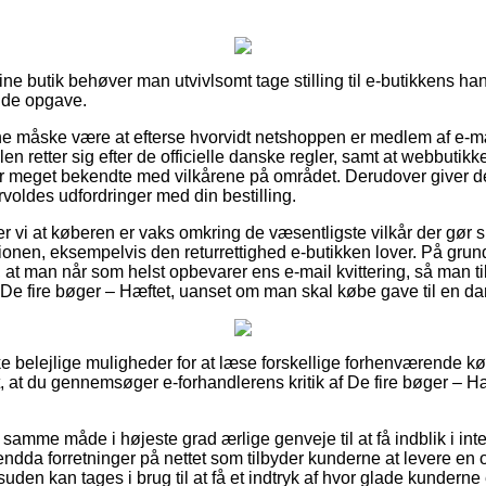
ne butik behøver man utvivlsomt tage stilling til e-butikkens han
nde opgave.
 måske være at efterse hvorvidt netshoppen er medlem af e-mær
dlen retter sig efter de officielle danske regler, samt at webbuti
 er meget bekendte med vilkårene på området. Derudover giver de
voldes udfordringer med din bestilling.
vi at køberen er vaks omkring de væsentligste vilkår der gør 
onen, eksempelvis den returrettighed e-butikken lover. På grund
 man når som helst opbevarer ens e-mail kvittering, så man til
 De fire bøger – Hæftet, uanset om man skal købe gave til en da
ke belejlige muligheder for at læse forskellige forhenværende k
, at du gennemsøger e-forhandlerens kritik af De fire bøger – Hæ
samme måde i højeste grad ærlige genveje til at få indblik i int
ndda forretninger på nettet som tilbyder kunderne at levere en 
en kan tages i brug til at få et indtryk af hvor glade kunderne 