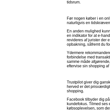
tidsrum.
Før nogen køber i en onli
naturligvis en tidskræve
En anden mulighed kunne
en indikator for at e-han
revideres af jurister der
opbakning, såfremt du for
Ydermere rekommanderer 
forbindelse med transakti
samme måde afgørende, at
eftervise sin shopping af
Trustpilot giver dig gans
herved er det prisværdigt
shopping.
Facebook tilbyder dig på 
kundefokus. Tilmed ses e
købsoplevelsen, som desud