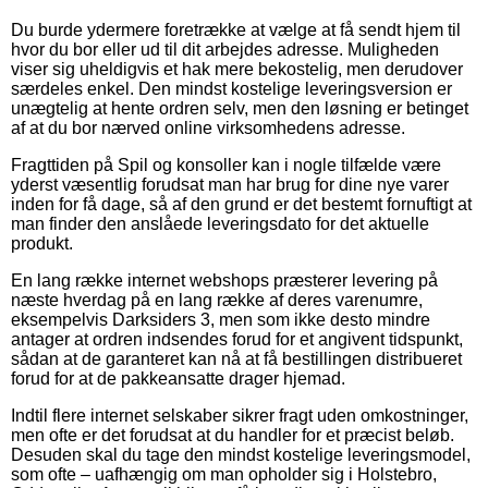
Du burde ydermere foretrække at vælge at få sendt hjem til
hvor du bor eller ud til dit arbejdes adresse. Muligheden
viser sig uheldigvis et hak mere bekostelig, men derudover
særdeles enkel. Den mindst kostelige leveringsversion er
unægtelig at hente ordren selv, men den løsning er betinget
af at du bor nærved online virksomhedens adresse.
Fragttiden på Spil og konsoller kan i nogle tilfælde være
yderst væsentlig forudsat man har brug for dine nye varer
inden for få dage, så af den grund er det bestemt fornuftigt at
man finder den anslåede leveringsdato for det aktuelle
produkt.
En lang række internet webshops præsterer levering på
næste hverdag på en lang række af deres varenumre,
eksempelvis Darksiders 3, men som ikke desto mindre
antager at ordren indsendes forud for et angivent tidspunkt,
sådan at de garanteret kan nå at få bestillingen distribueret
forud for at de pakkeansatte drager hjemad.
Indtil flere internet selskaber sikrer fragt uden omkostninger,
men ofte er det forudsat at du handler for et præcist beløb.
Desuden skal du tage den mindst kostelige leveringsmodel,
som ofte – uafhængig om man opholder sig i Holstebro,