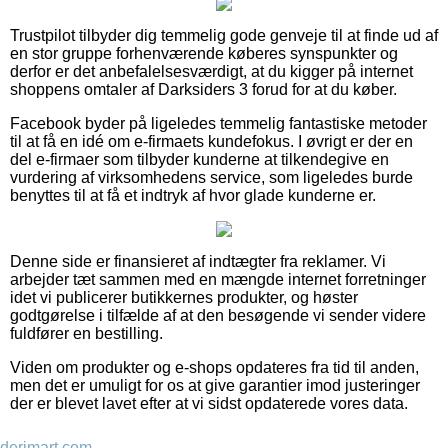
Trustpilot tilbyder dig temmelig gode genveje til at finde ud af
en stor gruppe forhenværende køberes synspunkter og
derfor er det anbefalelsesværdigt, at du kigger på internet
shoppens omtaler af Darksiders 3 forud for at du køber.
Facebook byder på ligeledes temmelig fantastiske metoder
til at få en idé om e-firmaets kundefokus. I øvrigt er der en
del e-firmaer som tilbyder kunderne at tilkendegive en
vurdering af virksomhedens service, som ligeledes burde
benyttes til at få et indtryk af hvor glade kunderne er.
Denne side er finansieret af indtægter fra reklamer. Vi
arbejder tæt sammen med en mængde internet forretninger
idet vi publicerer butikkernes produkter, og høster
godtgørelse i tilfælde af at den besøgende vi sender videre
fuldfører en bestilling.
Viden om produkter og e-shops opdateres fra tid til anden,
men det er umuligt for os at give garantier imod justeringer
der er blevet lavet efter at vi sidst opdaterede vores data.
derimart.com