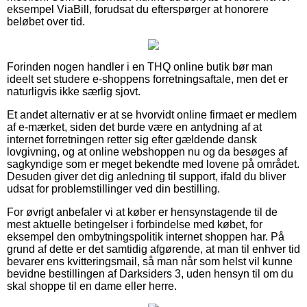
eksempel ViaBill, forudsat du efterspørger at honorere
beløbet over tid.
Forinden nogen handler i en THQ online butik bør man
ideelt set studere e-shoppens forretningsaftale, men det er
naturligvis ikke særlig sjovt.
Et andet alternativ er at se hvorvidt online firmaet er medlem
af e-mærket, siden det burde være en antydning af at
internet forretningen retter sig efter gældende dansk
lovgivning, og at online webshoppen nu og da besøges af
sagkyndige som er meget bekendte med lovene på området.
Desuden giver det dig anledning til support, ifald du bliver
udsat for problemstillinger ved din bestilling.
For øvrigt anbefaler vi at køber er hensynstagende til de
mest aktuelle betingelser i forbindelse med købet, for
eksempel den ombytningspolitik internet shoppen har. På
grund af dette er det samtidig afgørende, at man til enhver tid
bevarer ens kvitteringsmail, så man når som helst vil kunne
bevidne bestillingen af Darksiders 3, uden hensyn til om du
skal shoppe til en dame eller herre.