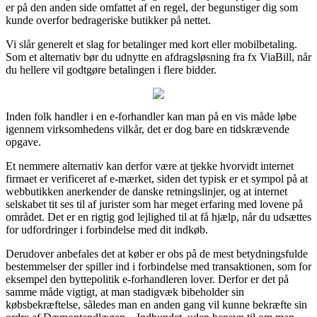
er på den anden side omfattet af en regel, der begunstiger dig som
kunde overfor bedrageriske butikker på nettet.
Vi slår generelt et slag for betalinger med kort eller mobilbetaling.
Som et alternativ bør du udnytte en afdragsløsning fra fx ViaBill, når
du hellere vil godtgøre betalingen i flere bidder.
Inden folk handler i en e-forhandler kan man på en vis måde løbe
igennem virksomhedens vilkår, det er dog bare en tidskrævende
opgave.
Et nemmere alternativ kan derfor være at tjekke hvorvidt internet
firmaet er verificeret af e-mærket, siden det typisk er et sympol på at
webbutikken anerkender de danske retningslinjer, og at internet
selskabet tit ses til af jurister som har meget erfaring med lovene på
området. Det er en rigtig god lejlighed til at få hjælp, når du udsættes
for udfordringer i forbindelse med dit indkøb.
Derudover anbefales det at køber er obs på de mest betydningsfulde
bestemmelser der spiller ind i forbindelse med transaktionen, som for
eksempel den byttepolitik e-forhandleren lover. Derfor er det på
samme måde vigtigt, at man stadigvæk bibeholder sin
købsbekræftelse, således man en anden gang vil kunne bekræfte sin