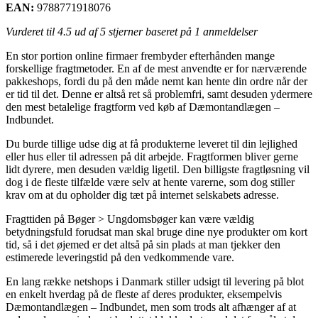
EAN:
9788771918076
Vurderet til
4.5
ud af 5 stjerner baseret på
1
anmeldelser
En stor portion online firmaer frembyder efterhånden mange
forskellige fragtmetoder. En af de mest anvendte er for nærværende
pakkeshops, fordi du på den måde nemt kan hente din ordre når der
er tid til det. Denne er altså ret så problemfri, samt desuden ydermere
den mest betalelige fragtform ved køb af Dæmontandlægen –
Indbundet.
Du burde tillige udse dig at få produkterne leveret til din lejlighed
eller hus eller til adressen på dit arbejde. Fragtformen bliver gerne
lidt dyrere, men desuden vældig ligetil. Den billigste fragtløsning vil
dog i de fleste tilfælde være selv at hente varerne, som dog stiller
krav om at du opholder dig tæt på internet selskabets adresse.
Fragttiden på Bøger > Ungdomsbøger kan være vældig
betydningsfuld forudsat man skal bruge dine nye produkter om kort
tid, så i det øjemed er det altså på sin plads at man tjekker den
estimerede leveringstid på den vedkommende vare.
En lang række netshops i Danmark stiller udsigt til levering på blot
en enkelt hverdag på de fleste af deres produkter, eksempelvis
Dæmontandlægen – Indbundet, men som trods alt afhænger af at