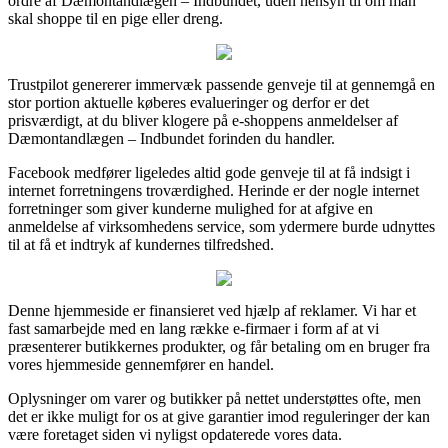
ordre af Dæmontandlægen – Indbundet, uden hensyn til om man
skal shoppe til en pige eller dreng.
Trustpilot genererer immervæk passende genveje til at gennemgå en
stor portion aktuelle køberes evalueringer og derfor er det
prisværdigt, at du bliver klogere på e-shoppens anmeldelser af
Dæmontandlægen – Indbundet forinden du handler.
Facebook medfører ligeledes altid gode genveje til at få indsigt i
internet forretningens troværdighed. Herinde er der nogle internet
forretninger som giver kunderne mulighed for at afgive en
anmeldelse af virksomhedens service, som ydermere burde udnyttes
til at få et indtryk af kundernes tilfredshed.
Denne hjemmeside er finansieret ved hjælp af reklamer. Vi har et
fast samarbejde med en lang række e-firmaer i form af at vi
præsenterer butikkernes produkter, og får betaling om en bruger fra
vores hjemmeside gennemfører en handel.
Oplysninger om varer og butikker på nettet understøttes ofte, men
det er ikke muligt for os at give garantier imod reguleringer der kan
være foretaget siden vi nyligst opdaterede vores data.