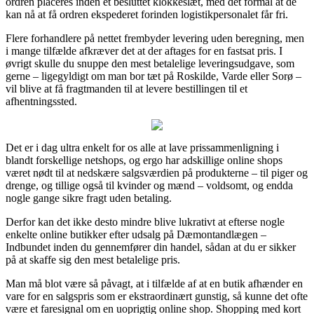
ordren placeres inden et besluttet klokkeslæt, med det formål at de
kan nå at få ordren ekspederet forinden logistikpersonalet får fri.
Flere forhandlere på nettet frembyder levering uden beregning, men
i mange tilfælde afkræver det at der aftages for en fastsat pris. I
øvrigt skulle du snuppe den mest betalelige leveringsudgave, som
gerne – ligegyldigt om man bor tæt på Roskilde, Varde eller Sorø –
vil blive at få fragtmanden til at levere bestillingen til et
afhentningssted.
Det er i dag ultra enkelt for os alle at lave prissammenligning i
blandt forskellige netshops, og ergo har adskillige online shops
været nødt til at nedskære salgsværdien på produkterne – til piger og
drenge, og tillige også til kvinder og mænd – voldsomt, og endda
nogle gange sikre fragt uden betaling.
Derfor kan det ikke desto mindre blive lukrativt at efterse nogle
enkelte online butikker efter udsalg på Dæmontandlægen –
Indbundet inden du gennemfører din handel, sådan at du er sikker
på at skaffe sig den mest betalelige pris.
Man må blot være så påvagt, at i tilfælde af at en butik afhænder en
vare for en salgspris som er ekstraordinært gunstig, så kunne det ofte
være et faresignal om en uoprigtig online shop. Shopping med kort