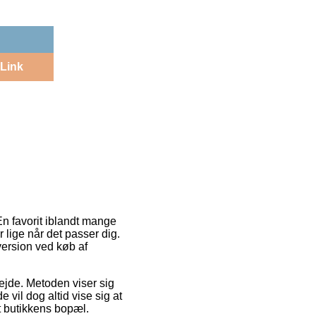
Link
En favorit iblandt mange
 lige når det passer dig.
sversion ved køb af
bejde. Metoden viser sig
e vil dog altid vise sig at
et butikkens bopæl.