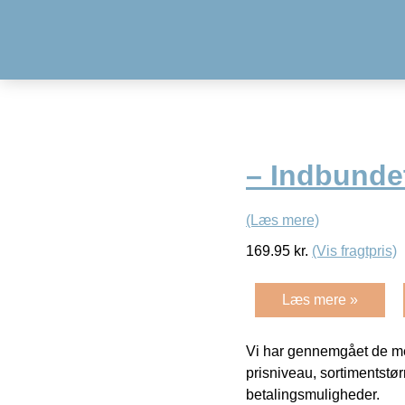
– Indbunde
(Læs mere)
169.95
kr.
(Vis fragtpris)
Læs mere »
Vi har gennemgået de mes
prisniveau, sortimentstø
betalingsmuligheder.