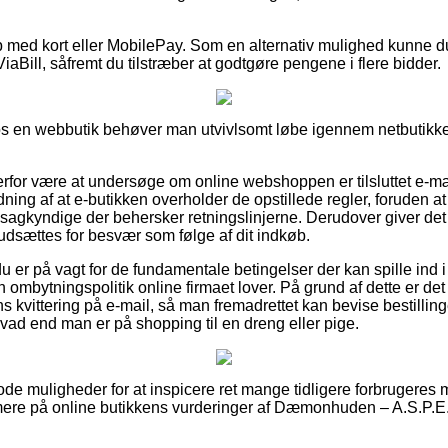
b med kort eller MobilePay. Som en alternativ mulighed kunne d
ViaBill, såfremt du tilstræber at godtgøre pengene i flere bidder.
hos en webbutik behøver man utvivlsomt løbe igennem netbutikken
derfor være at undersøge om online webshoppen er tilsluttet e-m
ning af at e-butikken overholder de opstillede regler, foruden
sagkyndige der behersker retningslinjerne. Derudover giver det d
dsættes for besvær som følge af dit indkøb.
 du er på vagt for de fundamentale betingelser der kan spille ind 
 ombytningspolitik online firmaet lover. På grund af dette er det 
s kvittering på e-mail, så man fremadrettet kan bevise bestil
vad end man er på shopping til en dreng eller pige.
 gode muligheder for at inspicere ret mange tidligere forbrugere
ærmere på online butikkens vurderinger af Dæmonhuden – A.S.P.E.