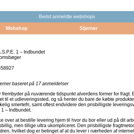
Bedst anmeldte webshops
Webshop
Stjerner
.P.E. 1 – Indbundet
omsbøger
658927
jerner baseret på
17
anmeldelser
er frembyder på nuværende tidspunkt alverdens former for fragt. 
et til et udleveringssted, og så henter du bare de købte produkter
kelig smertefri, samt oftest endvidere den prisbilligste levering
1 – Indbundet.
ver at bestille levering hjem til hvor du bor eller ud på dit ar
illig, men tillige ultra ukompliceret. Den prisbilligste fragtmetod
dren, hvilket dog er betinget af at du lever i nærheden af intern