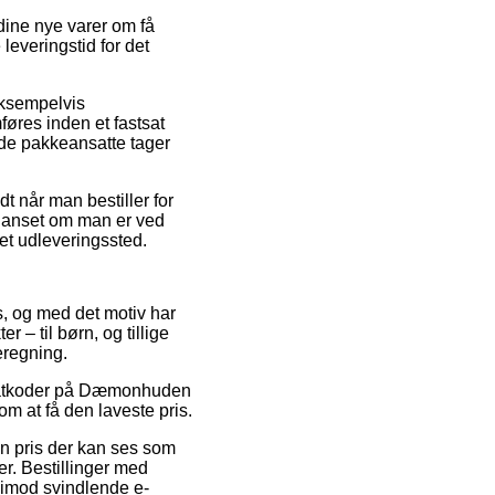
dine nye varer om få
leveringstid for det
eksempelvis
øres inden et fastsat
 de pakkeansatte tager
dt når man bestiller for
 uanset om man er ved
 et udleveringssted.
ps, og med det motiv har
r – til børn, og tillige
eregning.
rabatkoder på Dæmonhuden
om at få den laveste pris.
 en pris der kan ses som
er. Bestillinger med
 imod svindlende e-