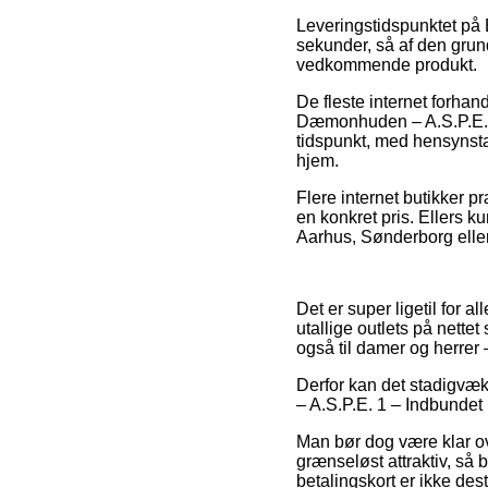
Leveringstidspunktet på 
sekunder, så af den grund
vedkommende produkt.
De fleste internet forha
Dæmonhuden – A.S.P.E. 1 
tidspunkt, med hensynsta
hjem.
Flere internet butikker p
en konkret pris. Ellers 
Aarhus, Sønderborg eller B
Det er super ligetil for a
utallige outlets på nettet
også til damer og herrer
Derfor kan det stadigvæk
– A.S.P.E. 1 – Indbundet 
Man bør dog være klar ove
grænseløst attraktiv, så 
betalingskort er ikke de