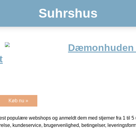
Suhrshus
Dæmonhuden –
t
Køb nu »
t populære webshops og anmeldt dem med stjerner fra 1 til 5 ud
rrelse, kundeservice, brugervenlighed, betingelser, leveringsfor