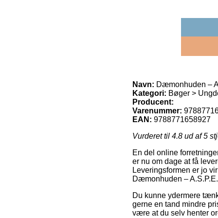
Navn:
Dæmonhuden – A.S
Kategori:
Bøger > Ungd
Producent:
Varenummer:
9788771
EAN:
9788771658927
Vurderet til
4.8
ud af 5 st
En del online forretning
er nu om dage at få lever
Leveringsformen er jo vir
Dæmonhuden – A.S.P.E. 
Du kunne ydermere tænke o
gerne en tand mindre prisb
være at du selv henter or