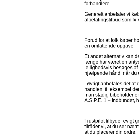
forhandlere.
Generelt anbefaler vi kø
afbetalingstilbud som fx 
Forud for at folk køber 
en omfattende opgave.
Et andet alternativ kan 
længe har været en antyd
lejlighedsvis besøges af 
hjælpende hånd, når du u
I øvrigt anbefales det at
handlen, til eksempel den
man stadig bibeholder en
A.S.P.E. 1 – Indbundet, h
Trustpilot tilbyder evigt
tilråder vi, at du ser n
at du placerer din ordre.