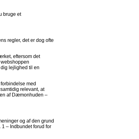
u bruge et
s regler, det er dog ofte
ærket, eftersom det
 at webshoppen
ig lejlighed til en
i forbindelse med
samtidig relevant, at
lingen af Dæmonhuden –
s meninger og af den grund
 1 – Indbundet forud for