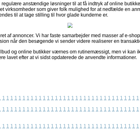
egulære anstændige løsninger til at få indtryk af online butikk
et virksomheder som giver folk mulighed for at nedfælde en anme
ndes til at tage stilling til hvor glade kunderne er.
et af annoncer. Vi har faste samarbejder med masser af e-shops
ision når den besøgende vi sender videre realiserer en transakti
ilbud og online butikker værnes om rutinemæssigt, men vi kan i
re lavet efter at vi sidst opdaterede de anvendte informationer.
1
1
1
1
1
1
1
1
1
1
1
1
1
1
1
1
1
1
1
1
1
1
1
1
1
1
1
1
1
1
1
1
1
1
1
1
1
1
1
1
1
1
1
1
1
1
1
1
1
1
1
1
1
1
1
1
1
1
1
1
1
1
1
1
1
1
1
1
1
1
1
1
1
1
1
1
1
1
1
1
1
1
1
1
1
1
1
1
1
1
1
1
1
1
1
1
1
1
1
1
1
1
1
1
1