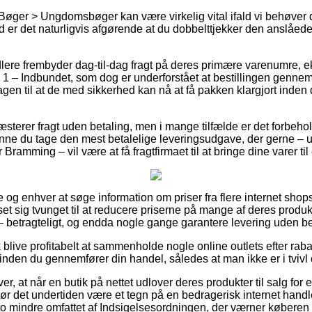
Bøger > Ungdomsbøger kan være virkelig vital ifald vi behøver 
 er det naturligvis afgørende at du dobbelttjekker den anslåede 
ndlere frembyder dag-til-dag fragt på deres primære varenumre, 
– Indbundet, som dog er underforstået at bestillingen gennemf
gen til at de med sikkerhed kan nå at få pakken klargjort inden
ræsterer fragt uden betaling, men i mange tilfælde er det forbehol
kunne du tage den mest betalelige leveringsudgave, der gerne –
ramming – vil være at få fragtfirmaet til at bringe dine varer til
lle og enhver at søge information om priser fra flere internet sho
 set sig tvunget til at reducere priserne på mange af deres produkte
 – betragteligt, og endda nogle gange garantere levering uden b
 blive profitabelt at sammenholde nogle online outlets efter 
inden du gennemfører din handel, således at man ikke er i tvivl 
r, at når en butik på nettet udlover deres produkter til salg for
bør det undertiden være et tegn på en bedragerisk internet handl
sto mindre omfattet af Indsigelsesordningen, der værner køberen