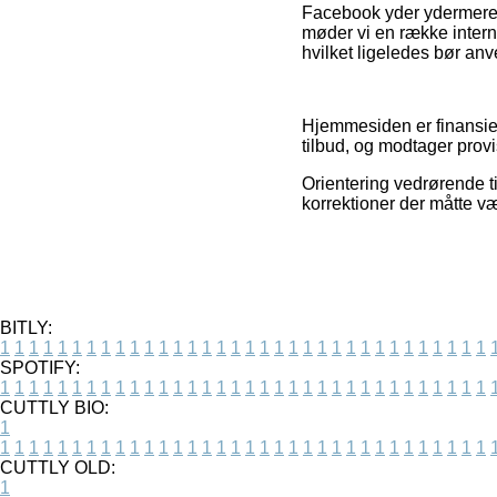
Facebook yder ydermere r
møder vi en række intern
hvilket ligeledes bør anve
Hjemmesiden er finansier
tilbud, og modtager prov
Orientering vedrørende t
korrektioner der måtte væ
BITLY:
1
1
1
1
1
1
1
1
1
1
1
1
1
1
1
1
1
1
1
1
1
1
1
1
1
1
1
1
1
1
1
1
1
1
SPOTIFY:
1
1
1
1
1
1
1
1
1
1
1
1
1
1
1
1
1
1
1
1
1
1
1
1
1
1
1
1
1
1
1
1
1
1
CUTTLY BIO:
1
1
1
1
1
1
1
1
1
1
1
1
1
1
1
1
1
1
1
1
1
1
1
1
1
1
1
1
1
1
1
1
1
1
1
CUTTLY OLD:
1