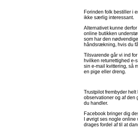
Forinden folk bestiller i 
ikke særlig interessant.
Alternativet kunne derfor
online butikken understøtt
som har den nødvendige 
håndsrækning, hvis du får
Tilsvarende går vi ind f
hvilken returrettighed e-
sin e-mail kvittering, så
en pige eller dreng.
Trustpilot frembyder hel
observationer og af den 
du handler.
Facebook bringer dig des
I øvrigt ses nogle onlin
drages fordel af til at da