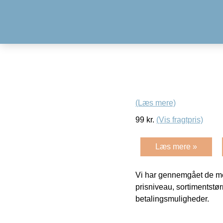
(Læs mere)
99
kr.
(Vis fragtpris)
Læs mere »
Vi har gennemgået de mes
prisniveau, sortimentstø
betalingsmuligheder.