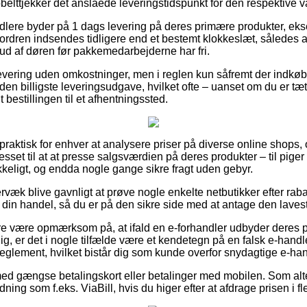
elttjekker det anslåede leveringstidspunkt for den respektive v
ndlere byder på 1 dags levering på deres primære produkter, e
 ordren indsendes tidligere end et bestemt klokkeslæt, således a
 ud af døren før pakkemedarbejderne har fri.
levering uden omkostninger, men i reglen kun såfremt der indkøbes
en billigste leveringsudgave, hvilket ofte – uanset om du er tæt
t bestillingen til et afhentningssted.
 praktisk for enhver at analysere priser på diverse online shops,
resset til at at presse salgsværdien på deres produkter – til pige
ykkeligt, og endda nogle gange sikre fragt uden gebyr.
rvæk blive gavnligt at prøve nogle enkelte netbutikker efter ra
din handel, så du er på den sikre side med at antage den lavest
 være opmærksom på, at ifald en e-forhandler udbyder deres pr
ig, er det i nogle tilfælde være et kendetegn på en falsk e-handle
 reglement, hvilket bistår dig som kunde overfor snydagtige e-han
 med gængse betalingskort eller betalinger med mobilen. Som alt
dning som f.eks. ViaBill, hvis du higer efter at afdrage prisen i fl