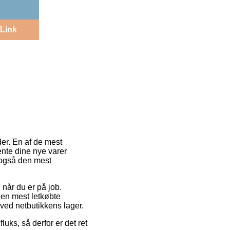
Link
der. En af de mest
hente dine nye varer
 også den mest
 når du er på job.
Den mest letkøbte
rved netbutikkens lager.
uks, så derfor er det ret