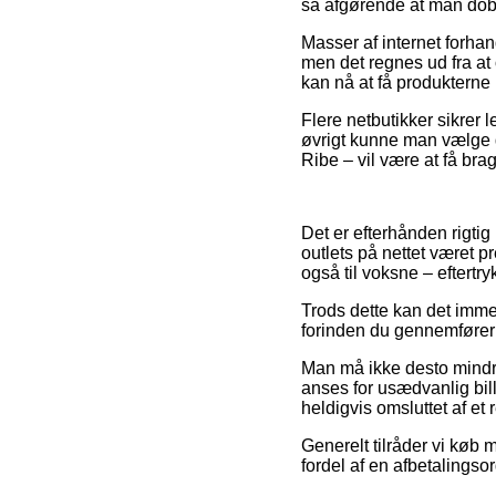
så afgørende at man dobb
Masser af internet forha
men det regnes ud fra at
kan nå at få produkterne
Flere netbutikker sikrer 
øvrigt kunne man vælge d
Ribe – vil være at få brag
Det er efterhånden rigtig
outlets på nettet været p
også til voksne – eftertr
Trods dette kan det imme
forinden du gennemfører 
Man må ikke desto mindre
anses for usædvanlig bill
heldigvis omsluttet af et
Generelt tilråder vi køb
fordel af en afbetalingsor