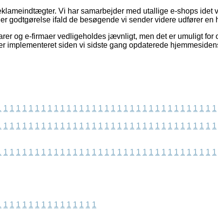
reklameindtægter. Vi har samarbejder med utallige e-shops idet 
ager godtgørelse ifald de besøgende vi sender videre udfører en 
er og e-firmaer vedligeholdes jævnligt, men det er umuligt for o
 er implementeret siden vi sidste gang opdaterede hjemmesiden
1
1
1
1
1
1
1
1
1
1
1
1
1
1
1
1
1
1
1
1
1
1
1
1
1
1
1
1
1
1
1
1
1
1
1
1
1
1
1
1
1
1
1
1
1
1
1
1
1
1
1
1
1
1
1
1
1
1
1
1
1
1
1
1
1
1
1
1
1
1
1
1
1
1
1
1
1
1
1
1
1
1
1
1
1
1
1
1
1
1
1
1
1
1
1
1
1
1
1
1
1
1
1
1
1
1
1
1
1
1
1
1
1
1
1
1
1
1
1
1
1