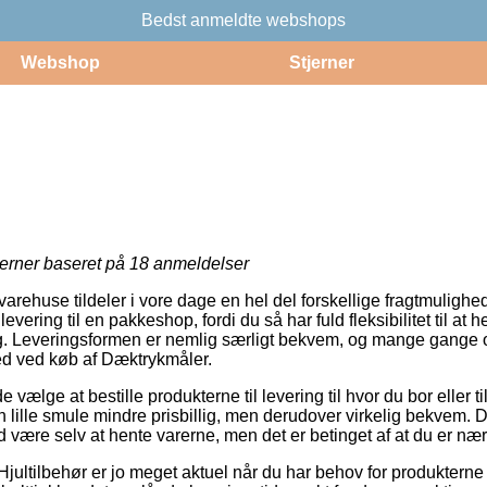
Bedst anmeldte webshops
Webshop
Stjerner
jerner baseret på
18
anmeldelser
rehuse tildeler i vore dage en hel del forskellige fragtmulighe
vering til en pakkeshop, fordi du så har fuld fleksibilitet til at 
ig. Leveringsformen er nemlig særligt bekvem, og mange gange
ed ved køb af Dæktrykmåler.
lge at bestille produkterne til levering til hvor du bor eller til
n lille smule mindre prisbillig, men derudover virkelig bekvem. 
id være selv at hente varerne, men det er betinget af at du er næ
jultilbehør er jo meget aktuel når du har behov for produkterne fl