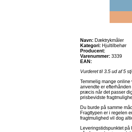
Navn:
Dæktrykmåler
Kategori:
Hjultilbehør
Producent:
Varenummer:
3339
EAN:
Vurderet til
3.5
ud af 5 st
Temmelig mange online va
anvendte er efterhånden le
præcis når det passer d
prisbevidste fragtmuligh
Du burde på samme måde væ
Fragttypen er i regelen e
fragtmulighed vil dog alt
Leveringstidspunktet på H