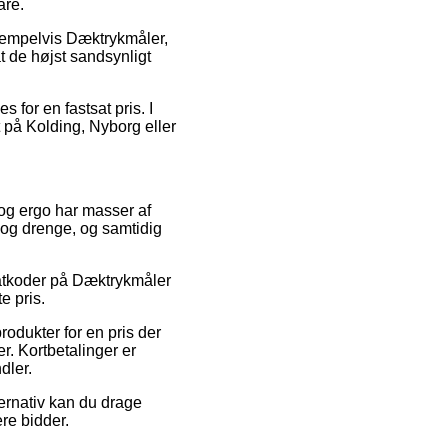
are.
ksempelvis Dæktrykmåler,
t de højst sandsynligt
 for en fastsat pris. I
 på Kolding, Nyborg eller
 og ergo har masser af
r og drenge, og samtidig
batkoder på Dæktrykmåler
e pris.
odukter for en pris der
r. Kortbetalinger er
dler.
ernativ kan du drage
ere bidder.