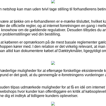
en netshop kan man uden tvivl tage stilling til forhandlerens betin
 være at tjekke om e-forhandleren er e-mærke tilsluttet, hvilket k
er de officielle regler, og at internet forretningen en gang i mell
knowhow om de gældende regulativer. Desuden tilbydes du anl
 problemstillinger ved din bestilling.
or at køberen er opmærksom på de mest basale reglementer gælde
shoppen kører med. I den relation er det virkelig relevant, at m
 man altid kan dokumentere købet af Dæktrykmåler, ligegyldigt o
t hæderlige muligheder for at eftersøge forskellige eksisterende
grund er det godt, at du gennemgår e-forretningens vurderinger
uden tilpas udmærkede muligheder for at få en idé om internet f
e webshops hvor kunder kan offentliggøre en kritik af købsoplev
nne dig et indtryk af tidligere kunders oplevelser.