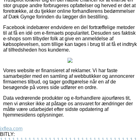
stor gruppe andre forbrugeres opfattelser og herved er det at
foretrække, at du tjekker online forhandlerens bedømmelser
af Dæk Gynge forinden du lægger din bestilling.
Facebook indebærer endvidere en del fortræffelige metoder
til at få en idé om e-firmaets popularitet. Desuden ses faktisk
e-shops som tilbyder folk at give en anmeldelse af
købsoplevelsen, som tillige kan tages i brug til at få et indtryk
af tilfredsheden hos kunderne.
Vores website er finansieret af reklamer. Vi har faste
samarbejder med en samling af webbutikker og annoncerer
firmaernes tilbud, og tager godtgørelse når en af de
besøgende på vores side udfører en ordre.
Data vedrørende produkter og e-forhandlere ajourføres tit,
men vi ønsker ikke at påtage os ansvaret for ændringer der
måtte være udarbejdet efter sidste opdatering af
hjemmesidens oplysninger.
jxflea.com
BITLY:
1
1
1
1
1
1
1
1
1
1
1
1
1
1
1
1
1
1
1
1
1
1
1
1
1
1
1
1
1
1
1
1
1
1