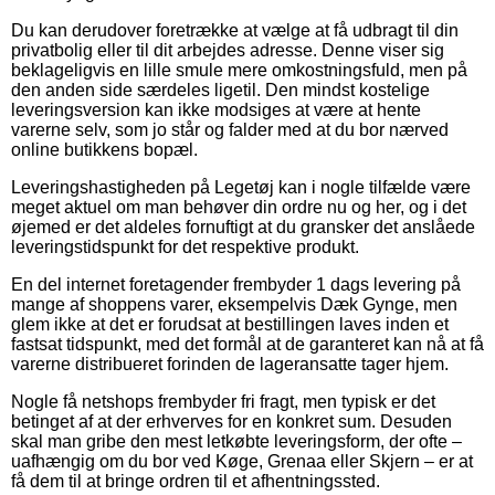
Du kan derudover foretrække at vælge at få udbragt til din
privatbolig eller til dit arbejdes adresse. Denne viser sig
beklageligvis en lille smule mere omkostningsfuld, men på
den anden side særdeles ligetil. Den mindst kostelige
leveringsversion kan ikke modsiges at være at hente
varerne selv, som jo står og falder med at du bor nærved
online butikkens bopæl.
Leveringshastigheden på Legetøj kan i nogle tilfælde være
meget aktuel om man behøver din ordre nu og her, og i det
øjemed er det aldeles fornuftigt at du gransker det anslåede
leveringstidspunkt for det respektive produkt.
En del internet foretagender frembyder 1 dags levering på
mange af shoppens varer, eksempelvis Dæk Gynge, men
glem ikke at det er forudsat at bestillingen laves inden et
fastsat tidspunkt, med det formål at de garanteret kan nå at få
varerne distribueret forinden de lageransatte tager hjem.
Nogle få netshops frembyder fri fragt, men typisk er det
betinget af at der erhverves for en konkret sum. Desuden
skal man gribe den mest letkøbte leveringsform, der ofte –
uafhængig om du bor ved Køge, Grenaa eller Skjern – er at
få dem til at bringe ordren til et afhentningssted.