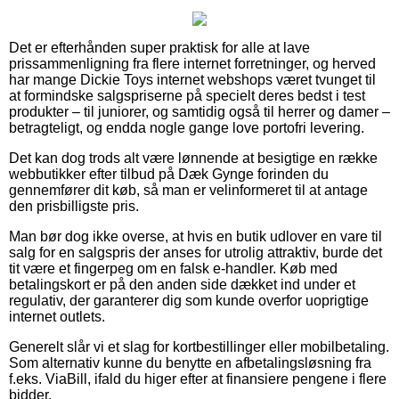
Det er efterhånden super praktisk for alle at lave
prissammenligning fra flere internet forretninger, og herved
har mange Dickie Toys internet webshops været tvunget til
at formindske salgspriserne på specielt deres bedst i test
produkter – til juniorer, og samtidig også til herrer og damer –
betragteligt, og endda nogle gange love portofri levering.
Det kan dog trods alt være lønnende at besigtige en række
webbutikker efter tilbud på Dæk Gynge forinden du
gennemfører dit køb, så man er velinformeret til at antage
den prisbilligste pris.
Man bør dog ikke overse, at hvis en butik udlover en vare til
salg for en salgspris der anses for utrolig attraktiv, burde det
tit være et fingerpeg om en falsk e-handler. Køb med
betalingskort er på den anden side dækket ind under et
regulativ, der garanterer dig som kunde overfor uoprigtige
internet outlets.
Generelt slår vi et slag for kortbestillinger eller mobilbetaling.
Som alternativ kunne du benytte en afbetalingsløsning fra
f.eks. ViaBill, ifald du higer efter at finansiere pengene i flere
bidder.