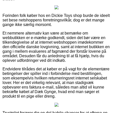
Forinden folk køber hos en Dickie Toys shop burde de ideelt
set bese netshoppens forretningsvilkår, dog er det mange
gange ikke særlig morsomt.
Et nemmere alternativ kan være at bemærke om
webbutikken er e-mærke godkendt, siden det bør være en
tilkendegivelse af at internet webshoppen imødekommer
den officielle danske lovgivning, samt at internet butikken en
gang i mellem evalueres af fagmænd der forstår lovene på
området. Desuden får du anledning til at få hjælp, hvis du
oplever udfordringer ved dit indkøb.
Endvidere tilrådes det at køber er på vagt for de elementære
betingelser der spiller ind i forbindelse med bestillingen,
som eksempelvis hvilken returneringsret internet selskabet
lover. Her er det virkelig relevant, at man stadigvæk
opbevarer ens faktura e-mail, således man altid vil kunne
bekræfte købet af Dæk Gynge, hvad end man søger et
produkt til en pige eller dreng.
Trustpilot forærer dig en del habile chancer for at efterse en