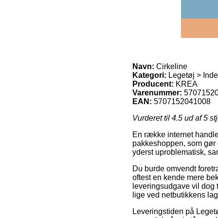
Navn:
Cirkeline
Kategori:
Legetøj > Inde
Producent:
KREA
Varenummer:
5707152
EAN:
5707152041008
Vurderet til
4.5
ud af 5 st
En række internet handler
pakkeshoppen, som gør de
yderst uproblematisk, sam
Du burde omvendt foretræk
oftest en kende mere bek
leveringsudgave vil dog t
lige ved netbutikkens lag
Leveringstiden på Legetø