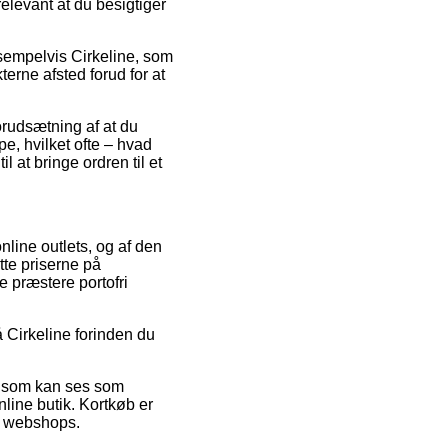
relevant at du besigtiger
ksempelvis Cirkeline, som
terne afsted forud for at
forudsætning af at du
e, hvilket ofte – hvad
 at bringe ordren til et
online outlets, og af den
te priserne på
e præstere portofri
å Cirkeline forinden du
is som kan ses som
ine butik. Kortkøb er
et webshops.