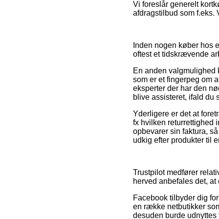
Vi foreslår generelt kort
afdragstilbud som f.eks. 
Inden nogen køber hos en 
oftest et tidskrævende ar
En anden valgmulighed ka
som er et fingerpeg om at
eksperter der har den n
blive assisteret, ifald du
Yderligere er det at fore
fx hvilken returrettighed 
opbevarer sin faktura, s
udkig efter produkter til 
Trustpilot medfører rela
herved anbefales det, at 
Facebook tilbyder dig for
en række netbutikker som
desuden burde udnyttes ti