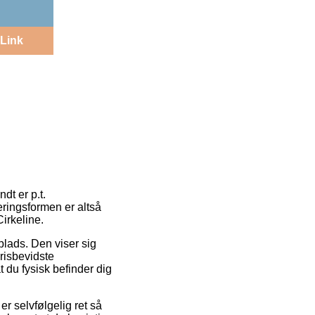
Link
dt er p.t.
eringsformen er altså
irkeline.
splads. Den viser sig
risbevidste
t du fysisk befinder dig
r selvfølgelig ret så