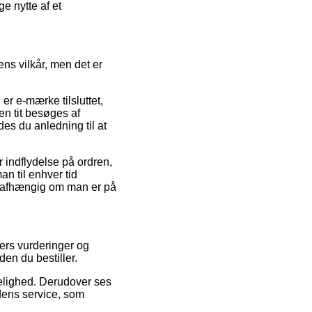
e nytte af et
ens vilkår, men det er
r e-mærke tilsluttet,
en tit besøges af
s du anledning til at
r indflydelse på ordren,
an til enhver tid
, uafhængig om man er på
ers vurderinger og
en du bestiller.
idelighed. Derudover ses
edens service, som