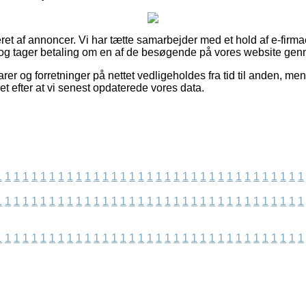
ret af annoncer. Vi har tætte samarbejder med et hold af e-firmae
 og tager betaling om en af de besøgende på vores website gen
r og forretninger på nettet vedligeholdes fra tid til anden, me
vet efter at vi senest opdaterede vores data.
1
1
1
1
1
1
1
1
1
1
1
1
1
1
1
1
1
1
1
1
1
1
1
1
1
1
1
1
1
1
1
1
1
1
1
1
1
1
1
1
1
1
1
1
1
1
1
1
1
1
1
1
1
1
1
1
1
1
1
1
1
1
1
1
1
1
1
1
1
1
1
1
1
1
1
1
1
1
1
1
1
1
1
1
1
1
1
1
1
1
1
1
1
1
1
1
1
1
1
1
1
1
1
1
1