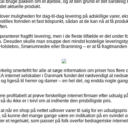
skal bruge pakken om et øjeblik, og af den grund er det sandelig 
det aktuelle produkt.
over muligheden for dag-til-dag levering på adskillige varer, e
estilles forinden et fast tidspunkt, sådan at de kan nå at få produk
ten.
ranterer fragtfri levering, men i de fleste tilfælde er det under 
pris. Desuden skulle man snuppe den mindst kostelige leveringstyp
olstebro, Smørumnedre eller Bramming – er at få fragtmanden til
irkelig smertefrit for alle at søge information om priser hos flere 
 internet selskaber i Danmark fundet det nødvendigt at nedsæt
r, og ligeså til herrer og damer – en hel del, og endda nogle gang
re profitabelt at prøve forskellige internet firmaer efter udsalg p
 du ikke er i tvivl om at indhente den prisbilligste pris.
at når en shop på nettet udlover varer til salg for en udsalgspr
så kunne det mange gange være en indikation på en svindel onl
der et regelsæt, som passer på folk overfor bedrageriske intern