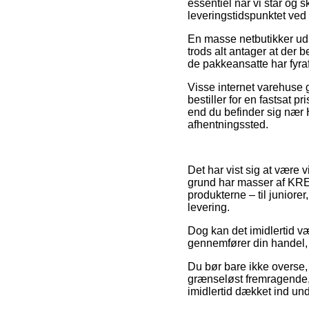
essentiel når vi står og 
leveringstidspunktet ved 
En masse netbutikker udl
trods alt antager at der b
de pakkeansatte har fyraf
Visse internet varehuse ga
bestiller for en fastsat 
end du befinder sig nær H
afhentningssted.
Det har vist sig at være v
grund har masser af KREA
produkterne – til juniore
levering.
Dog kan det imidlertid væ
gennemfører din handel, så
Du bør bare ikke overse, 
grænseløst fremragende, 
imidlertid dækket ind un