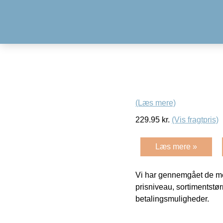
(Læs mere)
229.95
kr.
(Vis fragtpris)
Læs mere »
Vi har gennemgået de mes
prisniveau, sortimentstø
betalingsmuligheder.