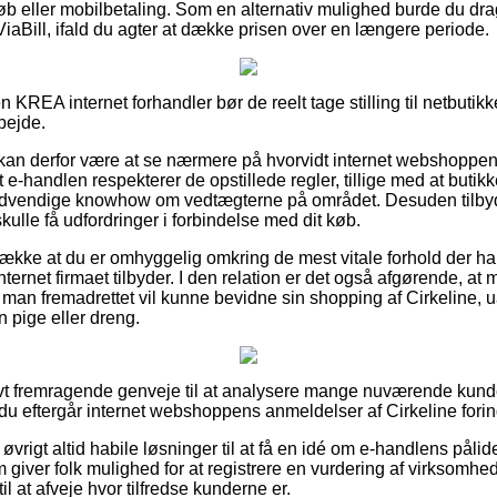
køb eller mobilbetaling. Som en alternativ mulighed burde du drag
ViaBill, ifald du agter at dække prisen over en længere periode.
KREA internet forhandler bør de reelt tage stilling til netbutikk
bejde.
n derfor være at se nærmere på hvorvidt internet webshoppen e
 e-handlen respekterer de opstillede regler, tillige med at butikk
ødvendige knowhow om vedtægterne på området. Desuden tilbyde
 skulle få udfordringer i forbindelse med dit køb.
trække at du er omhyggelig omkring de mest vitale forhold der ha
internet firmaet tilbyder. I den relation er det også afgørende, at m
å man fremadrettet vil kunne bevidne sin shopping af Cirkeline
en pige eller dreng.
tivt fremragende genveje til at analysere mange nuværende kund
du eftergår internet webshoppens anmeldelser af Cirkeline forind
 øvrigt altid habile løsninger til at få en idé om e-handlens pål
 giver folk mulighed for at registrere en vurdering af virksomh
l at afveje hvor tilfredse kunderne er.