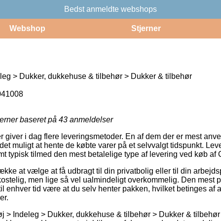
Bedst anmeldte webshops
Webshop
Stjerner
leg > Dukker, dukkehuse & tilbehør > Dukker & tilbehør
041008
jerner baseret på
43
anmeldelser
 giver i dag flere leveringsmetoder. En af dem der er mest anven
t muligt at hente de købte varer på et selvvalgt tidspunkt. Lev
t typisk tilmed den mest betalelige type af levering ved køb af C
ke at vælge at få udbragt til din privatbolig eller til din arbejd
ostelig, men lige så vel ualmindeligt overkommelig. Den mest p
il enhver tid være at du selv henter pakken, hvilket betinges af a
er.
j > Indeleg > Dukker, dukkehuse & tilbehør > Dukker & tilbehør e