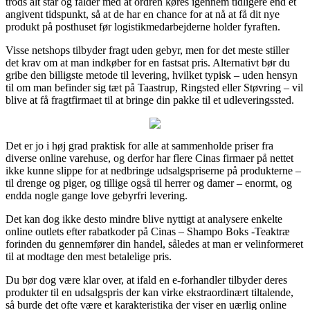
trods alt står og falder med at ordren køres igennem tidligere end et
angivent tidspunkt, så at de har en chance for at nå at få dit nye
produkt på posthuset før logistikmedarbejderne holder fyraften.
Visse netshops tilbyder fragt uden gebyr, men for det meste stiller
det krav om at man indkøber for en fastsat pris. Alternativt bør du
gribe den billigste metode til levering, hvilket typisk – uden hensyn
til om man befinder sig tæt på Taastrup, Ringsted eller Støvring – vil
blive at få fragtfirmaet til at bringe din pakke til et udleveringssted.
Det er jo i høj grad praktisk for alle at sammenholde priser fra
diverse online varehuse, og derfor har flere Cinas firmaer på nettet
ikke kunne slippe for at nedbringe udsalgspriserne på produkterne –
til drenge og piger, og tillige også til herrer og damer – enormt, og
endda nogle gange love gebyrfri levering.
Det kan dog ikke desto mindre blive nyttigt at analysere enkelte
online outlets efter rabatkoder på Cinas – Shampo Boks -Teaktræ
forinden du gennemfører din handel, således at man er velinformeret
til at modtage den mest betalelige pris.
Du bør dog være klar over, at ifald en e-forhandler tilbyder deres
produkter til en udsalgspris der kan virke ekstraordinært tiltalende,
så burde det ofte være et karakteristika der viser en uærlig online