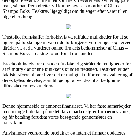
det også relevant, at man når som helst bevarer ens kvittering på e-
mail, så man fremadrettet vil kunne bevise sin ordre af Cinas –
Shampo Boks -Teaktræ, ligegyldigt om du søger efter varer til en
pige eller dreng.
Trustpilot fremskaffer forholdsvis værdifulde muligheder for at se
nøjere på forskellige nuværende forbrugeres vurderinger og herved
tilråder vi, at du vurderer online firmaets bedømmelser af Cinas –
Shampo Boks -Teaktræ forud for at du handler.
Facebook indebærer desuden fuldstændig strålende muligheder for
at få indtryk af online butikkens kundetilfredshed. Desuden er der
faktisk e-forretninger hvor det er muligt at udforme en evaluering af
deres købsoplevelse, som tillige bør anvendes til at bedømme
tilfredsheden hos kunderne.
Denne hjemmeside er annoncefinansieret. Vi har faste samarbejder
med mange butikker på nettet da vi markedsfører firmaernes varer,
og får betaling forudsat vores besøgende gennemfører en
transaktion.
Anvisninger vedrørende produkter og internet firmaer opdateres