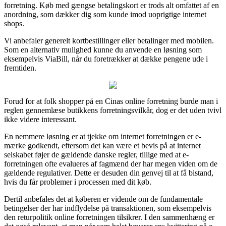
forretning. Køb med gængse betalingskort er trods alt omfattet af en
anordning, som dækker dig som kunde imod uoprigtige internet
shops.
Vi anbefaler generelt kortbestillinger eller betalinger med mobilen.
Som en alternativ mulighed kunne du anvende en løsning som
eksempelvis ViaBill, når du foretrækker at dække pengene ude i
fremtiden.
Forud for at folk shopper på en Cinas online forretning burde man i
reglen gennemlæse butikkens forretningsvilkår, dog er det uden tvivl
ikke videre interessant.
En nemmere løsning er at tjekke om internet forretningen er e-
mærke godkendt, eftersom det kan være et bevis på at internet
selskabet føjer de gældende danske regler, tillige med at e-
forretningen ofte evalueres af fagmænd der har megen viden om de
gældende regulativer. Dette er desuden din genvej til at få bistand,
hvis du får problemer i processen med dit køb.
Dertil anbefales det at køberen er vidende om de fundamentale
betingelser der har indflydelse på transaktionen, som eksempelvis
den returpolitik online forretningen tilsikrer. I den sammenhæng er