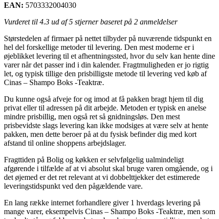
EAN:
5703332004030
Vurderet til
4.3
ud af 5 stjerner baseret på
2
anmeldelser
Størstedelen af firmaer på nettet tilbyder på nuværende tidspunkt en
hel del forskellige metoder til levering. Den mest moderne er i
øjeblikket levering til et afhentningssted, hvor du selv kan hente dine
varer når det passer ind i din kalender. Fragtmuligheden er jo rigtig
let, og typisk tillige den prisbilligste metode til levering ved køb af
Cinas – Shampo Boks -Teaktræ.
Du kunne også afveje for og imod at få pakken bragt hjem til dig
privat eller til adressen på dit arbejde. Metoden er typisk en anelse
mindre prisbillig, men også ret så gnidningsløs. Den mest
prisbevidste slags levering kan ikke modsiges at være selv at hente
pakken, men dette beroer på at du fysisk befinder dig med kort
afstand til online shoppens arbejdslager.
Fragttiden på Bolig og køkken er selvfølgelig ualmindeligt
afgørende i tilfælde af at vi absolut skal bruge varen omgående, og i
det øjemed er det ret relevant at vi dobbelttjekker det estimerede
leveringstidspunkt ved den pågældende vare.
En lang række internet forhandlere giver 1 hverdags levering på
mange varer, eksempelvis Cinas – Shampo Boks -Teaktræ, men som