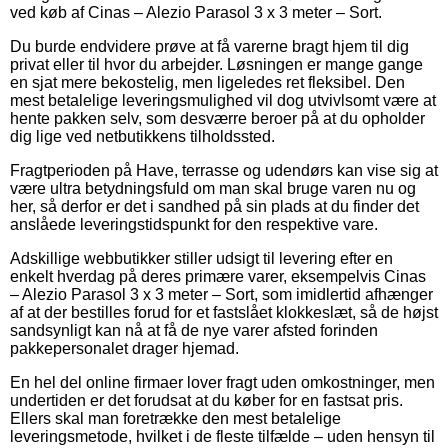
ved køb af Cinas – Alezio Parasol 3 x 3 meter – Sort.
Du burde endvidere prøve at få varerne bragt hjem til dig
privat eller til hvor du arbejder. Løsningen er mange gange
en sjat mere bekostelig, men ligeledes ret fleksibel. Den
mest betalelige leveringsmulighed vil dog utvivlsomt være at
hente pakken selv, som desværre beroer på at du opholder
dig lige ved netbutikkens tilholdssted.
Fragtperioden på Have, terrasse og udendørs kan vise sig at
være ultra betydningsfuld om man skal bruge varen nu og
her, så derfor er det i sandhed på sin plads at du finder det
anslåede leveringstidspunkt for den respektive vare.
Adskillige webbutikker stiller udsigt til levering efter en
enkelt hverdag på deres primære varer, eksempelvis Cinas
– Alezio Parasol 3 x 3 meter – Sort, som imidlertid afhænger
af at der bestilles forud for et fastslået klokkeslæt, så de højst
sandsynligt kan nå at få de nye varer afsted forinden
pakkepersonalet drager hjemad.
En hel del online firmaer lover fragt uden omkostninger, men
undertiden er det forudsat at du køber for en fastsat pris.
Ellers skal man foretrække den mest betalelige
leveringsmetode, hvilket i de fleste tilfælde – uden hensyn til