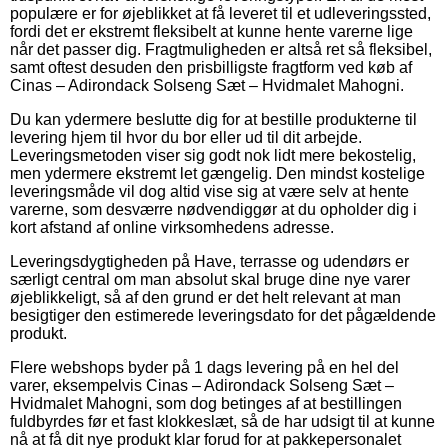
populære er for øjeblikket at få leveret til et udleveringssted,
fordi det er ekstremt fleksibelt at kunne hente varerne lige
når det passer dig. Fragtmuligheden er altså ret så fleksibel,
samt oftest desuden den prisbilligste fragtform ved køb af
Cinas – Adirondack Solseng Sæt – Hvidmalet Mahogni.
Du kan ydermere beslutte dig for at bestille produkterne til
levering hjem til hvor du bor eller ud til dit arbejde.
Leveringsmetoden viser sig godt nok lidt mere bekostelig,
men ydermere ekstremt let gængelig. Den mindst kostelige
leveringsmåde vil dog altid vise sig at være selv at hente
varerne, som desværre nødvendiggør at du opholder dig i
kort afstand af online virksomhedens adresse.
Leveringsdygtigheden på Have, terrasse og udendørs er
særligt central om man absolut skal bruge dine nye varer
øjeblikkeligt, så af den grund er det helt relevant at man
besigtiger den estimerede leveringsdato for det pågældende
produkt.
Flere webshops byder på 1 dags levering på en hel del
varer, eksempelvis Cinas – Adirondack Solseng Sæt –
Hvidmalet Mahogni, som dog betinges af at bestillingen
fuldbyrdes før et fast klokkeslæt, så de har udsigt til at kunne
nå at få dit nye produkt klar forud for at pakkepersonalet