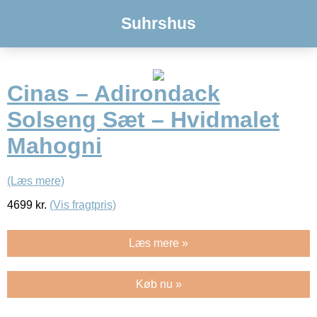
Suhrshus
Cinas – Adirondack
Solseng Sæt – Hvidmalet
Mahogni
(Læs mere)
4699
kr.
(Vis fragtpris)
Læs mere »
Køb nu »