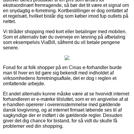
ekstraordinært fremragende, så bør det tit være et signal om
en snydagtig e-forretning. Kortbestillinger er dog omfattet af
et regelsæt, hvilket bistår dig som køber imod fup outlets på
nettet.
Vi tilråder shopping med kort eller betalinger med mobilen.
Som et alternativ bør du overveje en løsning på afbetaling
som eksempelvis ViaBill, såfremt du vil betale pengene
senere.
Forud for at folk shopper på en Cinas e-forhandler burde
man til hver en tid gøre sig bekendt med indholdet af
virksomhedens forretningsaftale, det er dog i reglen et
omfattende arbejde.
Et andet alternativ kunne måske være at se hvorvidt internet
forhandleren er e-mærke tilsluttet, som er en angivelse af at
e-handlen opererer i overensstemmelse med gældende
dansk lovgivning, og at internet firmaet løbende ses til af
sagkyndige der er indført i de gældende regler. Desuden
giver det dig chance for bistand, for så vidt du skulle få
problemer ved din shopping.