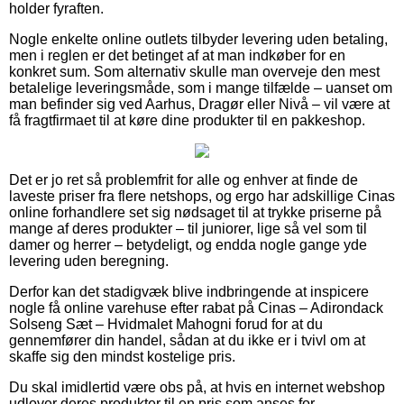
holder fyraften.
Nogle enkelte online outlets tilbyder levering uden betaling,
men i reglen er det betinget af at man indkøber for en
konkret sum. Som alternativ skulle man overveje den mest
betalelige leveringsmåde, som i mange tilfælde – uanset om
man befinder sig ved Aarhus, Dragør eller Nivå – vil være at
få fragtfirmaet til at køre dine produkter til en pakkeshop.
Det er jo ret så problemfrit for alle og enhver at finde de
laveste priser fra flere netshops, og ergo har adskillige Cinas
online forhandlere set sig nødsaget til at trykke priserne på
mange af deres produkter – til juniorer, lige så vel som til
damer og herrer – betydeligt, og endda nogle gange yde
levering uden beregning.
Derfor kan det stadigvæk blive indbringende at inspicere
nogle få online varehuse efter rabat på Cinas – Adirondack
Solseng Sæt – Hvidmalet Mahogni forud for at du
gennemfører din handel, sådan at du ikke er i tvivl om at
skaffe sig den mindst kostelige pris.
Du skal imidlertid være obs på, at hvis en internet webshop
udlover deres produkter til en pris som anses for