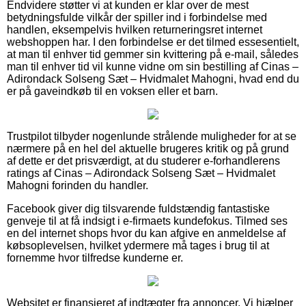
Endvidere støtter vi at kunden er klar over de mest
betydningsfulde vilkår der spiller ind i forbindelse med
handlen, eksempelvis hvilken returneringsret internet
webshoppen har. I den forbindelse er det tilmed essesentielt,
at man til enhver tid gemmer sin kvittering på e-mail, således
man til enhver tid vil kunne vidne om sin bestilling af Cinas –
Adirondack Solseng Sæt – Hvidmalet Mahogni, hvad end du
er på gaveindkøb til en voksen eller et barn.
Trustpilot tilbyder nogenlunde strålende muligheder for at se
nærmere på en hel del aktuelle brugeres kritik og på grund
af dette er det prisværdigt, at du studerer e-forhandlerens
ratings af Cinas – Adirondack Solseng Sæt – Hvidmalet
Mahogni forinden du handler.
Facebook giver dig tilsvarende fuldstændig fantastiske
genveje til at få indsigt i e-firmaets kundefokus. Tilmed ses
en del internet shops hvor du kan afgive en anmeldelse af
købsoplevelsen, hvilket ydermere må tages i brug til at
fornemme hvor tilfredse kunderne er.
Websitet er finansieret af indtægter fra annoncer. Vi hjælper