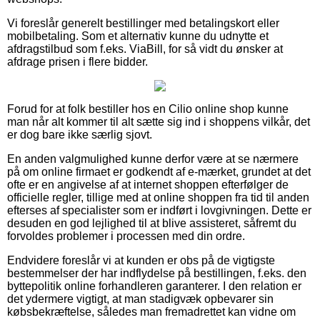
Vi foreslår generelt bestillinger med betalingskort eller
mobilbetaling. Som et alternativ kunne du udnytte et
afdragstilbud som f.eks. ViaBill, for så vidt du ønsker at
afdrage prisen i flere bidder.
Forud for at folk bestiller hos en Cilio online shop kunne
man når alt kommer til alt sætte sig ind i shoppens vilkår, det
er dog bare ikke særlig sjovt.
En anden valgmulighed kunne derfor være at se nærmere
på om online firmaet er godkendt af e-mærket, grundet at det
ofte er en angivelse af at internet shoppen efterfølger de
officielle regler, tillige med at online shoppen fra tid til anden
efterses af specialister som er indført i lovgivningen. Dette er
desuden en god lejlighed til at blive assisteret, såfremt du
forvoldes problemer i processen med din ordre.
Endvidere foreslår vi at kunden er obs på de vigtigste
bestemmelser der har indflydelse på bestillingen, f.eks. den
byttepolitik online forhandleren garanterer. I den relation er
det ydermere vigtigt, at man stadigvæk opbevarer sin
købsbekræftelse, således man fremadrettet kan vidne om