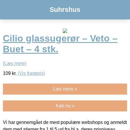
Suhrshus
Cilio glassugerør – Veto –
Buet – 4 stk.
(Læs mere)
109
kr.
(Vis fragtpris)
Læs mere »
Køb nu »
Vi har gennemgået de mest populære webshops og anmeldt
dem med stjerner fra 1 til 5 ud fra bl.a. deres prisniveau,