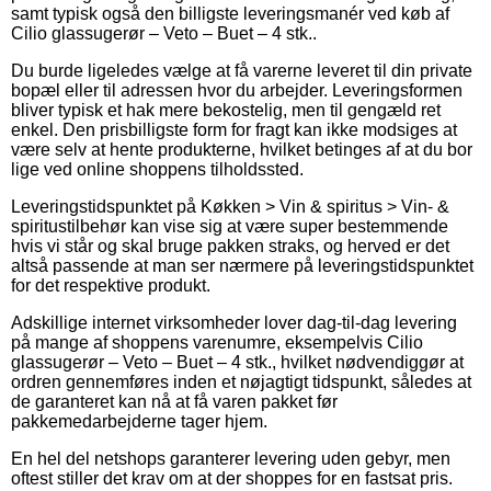
samt typisk også den billigste leveringsmanér ved køb af
Cilio glassugerør – Veto – Buet – 4 stk..
Du burde ligeledes vælge at få varerne leveret til din private
bopæl eller til adressen hvor du arbejder. Leveringsformen
bliver typisk et hak mere bekostelig, men til gengæld ret
enkel. Den prisbilligste form for fragt kan ikke modsiges at
være selv at hente produkterne, hvilket betinges af at du bor
lige ved online shoppens tilholdssted.
Leveringstidspunktet på Køkken > Vin & spiritus > Vin- &
spiritustilbehør kan vise sig at være super bestemmende
hvis vi står og skal bruge pakken straks, og herved er det
altså passende at man ser nærmere på leveringstidspunktet
for det respektive produkt.
Adskillige internet virksomheder lover dag-til-dag levering
på mange af shoppens varenumre, eksempelvis Cilio
glassugerør – Veto – Buet – 4 stk., hvilket nødvendiggør at
ordren gennemføres inden et nøjagtigt tidspunkt, således at
de garanteret kan nå at få varen pakket før
pakkemedarbejderne tager hjem.
En hel del netshops garanterer levering uden gebyr, men
oftest stiller det krav om at der shoppes for en fastsat pris.