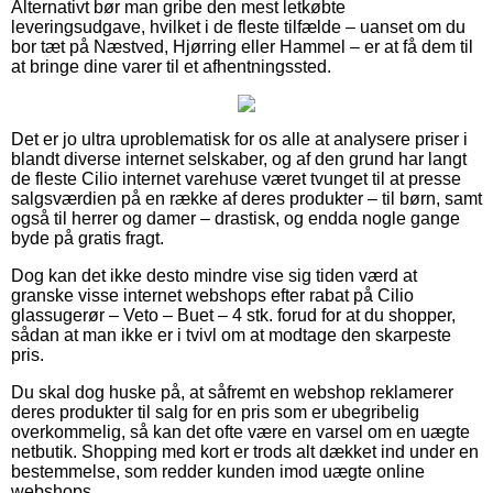
Alternativt bør man gribe den mest letkøbte
leveringsudgave, hvilket i de fleste tilfælde – uanset om du
bor tæt på Næstved, Hjørring eller Hammel – er at få dem til
at bringe dine varer til et afhentningssted.
Det er jo ultra uproblematisk for os alle at analysere priser i
blandt diverse internet selskaber, og af den grund har langt
de fleste Cilio internet varehuse været tvunget til at presse
salgsværdien på en række af deres produkter – til børn, samt
også til herrer og damer – drastisk, og endda nogle gange
byde på gratis fragt.
Dog kan det ikke desto mindre vise sig tiden værd at
granske visse internet webshops efter rabat på Cilio
glassugerør – Veto – Buet – 4 stk. forud for at du shopper,
sådan at man ikke er i tvivl om at modtage den skarpeste
pris.
Du skal dog huske på, at såfremt en webshop reklamerer
deres produkter til salg for en pris som er ubegribelig
overkommelig, så kan det ofte være en varsel om en uægte
netbutik. Shopping med kort er trods alt dækket ind under en
bestemmelse, som redder kunden imod uægte online
webshops.