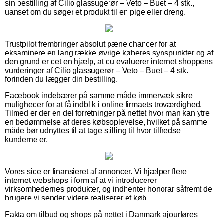
sin bestilling af Cilio glassugerør – Veto – Buet – 4 stk.,
uanset om du søger et produkt til en pige eller dreng.
Trustpilot frembringer absolut pæne chancer for at
eksaminere en lang række øvrige køberes synspunkter og af
den grund er det en hjælp, at du evaluerer internet shoppens
vurderinger af Cilio glassugerør – Veto – Buet – 4 stk.
forinden du lægger din bestilling.
Facebook indebærer på samme måde immervæk sikre
muligheder for at få indblik i online firmaets troværdighed.
Tilmed er der en del forretninger på nettet hvor man kan ytre
en bedømmelse af deres købsoplevelse, hvilket på samme
måde bør udnyttes til at tage stilling til hvor tilfredse
kunderne er.
Vores side er finansieret af annoncer. Vi hjælper flere
internet webshops i form af at vi introducerer
virksomhedernes produkter, og indhenter honorar såfremt de
brugere vi sender videre realiserer et køb.
Fakta om tilbud og shops på nettet i Danmark ajourføres