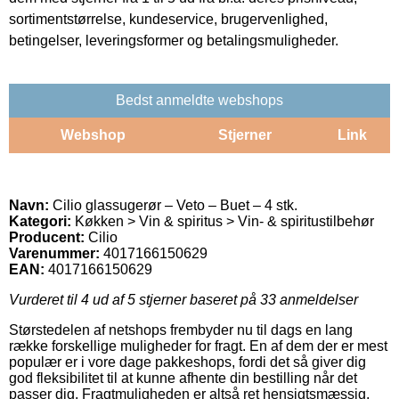
sortimentstørrelse, kundeservice, brugervenlighed,
betingelser, leveringsformer og betalingsmuligheder.
Bedst anmeldte webshops
Webshop
Stjerner
Link
Navn:
Cilio glassugerør – Veto – Buet – 4 stk.
Kategori:
Køkken > Vin & spiritus > Vin- & spiritustilbehør
Producent:
Cilio
Varenummer:
4017166150629
EAN:
4017166150629
Vurderet til
4
ud af 5 stjerner baseret på
33
anmeldelser
Størstedelen af netshops frembyder nu til dags en lang
række forskellige muligheder for fragt. En af dem der er mest
populær er i vore dage pakkeshops, fordi det så giver dig
god fleksibilitet til at kunne afhente din bestilling når det
passer dig. Fragtmuligheden er altså ret hensigtsmæssig,