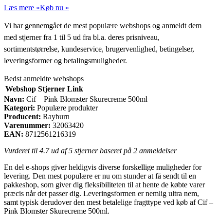
Læs mere »
Køb nu »
Vi har gennemgået de mest populære webshops og anmeldt dem
med stjerner fra 1 til 5 ud fra bl.a. deres prisniveau,
sortimentstørrelse, kundeservice, brugervenlighed, betingelser,
leveringsformer og betalingsmuligheder.
Bedst anmeldte webshops
Webshop
Stjerner
Link
Navn:
Cif – Pink Blomster Skurecreme 500ml
Kategori:
Populære produkter
Producent:
Rayburn
Varenummer:
32063420
EAN:
8712561216319
Vurderet til
4.7
ud af 5 stjerner baseret på
2
anmeldelser
En del e-shops giver heldigvis diverse forskellige muligheder for
levering. Den mest populære er nu om stunder at få sendt til en
pakkeshop, som giver dig fleksibiliteten til at hente de købte varer
præcis når det passer dig. Leveringsformen er nemlig ultra nem,
samt typisk derudover den mest betalelige fragttype ved køb af Cif –
Pink Blomster Skurecreme 500ml.