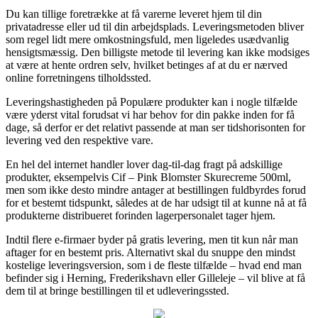
Du kan tillige foretrække at få varerne leveret hjem til din
privatadresse eller ud til din arbejdsplads. Leveringsmetoden bliver
som regel lidt mere omkostningsfuld, men ligeledes usædvanlig
hensigtsmæssig. Den billigste metode til levering kan ikke modsiges
at være at hente ordren selv, hvilket betinges af at du er nærved
online forretningens tilholdssted.
Leveringshastigheden på Populære produkter kan i nogle tilfælde
være yderst vital forudsat vi har behov for din pakke inden for få
dage, så derfor er det relativt passende at man ser tidshorisonten for
levering ved den respektive vare.
En hel del internet handler lover dag-til-dag fragt på adskillige
produkter, eksempelvis Cif – Pink Blomster Skurecreme 500ml,
men som ikke desto mindre antager at bestillingen fuldbyrdes forud
for et bestemt tidspunkt, således at de har udsigt til at kunne nå at få
produkterne distribueret forinden lagerpersonalet tager hjem.
Indtil flere e-firmaer byder på gratis levering, men tit kun når man
aftager for en bestemt pris. Alternativt skal du snuppe den mindst
kostelige leveringsversion, som i de fleste tilfælde – hvad end man
befinder sig i Herning, Frederikshavn eller Gilleleje – vil blive at få
dem til at bringe bestillingen til et udleveringssted.