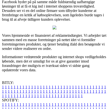
Facebook byder på på samme måde fuldstændig uafhængige
løsninger til at få et kig ind i internet shoppens troværdighed.
Desuden ser vi en del online firmaer som tilbyder kunderne at
frembringe en kritik af købsoplevelsen, som ligeledes burde tages i
brug til at afveje tidligere kunders oplevelser.
Vores hjemmeside er finansieret af reklameindtægter. Vi arbejder tæt
sammen med en masse forretninger på nettet idet vi formidler
forretningernes produkter, og tjener betaling ifald den besøgende vi
sender videre realiserer en ordre.
Informationer vedrørende produkter og internet shops vedligeholdes
løbende, men det er umuligt for os at give garantier imod
forandringer der muligvis er iværksat siden vi sidste gang
opdaterede vores data.
BITLY:
1
1
1
1
1
1
1
1
1
1
1
1
1
1
1
1
1
1
1
1
1
1
1
1
1
1
1
1
1
1
1
1
1
1
1
1
1
1
1
1
1
1
1
1
1
1
1
1
1
1
1
1
1
1
1
1
1
1
1
1
1
1
1
1
1
1
1
1
1
1
1
1
1
1
1
1
1
1
1
1
1
1
1
1
1
1
1
1
1
1
1
1
1
1
1
1
1
1
1
1
SPOTIFY:
1
1
1
1
1
1
1
1
1
1
1
1
1
1
1
1
1
1
1
1
1
1
1
1
1
1
1
1
1
1
1
1
1
1
1
1
1
1
1
1
1
1
1
1
1
1
1
1
1
1
1
1
1
1
1
1
1
1
1
1
1
1
1
1
1
1
1
1
1
1
1
1