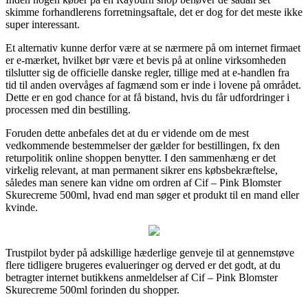
skimme forhandlerens forretningsaftale, det er dog for det meste ikke
super interessant.
Et alternativ kunne derfor være at se nærmere på om internet firmaet
er e-mærket, hvilket bør være et bevis på at online virksomheden
tilslutter sig de officielle danske regler, tillige med at e-handlen fra
tid til anden overvåges af fagmænd som er inde i lovene på området.
Dette er en god chance for at få bistand, hvis du får udfordringer i
processen med din bestilling.
Foruden dette anbefales det at du er vidende om de mest
vedkommende bestemmelser der gælder for bestillingen, fx den
returpolitik online shoppen benytter. I den sammenhæng er det
virkelig relevant, at man permanent sikrer ens købsbekræftelse,
således man senere kan vidne om ordren af Cif – Pink Blomster
Skurecreme 500ml, hvad end man søger et produkt til en mand eller
kvinde.
Trustpilot byder på adskillige hæderlige genveje til at gennemstøve
flere tidligere brugeres evalueringer og derved er det godt, at du
betragter internet butikkens anmeldelser af Cif – Pink Blomster
Skurecreme 500ml forinden du shopper.