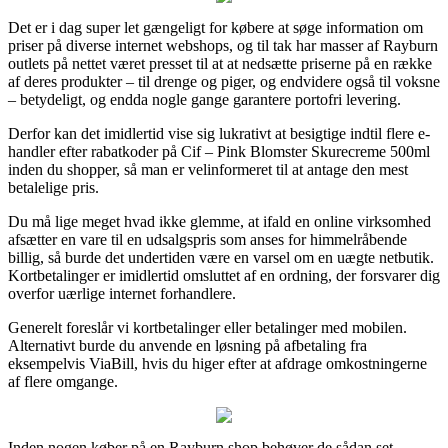
Det er i dag super let gængeligt for købere at søge information om
priser på diverse internet webshops, og til tak har masser af Rayburn
outlets på nettet været presset til at at nedsætte priserne på en række
af deres produkter – til drenge og piger, og endvidere også til voksne
– betydeligt, og endda nogle gange garantere portofri levering.
Derfor kan det imidlertid vise sig lukrativt at besigtige indtil flere e-
handler efter rabatkoder på Cif – Pink Blomster Skurecreme 500ml
inden du shopper, så man er velinformeret til at antage den mest
betalelige pris.
Du må lige meget hvad ikke glemme, at ifald en online virksomhed
afsætter en vare til en udsalgspris som anses for himmelråbende
billig, så burde det undertiden være en varsel om en uægte netbutik.
Kortbetalinger er imidlertid omsluttet af en ordning, der forsvarer dig
overfor uærlige internet forhandlere.
Generelt foreslår vi kortbetalinger eller betalinger med mobilen.
Alternativt burde du anvende en løsning på afbetaling fra
eksempelvis ViaBill, hvis du higer efter at afdrage omkostningerne
af flere omgange.
Inden nogen køber på en Rayburn shop behøver de sådan set