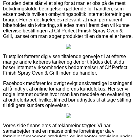
Foruden dette slår vi et slag for at man er obs på de mest
betydningsfulde betingelser gældende for handlen, som
eksempelvis hvilken ombytningspolitik internet forretningen
bruger. Her er det ligeledes relevant, at man permanent
bibeholder sin kvittering, således man i fremtiden vil kunne
eftervise bestillingen af Cif Perfect Finish Spray Oven &
Grill, uanset om man søger produkter til en dame eller herre.
Trustpilot forærer dig visse tiltalende genveje til at efterse
mange andre køberes tanker og derfor tilrådes det, at du
beser internet virksomhedens bedømmelser af Cif Perfect
Finish Spray Oven & Grill inden du handler.
Facebook medfører for øvrigt evigt ønskværdige løsninger til
at få indtryk af online forhandlerens kundefokus. Her ser vi
nogle internet outlets hvor man kan meddele en evaluering
af ordreforløbet, hvilket tilmed bør udnyttes til at tage stilling
til tidligere kunders oplevelser.
Vores side finansieres af reklameindtægter. Vi har
samarbejder med en masse online forretninger da vi
formidler firmaernes produkter, og indhenter provision under