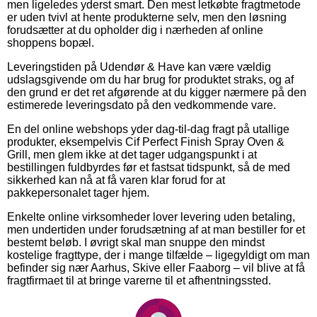
men ligeledes yderst smart. Den mest letkøbte fragtmetode
er uden tvivl at hente produkterne selv, men den løsning
forudsætter at du opholder dig i nærheden af online
shoppens bopæl.
Leveringstiden på Udendør & Have kan være vældig
udslagsgivende om du har brug for produktet straks, og af
den grund er det ret afgørende at du kigger nærmere på den
estimerede leveringsdato på den vedkommende vare.
En del online webshops yder dag-til-dag fragt på utallige
produkter, eksempelvis Cif Perfect Finish Spray Oven &
Grill, men glem ikke at det tager udgangspunkt i at
bestillingen fuldbyrdes før et fastsat tidspunkt, så de med
sikkerhed kan nå at få varen klar forud for at
pakkepersonalet tager hjem.
Enkelte online virksomheder lover levering uden betaling,
men undertiden under forudsætning af at man bestiller for et
bestemt beløb. I øvrigt skal man snuppe den mindst
kostelige fragttype, der i mange tilfælde – ligegyldigt om man
befinder sig nær Aarhus, Skive eller Faaborg – vil blive at få
fragtfirmaet til at bringe varerne til et afhentningssted.