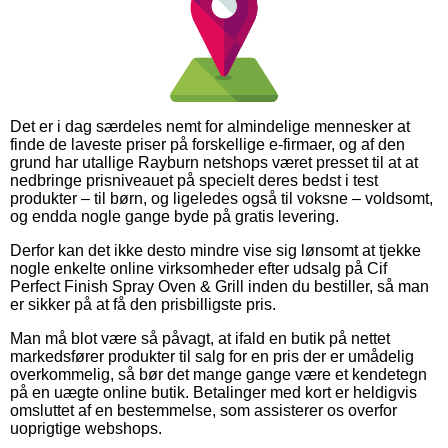
Det er i dag særdeles nemt for almindelige mennesker at
finde de laveste priser på forskellige e-firmaer, og af den
grund har utallige Rayburn netshops været presset til at at
nedbringe prisniveauet på specielt deres bedst i test
produkter – til børn, og ligeledes også til voksne – voldsomt,
og endda nogle gange byde på gratis levering.
Derfor kan det ikke desto mindre vise sig lønsomt at tjekke
nogle enkelte online virksomheder efter udsalg på Cif
Perfect Finish Spray Oven & Grill inden du bestiller, så man
er sikker på at få den prisbilligste pris.
Man må blot være så påvagt, at ifald en butik på nettet
markedsfører produkter til salg for en pris der er umådelig
overkommelig, så bør det mange gange være et kendetegn
på en uægte online butik. Betalinger med kort er heldigvis
omsluttet af en bestemmelse, som assisterer os overfor
uoprigtige webshops.