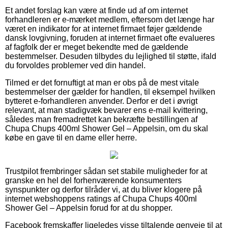
Et andet forslag kan være at finde ud af om internet
forhandleren er e-mærket medlem, eftersom det længe har
været en indikator for at internet firmaet føjer gældende
dansk lovgivning, foruden at internet firmaet ofte evalueres
af fagfolk der er meget bekendte med de gældende
bestemmelser. Desuden tilbydes du lejlighed til støtte, ifald
du forvoldes problemer ved din handel.
Tilmed er det fornuftigt at man er obs på de mest vitale
bestemmelser der gælder for handlen, til eksempel hvilken
bytteret e-forhandleren anvender. Derfor er det i øvrigt
relevant, at man stadigvæk bevarer ens e-mail kvittering,
således man fremadrettet kan bekræfte bestillingen af
Chupa Chups 400ml Shower Gel – Appelsin, om du skal
købe en gave til en dame eller herre.
Trustpilot frembringer sådan set stabile muligheder for at
granske en hel del forhenværende konsumenters
synspunkter og derfor tilråder vi, at du bliver klogere på
internet webshoppens ratings af Chupa Chups 400ml
Shower Gel – Appelsin forud for at du shopper.
Facebook fremskaffer ligeledes visse tiltalende genveje til at