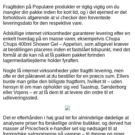
Fragttiden på Populære produkter er rigtig vigtig om du
mangler din pakke inden for kort tid, og i det øjemed er det
forholdsvis afgørende at vi checker den forventede
leveringsdato for den respektive vare.
Adskillige internet virksomheder garanterer levering efter en
enkelt hverdag på en masse varer, eksempelvis Chupa
Chups 400ml Shower Gel – Appelsin, som alligevel kræver
at bestillingen placeres inden et fastslået tidspunkt, med det
formål at de kan nå at få pakken pakket forinden
lagermedarbejderne holder fyraften.
Nogle få internet virksomheder yder fragtfri levering, men
ofte er det påkrævet at du bestiller for en præcis sum. Ellers
burde man gribe den billigste fragtform, hvilket tit – uden
hensyn til om man opholder sig ved Taastrup, Sønderborg
eller Vojens – er at få dem til at levere din ordre til et
udleveringssted.
Det er efterhånden i høj grad let for almindelige dødelige at
analysere priser fra forskellige online butikker, og derved har
masser af Pricecheck e-handler set sig nødsaget til at
formindske salgspriserne på varerne – til drenge og piger,