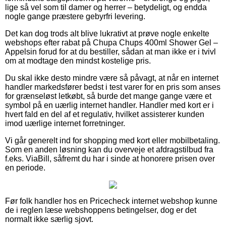
lige så vel som til damer og herrer – betydeligt, og endda
nogle gange præstere gebyrfri levering.
Det kan dog trods alt blive lukrativt at prøve nogle enkelte
webshops efter rabat på Chupa Chups 400ml Shower Gel –
Appelsin forud for at du bestiller, sådan at man ikke er i tvivl
om at modtage den mindst kostelige pris.
Du skal ikke desto mindre være så påvagt, at når en internet
handler markedsfører bedst i test varer for en pris som anses
for grænseløst letkøbt, så burde det mange gange være et
symbol på en uærlig internet handler. Handler med kort er i
hvert fald en del af et regulativ, hvilket assisterer kunden
imod uærlige internet forretninger.
Vi går generelt ind for shopping med kort eller mobilbetaling.
Som en anden løsning kan du overveje et afdragstilbud fra
f.eks. ViaBill, såfremt du har i sinde at honorere prisen over
en periode.
Før folk handler hos en Pricecheck internet webshop kunne
de i reglen læse webshoppens betingelser, dog er det
normalt ikke særlig sjovt.