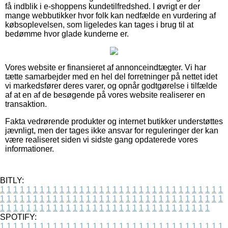
få indblik i e-shoppens kundetilfredshed. I øvrigt er der
mange webbutikker hvor folk kan nedfælde en vurdering af
købsoplevelsen, som ligeledes kan tages i brug til at
bedømme hvor glade kunderne er.
Vores website er finansieret af annonceindtægter. Vi har
tætte samarbejder med en hel del forretninger på nettet idet
vi markedsfører deres varer, og opnår godtgørelse i tilfælde
af at en af de besøgende på vores website realiserer en
transaktion.
Fakta vedrørende produkter og internet butikker understøttes
jævnligt, men der tages ikke ansvar for reguleringer der kan
være realiseret siden vi sidste gang opdaterede vores
informationer.
BITLY:
1
1
1
1
1
1
1
1
1
1
1
1
1
1
1
1
1
1
1
1
1
1
1
1
1
1
1
1
1
1
1
1
1
1
1
1
1
1
1
1
1
1
1
1
1
1
1
1
1
1
1
1
1
1
1
1
1
1
1
1
1
1
1
1
1
1
1
1
1
1
1
1
1
1
1
1
1
1
1
1
1
1
1
1
1
1
1
1
1
1
1
1
1
1
1
1
1
1
1
1
SPOTIFY:
1
1
1
1
1
1
1
1
1
1
1
1
1
1
1
1
1
1
1
1
1
1
1
1
1
1
1
1
1
1
1
1
1
1