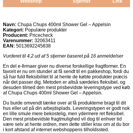
Webshop
Stjerner
Link
Navn:
Chupa Chups 400ml Shower Gel – Appelsin
Kategori:
Populære produkter
Producent:
Pricecheck
Varenummer:
32063411
EAN:
5013692245838
Vurderet til
4.2
ud af 5 stjerner baseret på
16
anmeldelser
En del e-firmaer giver nu diverse forskellige fragtformer. En
favorit er nu om stunder at få sendt til en pakkeshop, fordi du
så har fuld fleksibilitet til at hente de købte produkter præcis
når det passer dig. Metoden er altså særdeles fleksibel, og
desuden tilmed den mest prisbevidste leveringstype ved køb
af Chupa Chups 400ml Shower Gel – Appelsin.
Du burde omvendt tænke over at få produkterne bragt til dit
hus eller ud på din arbejdsplads. Leveringstypen er godt nok
en lille smule mere bekostelig, men ydermere ret fleksibel.
Den mest prisbevidste fragtmulighed vil dog til enhver tid
være selv at hente ordren, men dette stiller krav om at du bor
i kort afstand af internet webshoppens tilholdssted.