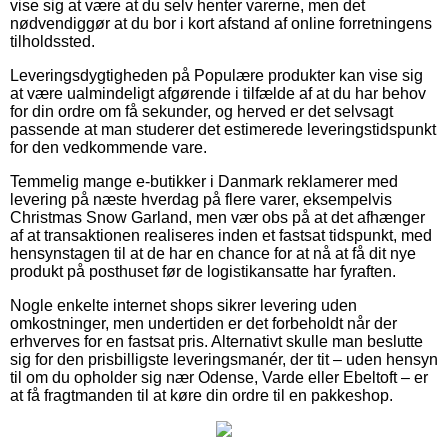
vise sig at være at du selv henter varerne, men det
nødvendiggør at du bor i kort afstand af online forretningens
tilholdssted.
Leveringsdygtigheden på Populære produkter kan vise sig
at være ualmindeligt afgørende i tilfælde af at du har behov
for din ordre om få sekunder, og herved er det selvsagt
passende at man studerer det estimerede leveringstidspunkt
for den vedkommende vare.
Temmelig mange e-butikker i Danmark reklamerer med
levering på næste hverdag på flere varer, eksempelvis
Christmas Snow Garland, men vær obs på at det afhænger
af at transaktionen realiseres inden et fastsat tidspunkt, med
hensynstagen til at de har en chance for at nå at få dit nye
produkt på posthuset før de logistikansatte har fyraften.
Nogle enkelte internet shops sikrer levering uden
omkostninger, men undertiden er det forbeholdt når der
erhverves for en fastsat pris. Alternativt skulle man beslutte
sig for den prisbilligste leveringsmanér, der tit – uden hensyn
til om du opholder sig nær Odense, Varde eller Ebeltoft – er
at få fragtmanden til at køre din ordre til en pakkeshop.