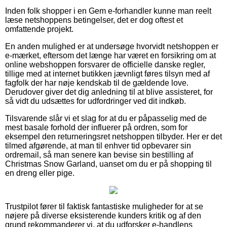
Inden folk shopper i en Gem e-forhandler kunne man reelt
læse netshoppens betingelser, det er dog oftest et
omfattende projekt.
En anden mulighed er at undersøge hvorvidt netshoppen er
e-mærket, eftersom det længe har været en forsikring om at
online webshoppen forsvarer de officielle danske regler,
tillige med at internet butikken jævnligt føres tilsyn med af
fagfolk der har nøje kendskab til de gældende love.
Derudover giver det dig anledning til at blive assisteret, for
så vidt du udsættes for udfordringer ved dit indkøb.
Tilsvarende slår vi et slag for at du er påpasselig med de
mest basale forhold der influerer på ordren, som for
eksempel den returneringsret netshoppen tilbyder. Her er det
tilmed afgørende, at man til enhver tid opbevarer sin
ordremail, så man senere kan bevise sin bestilling af
Christmas Snow Garland, uanset om du er på shopping til
en dreng eller pige.
Trustpilot fører til faktisk fantastiske muligheder for at se
nøjere på diverse eksisterende kunders kritik og af den
grund rekommanderer vi, at du udforsker e-handlens