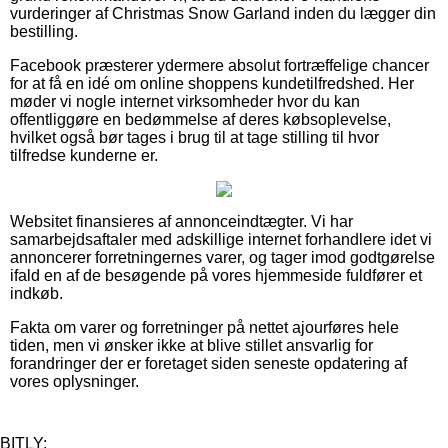
vurderinger af Christmas Snow Garland inden du lægger din
bestilling.
Facebook præsterer ydermere absolut fortræffelige chancer
for at få en idé om online shoppens kundetilfredshed. Her
møder vi nogle internet virksomheder hvor du kan
offentliggøre en bedømmelse af deres købsoplevelse,
hvilket også bør tages i brug til at tage stilling til hvor
tilfredse kunderne er.
Websitet finansieres af annonceindtægter. Vi har
samarbejdsaftaler med adskillige internet forhandlere idet vi
annoncerer forretningernes varer, og tager imod godtgørelse
ifald en af de besøgende på vores hjemmeside fuldfører et
indkøb.
Fakta om varer og forretninger på nettet ajourføres hele
tiden, men vi ønsker ikke at blive stillet ansvarlig for
forandringer der er foretaget siden seneste opdatering af
vores oplysninger.
BITLY: