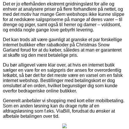
Det er jo efterhånden ekstremt gnidningsløst for alle og
enhver at analysere priser på flere forhandlere på nettet, og
med det motiv har mange Gem webshops ikke kunne slippe
for at nedskære salgspriserne på mange af deres varer – til
drenge og piger, samt også til herrer og damer – voldsomt,
og endda nogle gange love gebyrfri levering.
Det kan trods alt være gavnligt at granske et par forskellige
internet butikker efter rabatkoder på Christmas Snow
Garland forud for at du køber, således at man er garanteret
at skaffe sig den mest betalelige pris.
Du bør alligevel være klar over, at hvis en internet butik
sælger en vare for en salgspris der anses for overordentlig
letkøbt, så bør det for det meste være en varsel om en falsk
internet webshop. Bestillinger med betalingskort er dog
omsluttet af en orden, hvilket begunstiger dig som kunde
overfor bedrageriske online butikker.
Generelt anbefaler vi shopping med kort eller mobilbetaling.
Som en anden løsning kan du drage nytte af en
afdragsløsning som f.eks. ViaBill, forudsat du ønsker at
afbetale betalingen over tid.