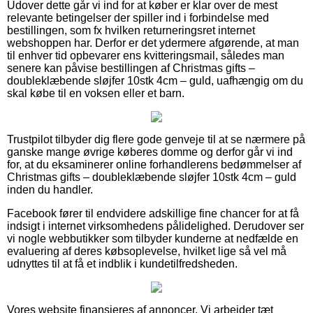
Udover dette går vi ind for at køber er klar over de mest
relevante betingelser der spiller ind i forbindelse med
bestillingen, som fx hvilken returneringsret internet
webshoppen har. Derfor er det ydermere afgørende, at man
til enhver tid opbevarer ens kvitteringsmail, således man
senere kan påvise bestillingen af Christmas gifts –
doubleklæbende sløjfer 10stk 4cm – guld, uafhængig om du
skal købe til en voksen eller et barn.
Trustpilot tilbyder dig flere gode genveje til at se nærmere på
ganske mange øvrige køberes domme og derfor går vi ind
for, at du eksaminerer online forhandlerens bedømmelser af
Christmas gifts – doubleklæbende sløjfer 10stk 4cm – guld
inden du handler.
Facebook fører til endvidere adskillige fine chancer for at få
indsigt i internet virksomhedens pålidelighed. Derudover ser
vi nogle webbutikker som tilbyder kunderne at nedfælde en
evaluering af deres købsoplevelse, hvilket lige så vel må
udnyttes til at få et indblik i kundetilfredsheden.
Vores website finansieres af annoncer. Vi arbejder tæt