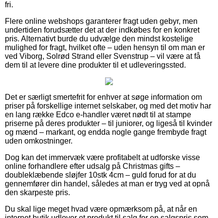
fri.
Flere online webshops garanterer fragt uden gebyr, men
undertiden forudsætter det at der indkøbes for en konkret
pris. Alternativt burde du udvælge den mindst kostelige
mulighed for fragt, hvilket ofte – uden hensyn til om man er
ved Viborg, Solrød Strand eller Svenstrup – vil være at få
dem til at levere dine produkter til et udleveringssted.
Det er særligt smertefrit for enhver at søge information om
priser på forskellige internet selskaber, og med det motiv har
en lang række Edco e-handler været nødt til at stampe
priserne på deres produkter – til juniorer, og ligeså til kvinder
og mænd – markant, og endda nogle gange frembyde fragt
uden omkostninger.
Dog kan det immervæk være profitabelt at udforske visse
online forhandlere efter udsalg på Christmas gifts –
doubleklæbende sløjfer 10stk 4cm – guld forud for at du
gennemfører din handel, således at man er tryg ved at opnå
den skarpeste pris.
Du skal lige meget hvad være opmærksom på, at når en
internet butik udlover et produkt til salg for en salgspris som