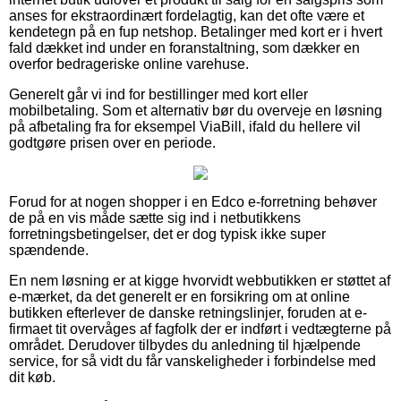
anses for ekstraordinært fordelagtig, kan det ofte være et
kendetegn på en fup netshop. Betalinger med kort er i hvert
fald dækket ind under en foranstaltning, som dækker en
overfor bedrageriske online varehuse.
Generelt går vi ind for bestillinger med kort eller
mobilbetaling. Som et alternativ bør du overveje en løsning
på afbetaling fra for eksempel ViaBill, ifald du hellere vil
godtgøre prisen over en periode.
Forud for at nogen shopper i en Edco e-forretning behøver
de på en vis måde sætte sig ind i netbutikkens
forretningsbetingelser, det er dog typisk ikke super
spændende.
En nem løsning er at kigge hvorvidt webbutikken er støttet af
e-mærket, da det generelt er en forsikring om at online
butikken efterlever de danske retningslinjer, foruden at e-
firmaet tit overvåges af fagfolk der er indført i vedtægterne på
området. Derudover tilbydes du anledning til hjælpende
service, for så vidt du får vanskeligheder i forbindelse med
dit køb.