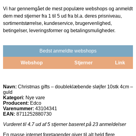
Vi har gennemgået de mest populære webshops og anmeldt
dem med stjerner fra 1 til 5 ud fra bl.a. deres prisniveau,
sortimentstørrelse, kundeservice, brugervenlighed,
betingelser, leveringsformer og betalingsmuligheder.
Bedst anmeldte webshops
Webshop
Stjerner
Link
Navn:
Christmas gifts – doubleklæbende sløjfer 10stk 4cm –
guld
Kategori:
Nye vare
Producent:
Edco
Varenummer:
43104341
EAN:
8711252880730
Vurderet til
4.7
ud af 5 stjerner baseret på
23
anmeldelser
En masse internet foretagender giver til alt held flere