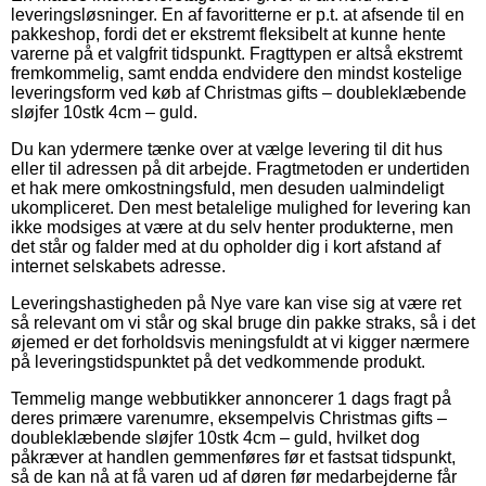
leveringsløsninger. En af favoritterne er p.t. at afsende til en
pakkeshop, fordi det er ekstremt fleksibelt at kunne hente
varerne på et valgfrit tidspunkt. Fragttypen er altså ekstremt
fremkommelig, samt endda endvidere den mindst kostelige
leveringsform ved køb af Christmas gifts – doubleklæbende
sløjfer 10stk 4cm – guld.
Du kan ydermere tænke over at vælge levering til dit hus
eller til adressen på dit arbejde. Fragtmetoden er undertiden
et hak mere omkostningsfuld, men desuden ualmindeligt
ukompliceret. Den mest betalelige mulighed for levering kan
ikke modsiges at være at du selv henter produkterne, men
det står og falder med at du opholder dig i kort afstand af
internet selskabets adresse.
Leveringshastigheden på Nye vare kan vise sig at være ret
så relevant om vi står og skal bruge din pakke straks, så i det
øjemed er det forholdsvis meningsfuldt at vi kigger nærmere
på leveringstidspunktet på det vedkommende produkt.
Temmelig mange webbutikker annoncerer 1 dags fragt på
deres primære varenumre, eksempelvis Christmas gifts –
doubleklæbende sløjfer 10stk 4cm – guld, hvilket dog
påkræver at handlen gemmenføres før et fastsat tidspunkt,
så de kan nå at få varen ud af døren før medarbejderne får