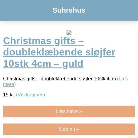
Suhrshus
Christmas gifts –
doubleklæbende sløjfer
10stk 4cm – guld
Christmas gifts – doubleklæbende sløjfer 10stk 4cm
(Læs
mere)
15
kr.
(Vis fragtpris)
Læs mere »
Køb nu »