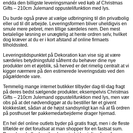
endda den billigste leveringsmanér ved køb af Christmas
Gifts – 210cm Julemand oppustelifunktion med lys.
Du burde også prøve at vælge udbringning til din privatbolig
eller ud til dit arbejde. Leveringsformen bliver uheldigvis en
smule mere pebret, men tillige særdeles nem. Den mest
betalelige løsning er unægtelig at hente ordren selv, hvilket
dog kræver at du er i kort afstand af online firmaets
tilholdssted.
Leveringstidspunktet på Dekoration kan vise sig at være
særdeles betydningsfuld såfremt du behøver dine nye
produkter om et øjeblik, så herved er det rimelig centralt at vi
kigger nærmere på den estimerede leveringsdato ved den
pågældende vare.
Temmelig mange internet butikker tilbyder dag-til-dag fragt
på deres bedst sælgende produkter, eksempelvis Christmas
Gifts – 210cm Julemand oppustelifunktion med lys, men vær
obs på at det nødvendiggør at du bestiller før et givent
klokkeslæt, sådan at de højst sandsynligt kan nå at få ordren
på posthuset før pakkemedarbejderne drager hjemad.
En hel del online outlets byder på gratis fragt, men i de fleste
tilfælde er det forudsat at man shopper for en fastsat sum.