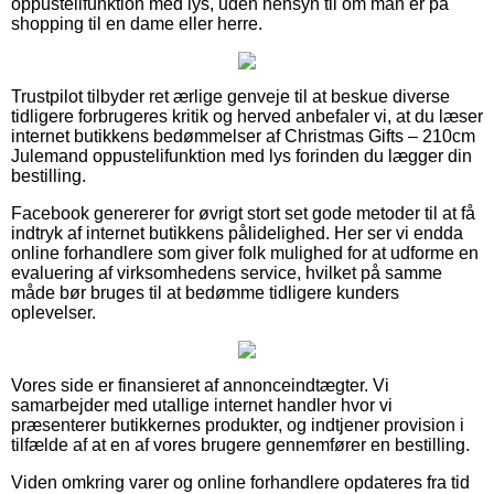
oppustelifunktion med lys, uden hensyn til om man er på
shopping til en dame eller herre.
Trustpilot tilbyder ret ærlige genveje til at beskue diverse
tidligere forbrugeres kritik og herved anbefaler vi, at du læser
internet butikkens bedømmelser af Christmas Gifts – 210cm
Julemand oppustelifunktion med lys forinden du lægger din
bestilling.
Facebook genererer for øvrigt stort set gode metoder til at få
indtryk af internet butikkens pålidelighed. Her ser vi endda
online forhandlere som giver folk mulighed for at udforme en
evaluering af virksomhedens service, hvilket på samme
måde bør bruges til at bedømme tidligere kunders
oplevelser.
Vores side er finansieret af annonceindtægter. Vi
samarbejder med utallige internet handler hvor vi
præsenterer butikkernes produkter, og indtjener provision i
tilfælde af at en af vores brugere gennemfører en bestilling.
Viden omkring varer og online forhandlere opdateres fra tid