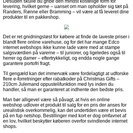
Desuden skulle du gribe den mindst kostelige form for
levering, hvilket gerne – uanset om man opholder sig tæt på
Randers, Rønne eller Bramming – vil være at få leveret dine
produkter til en pakkeshop.
Det er ret gnidningsløst for købere at finde de laveste priser i
blandt flere online varehuse, og for det har mange Edco
internet webshops ikke kunne lade være med at stampe
salgsværdien på varerne – til juniorer, og ligeledes også til
herrer og damer – eftertrykkeligt, og endda nogle gange
garantere portofri fragt.
Til gengæld kan det immervæk være fordelagtigt at udforske
flere e-forretninger efter rabatkoder på Christmas Gifts –
210cm Julemand oppustelifunktion med lys inden du
handler, så man er garanteret at indhente den bedste pris.
Man bør alligevel være så påvagt, at hvis en online
webshop udlover et produkt til salg for en pris der anses for
urealistisk overkommelig, kan det undertiden være et bevis
på en fup netshop. Bestillinger med kort er dog omfavnet af
en lov, hvilket beskytter køberen overfor svindlende internet
shops.