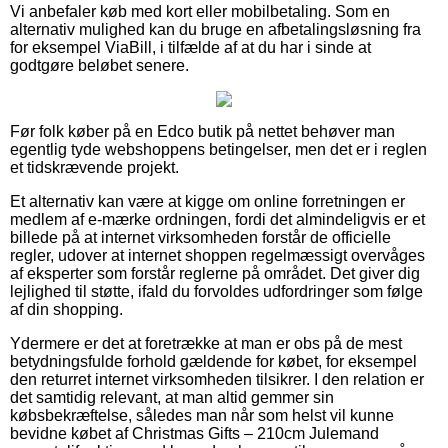
Vi anbefaler køb med kort eller mobilbetaling. Som en
alternativ mulighed kan du bruge en afbetalingsløsning fra
for eksempel ViaBill, i tilfælde af at du har i sinde at
godtgøre beløbet senere.
Før folk køber på en Edco butik på nettet behøver man
egentlig tyde webshoppens betingelser, men det er i reglen
et tidskrævende projekt.
Et alternativ kan være at kigge om online forretningen er
medlem af e-mærke ordningen, fordi det almindeligvis er et
billede på at internet virksomheden forstår de officielle
regler, udover at internet shoppen regelmæssigt overvåges
af eksperter som forstår reglerne på området. Det giver dig
lejlighed til støtte, ifald du forvoldes udfordringer som følge
af din shopping.
Ydermere er det at foretrække at man er obs på de mest
betydningsfulde forhold gældende for købet, for eksempel
den returret internet virksomheden tilsikrer. I den relation er
det samtidig relevant, at man altid gemmer sin
købsbekræftelse, således man når som helst vil kunne
bevidne købet af Christmas Gifts – 210cm Julemand