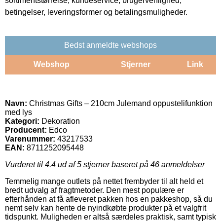
sortimentstørrelse, kundeservice, brugervenlighed,
betingelser, leveringsformer og betalingsmuligheder.
Bedst anmeldte webshops
Webshop
Stjerner
Link
Navn:
Christmas Gifts – 210cm Julemand oppustelifunktion
med lys
Kategori:
Dekoration
Producent:
Edco
Varenummer:
43217533
EAN:
8711252095448
Vurderet til
4.4
ud af 5 stjerner baseret på
46
anmeldelser
Temmelig mange outlets på nettet frembyder til alt held et
bredt udvalg af fragtmetoder. Den mest populære er
efterhånden at få afleveret pakken hos en pakkeshop, så du
nemt selv kan hente de nyindkøbte produkter på et valgfrit
tidspunkt. Muligheden er altså særdeles praktisk, samt typisk