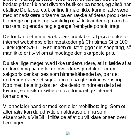
bedste priser i blandt diverse butikker på nettet, og altså har
utallige Dollarstore.dk online firmaer ikke kunne lade være
med at nedskære priserne på en række af deres produkter –
til drenge og piger, og samtidig også til kvinder og mænd –
markant, og endda nogle gange frembyde portofri fragt.
Derfor kan det immervæk være profitabelt at prøve enkelte
internet webshops efter rabatkoder på Christmas Gifts 100
Julekugler SÆT – Rød inden du færdiggør din shopping, så
man ikke er i tvivl om at modtage den skarpeste pris.
Du skal lige meget hvad ikke undervurdere, at i tilfælde af at
en forretning på nettet udlover deres produkter for en
salgspris der kan ses som himmelråbende lav, bør det
undertiden være et signal om en uægte online webshop.
Køb med betalingskort er ikke desto mindre en del af et
lovbud, som sikrer køberen overfor uærlige internet
forhandlere.
Vi anbefaler handler med kort eller mobilbetaling. Som et
alternativ kan du udnytte en afdragsordning som
eksempelvis ViaBill, i tilfælde af at du vil klare prisen over
flere uger.