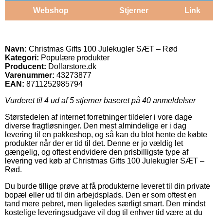
Webshop
Stjerner
Link
Navn:
Christmas Gifts 100 Julekugler SÆT – Rød
Kategori:
Populære produkter
Producent:
Dollarstore.dk
Varenummer:
43273877
EAN:
8711252985794
Vurderet til
4
ud af 5 stjerner baseret på
40
anmeldelser
Størstedelen af internet forretninger tildeler i vore dage
diverse fragtløsninger. Den mest almindelige er i dag
levering til en pakkeshop, og så kan du blot hente de købte
produkter når der er tid til det. Denne er jo vældig let
gængelig, og oftest endvidere den prisbilligste type af
levering ved køb af Christmas Gifts 100 Julekugler SÆT –
Rød.
Du burde tillige prøve at få produkterne leveret til din private
bopæl eller ud til din arbejdsplads. Den er som oftest en
tand mere pebret, men ligeledes særligt smart. Den mindst
kostelige leveringsudgave vil dog til enhver tid være at du