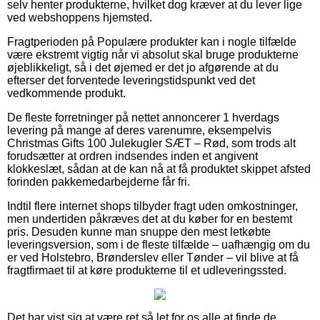
selv henter produkterne, hvilket dog kræver at du lever lige
ved webshoppens hjemsted.
Fragtperioden på Populære produkter kan i nogle tilfælde
være ekstremt vigtig når vi absolut skal bruge produkterne
øjeblikkeligt, så i det øjemed er det jo afgørende at du
efterser det forventede leveringstidspunkt ved det
vedkommende produkt.
De fleste forretninger på nettet annoncerer 1 hverdags
levering på mange af deres varenumre, eksempelvis
Christmas Gifts 100 Julekugler SÆT – Rød, som trods alt
forudsætter at ordren indsendes inden et angivent
klokkeslæt, sådan at de kan nå at få produktet skippet afsted
forinden pakkemedarbejderne får fri.
Indtil flere internet shops tilbyder fragt uden omkostninger,
men undertiden påkræves det at du køber for en bestemt
pris. Desuden kunne man snuppe den mest letkøbte
leveringsversion, som i de fleste tilfælde – uafhængig om du
er ved Holstebro, Brønderslev eller Tønder – vil blive at få
fragtfirmaet til at køre produkterne til et udleveringssted.
Det har vist sig at være ret så let for os alle at finde de