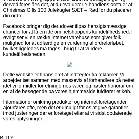
derved foreslåes det, at du evaluerer e-handlens omtaler af
Christmas Gifts 100 Julekugler SÆT – Rød før du placerer
din ordre.
Facebook bringer dig derudover tilpas hensigtsmæssige
chancer for at få en idé om netshoppens kundetilfredshed. I
øvrigt ser vi en række internet varehuse som giver folk
mulighed for at udfærdige en vurdering af ordreforløbet,
hvilket ligeledes må tages i brug til at vurdere
kundetilfredsheden.
Dette website er finansieret af indtægter fra reklamer. Vi
arbejder tæt sammen med massevis af forhandlere på nettet
idet vi formidler forretningernes varer, og høster honorar om
en af de besøgende på vores hjemmeside fuldfører et køb.
Informationer omkring produkter og internet foretagender
ajourføres ofte, men det er umuligt for os at give garantier
imod justeringer der er foretaget efter at vi sidst opdaterede
vores oplysninger.
BITLY: