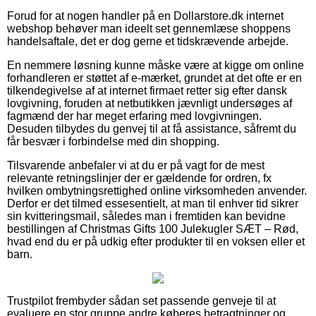
Forud for at nogen handler på en Dollarstore.dk internet
webshop behøver man ideelt set gennemlæse shoppens
handelsaftale, det er dog gerne et tidskrævende arbejde.
En nemmere løsning kunne måske være at kigge om online
forhandleren er støttet af e-mærket, grundet at det ofte er en
tilkendegivelse af at internet firmaet retter sig efter dansk
lovgivning, foruden at netbutikken jævnligt undersøges af
fagmænd der har meget erfaring med lovgivningen.
Desuden tilbydes du genvej til at få assistance, såfremt du
får besvær i forbindelse med din shopping.
Tilsvarende anbefaler vi at du er på vagt for de mest
relevante retningslinjer der er gældende for ordren, fx
hvilken ombytningsrettighed online virksomheden anvender.
Derfor er det tilmed essesentielt, at man til enhver tid sikrer
sin kvitteringsmail, således man i fremtiden kan bevidne
bestillingen af Christmas Gifts 100 Julekugler SÆT – Rød,
hvad end du er på udkig efter produkter til en voksen eller et
barn.
Trustpilot frembyder sådan set passende genveje til at
evaluere en stor gruppe andre køberes betragtninger og